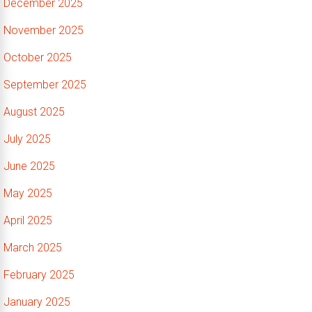
December 2025
November 2025
October 2025
September 2025
August 2025
July 2025
June 2025
May 2025
April 2025
March 2025
February 2025
January 2025