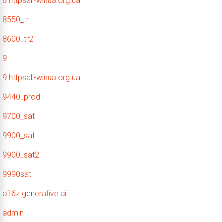
8 httpsall-winua.org.ua
8550_tr
8600_tr2
9
9 httpsall-winua.org.ua
9440_prod
9700_sat
9900_sat
9900_sat2
9990sat
a16z generative ai
admin