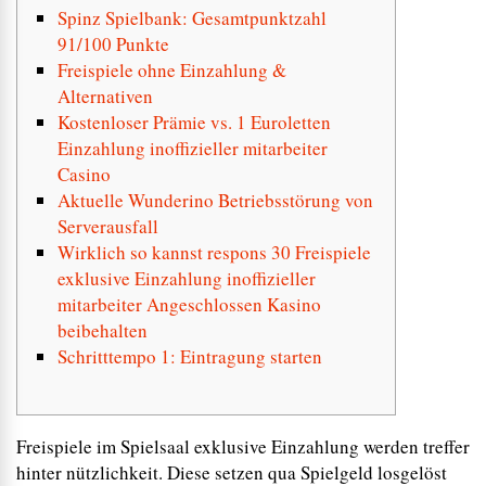
Spinz Spielbank: Gesamtpunktzahl
91/100 Punkte
Freispiele ohne Einzahlung &
Alternativen
Kostenloser Prämie vs. 1 Euroletten
Einzahlung inoffizieller mitarbeiter
Casino
Aktuelle Wunderino Betriebsstörung von
Serverausfall
Wirklich so kannst respons 30 Freispiele
exklusive Einzahlung inoffizieller
mitarbeiter Angeschlossen Kasino
beibehalten
Schritttempo 1: Eintragung starten
Freispiele im Spielsaal exklusive Einzahlung werden treffer
hinter nützlichkeit. Diese setzen qua Spielgeld losgelöst