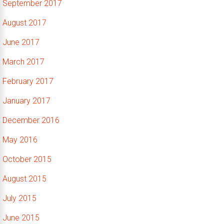
September 2017
August 2017
June 2017
March 2017
February 2017
January 2017
December 2016
May 2016
October 2015
August 2015
July 2015
June 2015