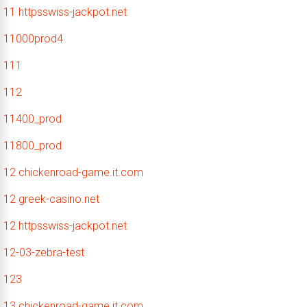
11 httpsswiss-jackpot.net
11000prod4
111
112
11400_prod
11800_prod
12 chickenroad-game.it.com
12 greek-casino.net
12 httpsswiss-jackpot.net
12-03-zebra-test
123
13 chickenroad-game.it.com