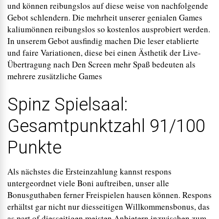
und können reibungslos auf diese weise von nachfolgende
Gebot schlendern. Die mehrheit unserer genialen Games
kaliumönnen reibungslos so kostenlos ausprobiert werden.
In unserem Gebot ausfindig machen Die leser etablierte
und faire Variationen, diese bei einen Ästhetik der Live-
Übertragung nach Den Screen mehr Spaß bedeuten als
mehrere zusätzliche Games
Spinz Spielsaal:
Gesamtpunktzahl 91/100
Punkte
Als nächstes die Ersteinzahlung kannst respons
untergeordnet viele Boni auftreiben, unser alle
Bonusguthaben ferner Freispielen hausen können. Respons
erhältst gar nicht nur diesseitigen Willkommensbonus, das
as part of diesseitigen meisten Anbietern inzwischen zum