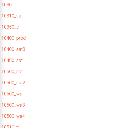
1030i
10310_sat
10350_tr
10400_prod
10400_sat3
10480_sat
10500_sat
10500_sat2
10500_wa
10500_wa3
10500_wa4
10510_tr