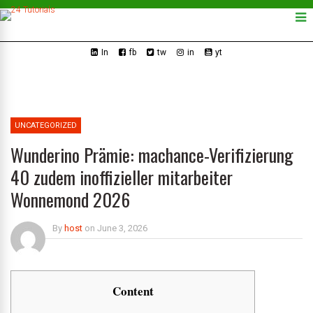
In
fb
tw
in
yt
UNCATEGORIZED
Wunderino Prämie: machance-Verifizierung
40 zudem inoffizieller mitarbeiter
Wonnemond 2026
By
host
on
June 3, 2026
Content