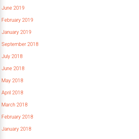
June 2019
February 2019
January 2019
September 2018
July 2018
June 2018
May 2018
April 2018
March 2018
February 2018
January 2018