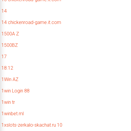
14
14 chickenroad-game.it.com
1500A Z
1500BZ
17
18.12
1Win AZ
1win Login 88
1win tr
1winbet.ml
1xslots-zerkalo-skachat.ru 10