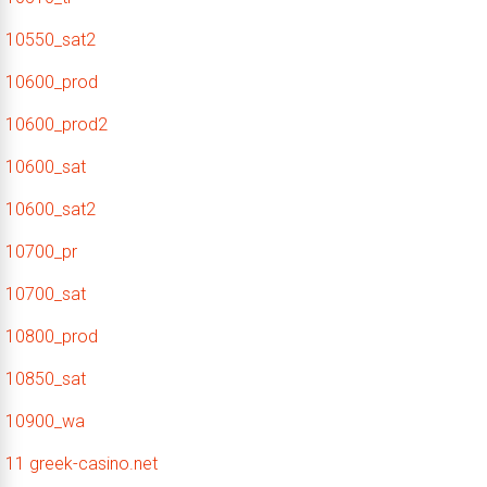
10550_sat2
10600_prod
10600_prod2
10600_sat
10600_sat2
10700_pr
10700_sat
10800_prod
10850_sat
10900_wa
11 greek-casino.net