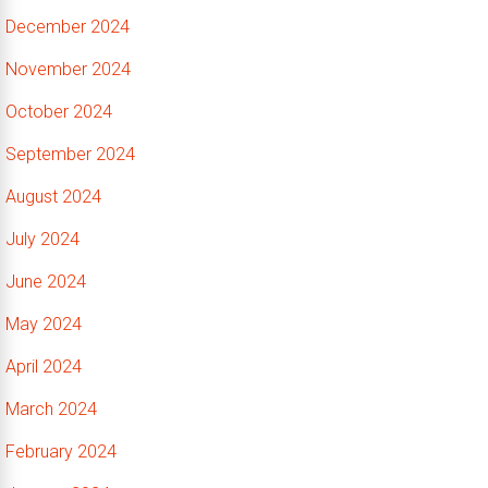
December 2024
November 2024
October 2024
September 2024
August 2024
July 2024
June 2024
May 2024
April 2024
March 2024
February 2024