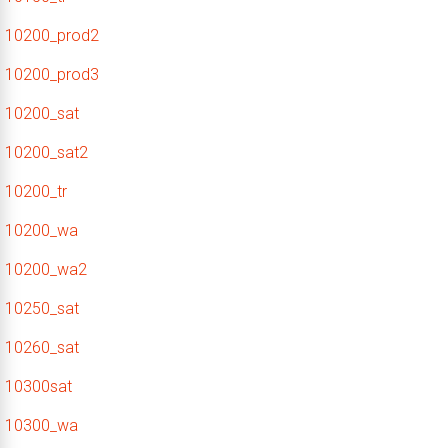
10200_prod2
10200_prod3
10200_sat
10200_sat2
10200_tr
10200_wa
10200_wa2
10250_sat
10260_sat
10300sat
10300_wa