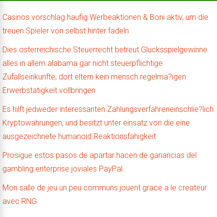
Casinos vorschlag haufig Werbeaktionen & Boni aktiv, um die
treuen Spieler von selbst hinter fadeln
Dies osterreichische Steuerrecht betreut Glucksspielgewinne
alles in allem alabama gar nicht steuerpflichtige
Zufallseinkunfte, dort eltern kein mensch regelma?igen
Erwerbstatigkeit vollbringen
Es hilft jedweder interessanten Zahlungsverfahreneinschlie?lich
Kryptowahrungen, und besitzt unter einsatz von die eine
ausgezeichnete humanoid Reaktionsfahigkeit
Prosigue estos pasos de apartar hacen de ganancias del
gambling enterprise joviales PayPal
Mon salle de jeu un peu communs jouent grace a le createur
avec RNG