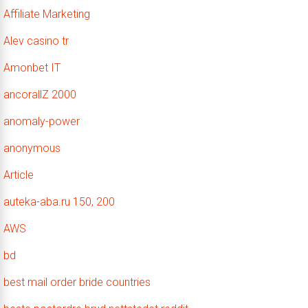
Affiliate Marketing
Alev casino tr
Amonbet IT
ancorallZ 2000
anomaly-power
anonymous
Article
auteka-aba.ru 150, 200
AWS
bd
best mail order bride countries