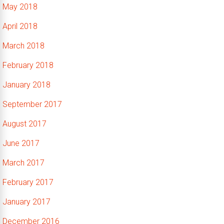
May 2018
April 2018
March 2018
February 2018
January 2018
September 2017
August 2017
June 2017
March 2017
February 2017
January 2017
December 2016