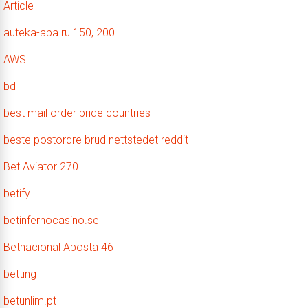
Article
auteka-aba.ru 150, 200
AWS
bd
best mail order bride countries
beste postordre brud nettstedet reddit
Bet Aviator 270
betify
betinfernocasino.se
Betnacional Aposta 46
betting
betunlim.pt