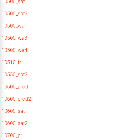
10500_sat
10500_sat2
10500_wa
10500_wa3
10500_wa4
10510_tr
10550_sat2
10600_prod
10600_prod2
10600_sat
10600_sat2
10700_pr