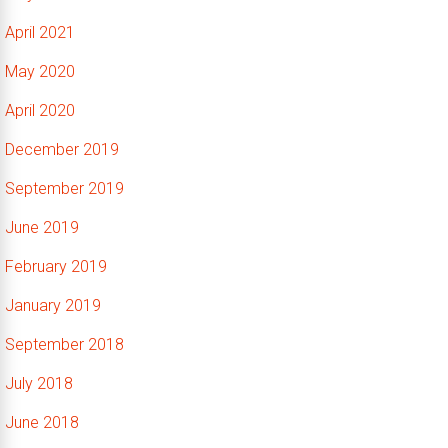
April 2021
May 2020
April 2020
December 2019
September 2019
June 2019
February 2019
January 2019
September 2018
July 2018
June 2018