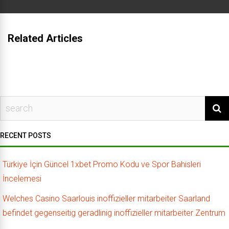
Related Articles
RECENT POSTS
Türkiye İçin Güncel 1xbet Promo Kodu ve Spor Bahisleri
İncelemesi
Welches Casino Saarlouis inoffizieller mitarbeiter Saarland
befindet gegenseitig geradlinig inoffizieller mitarbeiter Zentrum