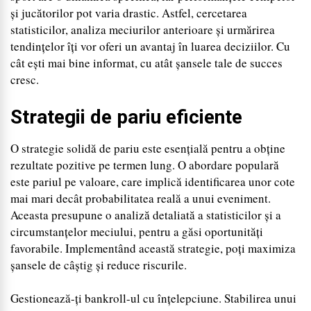
și jucătorilor pot varia drastic. Astfel, cercetarea
statisticilor, analiza meciurilor anterioare și urmărirea
tendințelor îți vor oferi un avantaj în luarea deciziilor. Cu
cât ești mai bine informat, cu atât șansele tale de succes
cresc.
Strategii de pariu eficiente
O strategie solidă de pariu este esențială pentru a obține
rezultate pozitive pe termen lung. O abordare populară
este pariul pe valoare, care implică identificarea unor cote
mai mari decât probabilitatea reală a unui eveniment.
Aceasta presupune o analiză detaliată a statisticilor și a
circumstanțelor meciului, pentru a găsi oportunități
favorabile. Implementând această strategie, poți maximiza
șansele de câștig și reduce riscurile.
Gestionează-ți bankroll-ul cu înțelepciune. Stabilirea unui