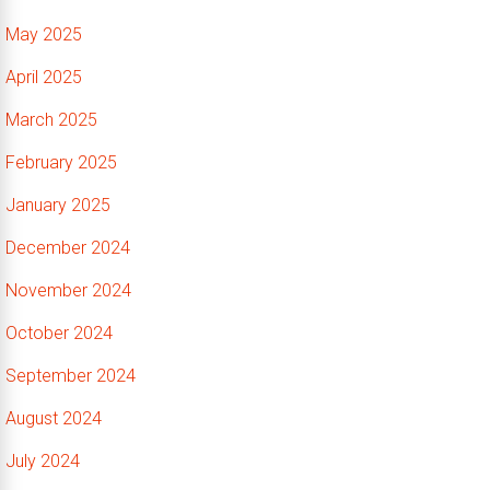
May 2025
April 2025
March 2025
February 2025
January 2025
December 2024
November 2024
October 2024
September 2024
August 2024
July 2024