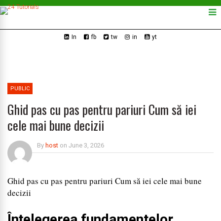
In
fb
tw
in
yt
PUBLIC
Ghid pas cu pas pentru pariuri Cum să iei
cele mai bune decizii
By
host
on
June 3, 2026
Ghid pas cu pas pentru pariuri Cum să iei cele mai bune
decizii
Înțelegerea fundamentelor