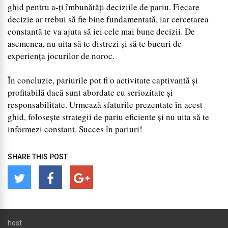
ghid pentru a-ți îmbunătăți deciziile de pariu. Fiecare
decizie ar trebui să fie bine fundamentată, iar cercetarea
constantă te va ajuta să iei cele mai bune decizii. De
asemenea, nu uita să te distrezi și să te bucuri de
experiența jocurilor de noroc.
În concluzie, pariurile pot fi o activitate captivantă și
profitabilă dacă sunt abordate cu seriozitate și
responsabilitate. Urmează sfaturile prezentate în acest
ghid, folosește strategii de pariu eficiente și nu uita să te
informezi constant. Succes în pariuri!
SHARE THIS POST
host