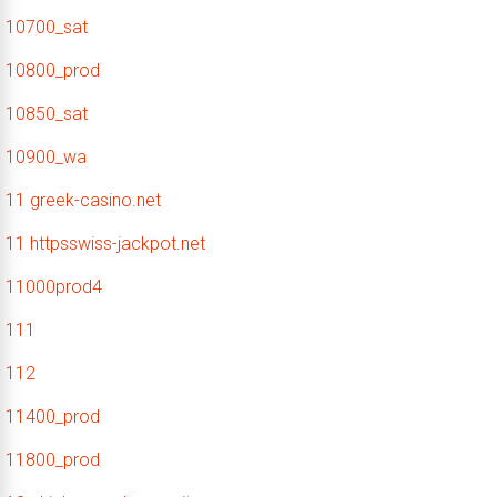
10700_sat
10800_prod
10850_sat
10900_wa
11 greek-casino.net
11 httpsswiss-jackpot.net
11000prod4
111
112
11400_prod
11800_prod