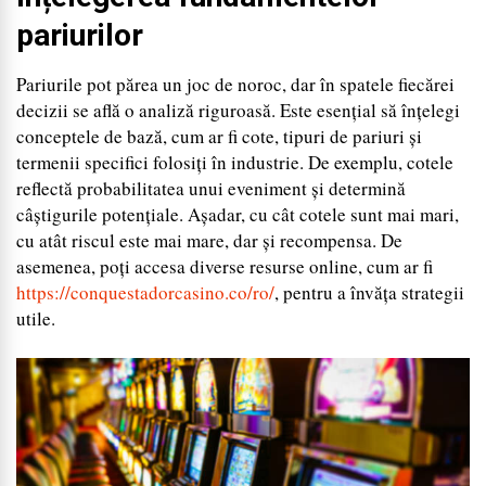
pariurilor
Pariurile pot părea un joc de noroc, dar în spatele fiecărei
decizii se află o analiză riguroasă. Este esențial să înțelegi
conceptele de bază, cum ar fi cote, tipuri de pariuri și
termenii specifici folosiți în industrie. De exemplu, cotele
reflectă probabilitatea unui eveniment și determină
câștigurile potențiale. Așadar, cu cât cotele sunt mai mari,
cu atât riscul este mai mare, dar și recompensa. De
asemenea, poți accesa diverse resurse online, cum ar fi
https://conquestadorcasino.co/ro/
, pentru a învăța strategii
utile.