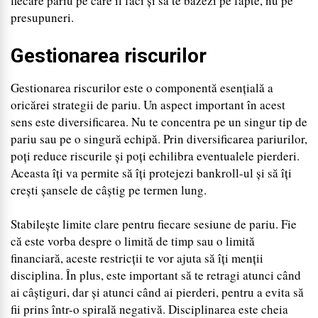
fiecare pariu pe care îl faci și să te bazezi pe fapte, nu pe
presupuneri.
Gestionarea riscurilor
Gestionarea riscurilor este o componentă esențială a
oricărei strategii de pariu. Un aspect important în acest
sens este diversificarea. Nu te concentra pe un singur tip de
pariu sau pe o singură echipă. Prin diversificarea pariurilor,
poți reduce riscurile și poți echilibra eventualele pierderi.
Aceasta îți va permite să îți protejezi bankroll-ul și să îți
crești șansele de câștig pe termen lung.
Stabilește limite clare pentru fiecare sesiune de pariu. Fie
că este vorba despre o limită de timp sau o limită
financiară, aceste restricții te vor ajuta să îți menții
disciplina. În plus, este important să te retragi atunci când
ai câștiguri, dar și atunci când ai pierderi, pentru a evita să
fii prins într-o spirală negativă. Disciplinarea este cheia