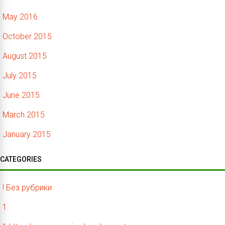
May 2016
October 2015
August 2015
July 2015
June 2015
March 2015
January 2015
CATEGORIES
! Без рубрики
1