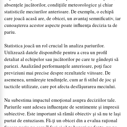
absențele jucătorilor, condițiile meteorologice și chiar
statisticile meciurilor anterioare. De exemplu, o echipă
care joacă acasă are, de obicei, un avantaj semnificativ, iar
cunoașterea acestor aspecte poate influența decizia ta de
pariu.
Statistica joacă un rol crucial în analiza pariurilor.
Utilizează datele disponibile pentru a crea un profil
detaliat al echipelor sau jucătorilor pe care te gândești să
pariezi. Analizând performanțele anterioare, poți face
previziuni mai precise despre rezultatele viitoare. De
asemenea, urmărește tendințele, cum ar fi stilul de joc și
tacticile utilizate, care pot afecta desfășurarea meciului.
Nu subestima impactul emoțional asupra deciziilor tale.
Pariurile sunt adesea influențate de sentimente și impresii
subiective. Este important să rămâi obiectiv și să nu te lași
purtat de entuziasm. Fă-ți un obicei din a evalua rațional