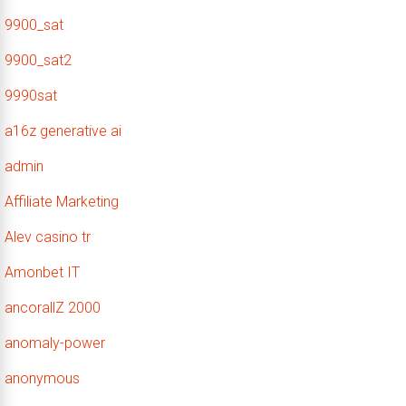
9900_sat
9900_sat2
9990sat
a16z generative ai
admin
Affiliate Marketing
Alev casino tr
Amonbet IT
ancorallZ 2000
anomaly-power
anonymous