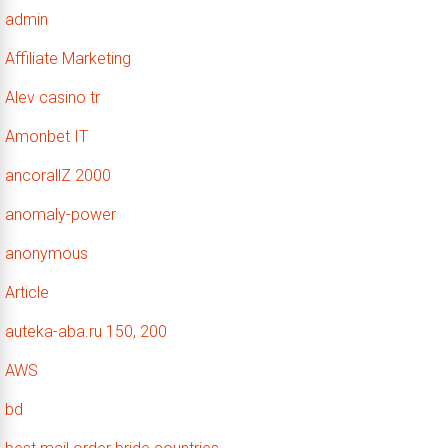
admin
Affiliate Marketing
Alev casino tr
Amonbet IT
ancorallZ 2000
anomaly-power
anonymous
Article
auteka-aba.ru 150, 200
AWS
bd