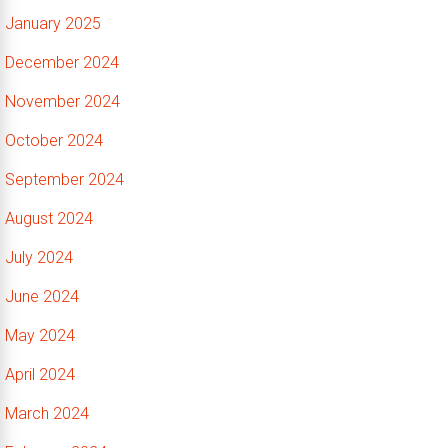
January 2025
December 2024
November 2024
October 2024
September 2024
August 2024
July 2024
June 2024
May 2024
April 2024
March 2024