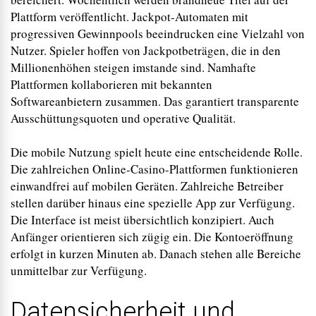
Plattform veröffentlicht. Jackpot-Automaten mit
progressiven Gewinnpools beeindrucken eine Vielzahl von
Nutzer. Spieler hoffen von Jackpotbeträgen, die in den
Millionenhöhen steigen imstande sind. Namhafte
Plattformen kollaborieren mit bekannten
Softwareanbietern zusammen. Das garantiert transparente
Ausschüttungsquoten und operative Qualität.
Die mobile Nutzung spielt heute eine entscheidende Rolle.
Die zahlreichen Online-Casino-Plattformen funktionieren
einwandfrei auf mobilen Geräten. Zahlreiche Betreiber
stellen darüber hinaus eine spezielle App zur Verfügung.
Die Interface ist meist übersichtlich konzipiert. Auch
Anfänger orientieren sich zügig ein. Die Kontoeröffnung
erfolgt in kurzen Minuten ab. Danach stehen alle Bereiche
unmittelbar zur Verfügung.
Datensicherheit und