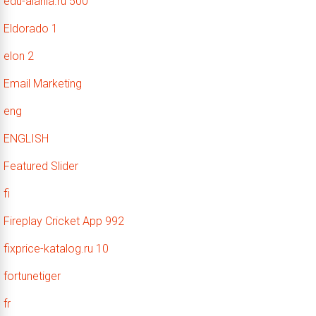
edu-alania.ru 500
Eldorado 1
elon 2
Email Marketing
eng
ENGLISH
Featured Slider
fi
Fireplay Cricket App 992
fixprice-katalog.ru 10
fortunetiger
fr