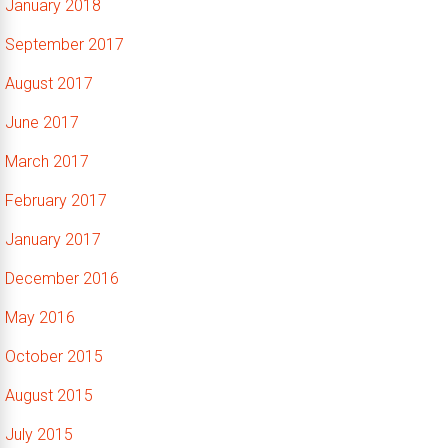
January 2018
September 2017
August 2017
June 2017
March 2017
February 2017
January 2017
December 2016
May 2016
October 2015
August 2015
July 2015