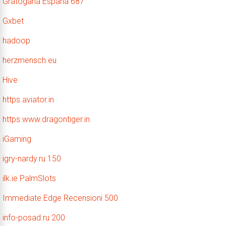
Gratogana Espana 687
Gxbet
hadoop
herzmensch.eu
Hive
https.aviator.in
https.www.dragontiger.in
iGaming
igry-nardy.ru 150
ilk.ie PalmSlots
Immediate Edge Recensioni 500
info-posad.ru 200