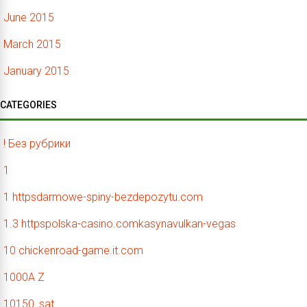
June 2015
March 2015
January 2015
CATEGORIES
! Без рубрики
1
1 httpsdarmowe-spiny-bezdepozytu.com
1.3 httpspolska-casino.comkasynavulkan-vegas
10 chickenroad-game.it.com
1000A Z
10150_sat