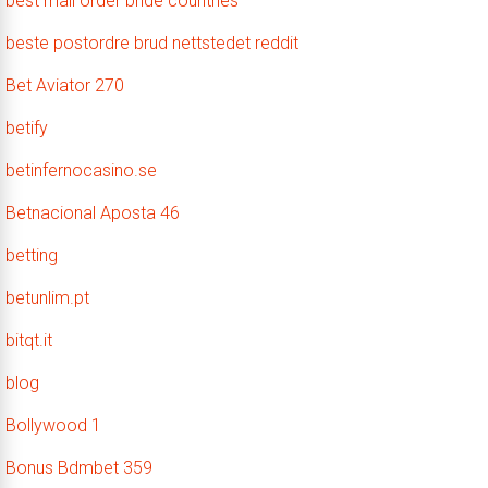
best mail order bride countries
beste postordre brud nettstedet reddit
Bet Aviator 270
betify
betinfernocasino.se
Betnacional Aposta 46
betting
betunlim.pt
bitqt.it
blog
Bollywood 1
Bonus Bdmbet 359