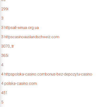
299i
3
3 httpsall-winua.org.ua
3 httpscasinoauslandschweiz.com
3070_tr
365i
4
4 httpspolska-casino.combonus-bez-depozytu-casino
4 polska-casino.com
451
5