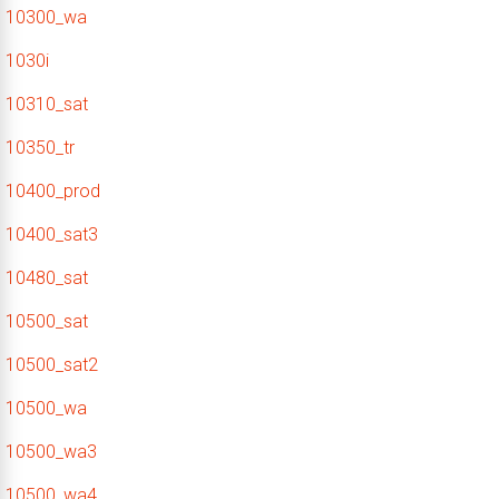
10300_wa
1030i
10310_sat
10350_tr
10400_prod
10400_sat3
10480_sat
10500_sat
10500_sat2
10500_wa
10500_wa3
10500_wa4