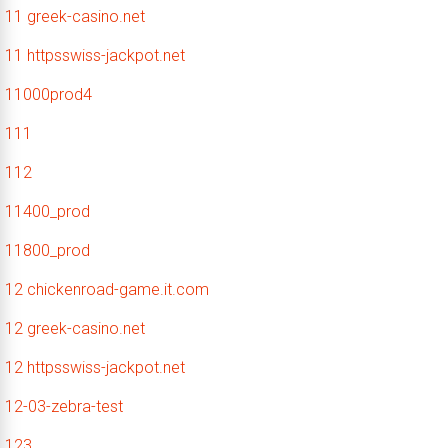
11 greek-casino.net
11 httpsswiss-jackpot.net
11000prod4
111
112
11400_prod
11800_prod
12 chickenroad-game.it.com
12 greek-casino.net
12 httpsswiss-jackpot.net
12-03-zebra-test
123