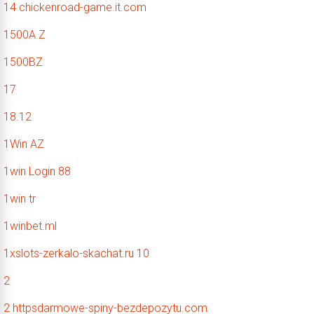
14 chickenroad-game.it.com
1500A Z
1500BZ
17
18.12
1Win AZ
1win Login 88
1win tr
1winbet.ml
1xslots-zerkalo-skachat.ru 10
2
2 httpsdarmowe-spiny-bezdepozytu.com