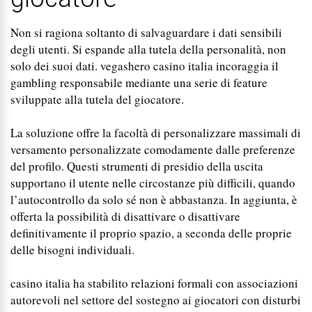
Non si ragiona soltanto di salvaguardare i dati sensibili
degli utenti. Si espande alla tutela della personalità, non
solo dei suoi dati. vegashero casino italia incoraggia il
gambling responsabile mediante una serie di feature
sviluppate alla tutela del giocatore.
La soluzione offre la facoltà di personalizzare massimali di
versamento personalizzate comodamente dalle preferenze
del profilo. Questi strumenti di presidio della uscita
supportano il utente nelle circostanze più difficili, quando
l’autocontrollo da solo sé non è abbastanza. In aggiunta, è
offerta la possibilità di disattivare o disattivare
definitivamente il proprio spazio, a seconda delle proprie
delle bisogni individuali.
casino italia ha stabilito relazioni formali con associazioni
autorevoli nel settore del sostegno ai giocatori con disturbi