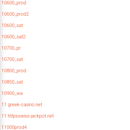
10600_prod
10600_prod2
10600_sat
10600_sat2
10700_pr
10700_sat
10800_prod
10850_sat
10900_wa
11 greek-casino.net
11 httpsswiss-jackpot.net
11000prod4