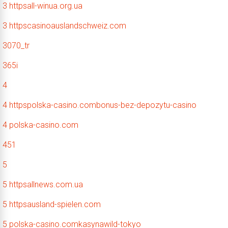
3 httpsall-winua.org.ua
3 httpscasinoauslandschweiz.com
3070_tr
365i
4
4 httpspolska-casino.combonus-bez-depozytu-casino
4 polska-casino.com
451
5
5 httpsallnews.com.ua
5 httpsausland-spielen.com
5 polska-casino.comkasynawild-tokyo