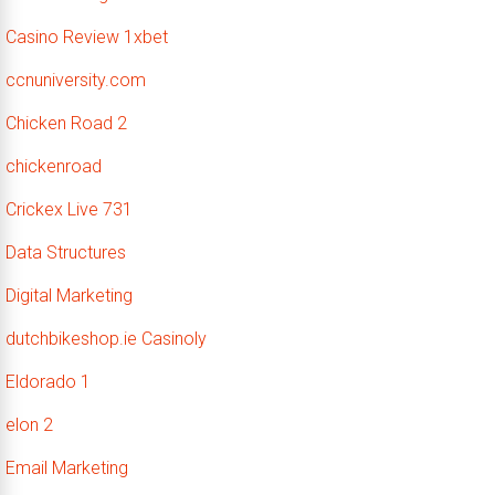
Casino Review 1xbet
ccnuniversity.com
Chicken Road 2
chickenroad
Crickex Live 731
Data Structures
Digital Marketing
dutchbikeshop.ie Casinoly
Eldorado 1
elon 2
Email Marketing