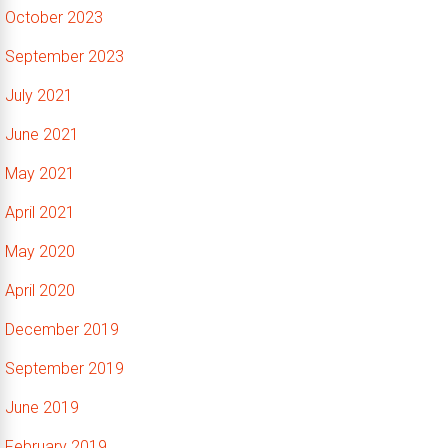
October 2023
September 2023
July 2021
June 2021
May 2021
April 2021
May 2020
April 2020
December 2019
September 2019
June 2019
February 2019