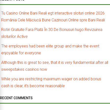
Tu Casino Online Bani Reali egt interactive sloturi online 2026
România Cele Măciucă Bune Cazinouri Online spre Bani Reali
Rotiri Gratuite Fara Plată În 30 De Bonusuri hugo Revizuirea
sloturilor Active
The employees had been elite group and make the event
enjoyable for everyone
Although this is great to see, that it is very fundamental after all
sweepstakes casinos now
While you are restricting maximum wager on added bonus
cash is clear, it’s become reasonable
RECENT COMMENTS