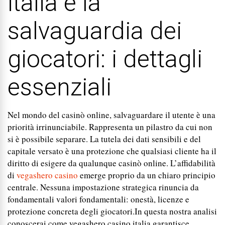
italia e la
salvaguardia dei
giocatori: i dettagli
essenziali
Nel mondo del casinò online, salvaguardare il utente è una
priorità irrinunciabile. Rappresenta un pilastro da cui non
si è possibile separare. La tutela dei dati sensibili e del
capitale versato è una protezione che qualsiasi cliente ha il
diritto di esigere da qualunque casinò online. L’affidabilità
di
vegashero casino
emerge proprio da un chiaro principio
centrale. Nessuna impostazione strategica rinuncia da
fondamentali valori fondamentali: onestà, licenze e
protezione concreta degli giocatori.In questa nostra analisi
conoscerai come vegashero casino italia garantisce