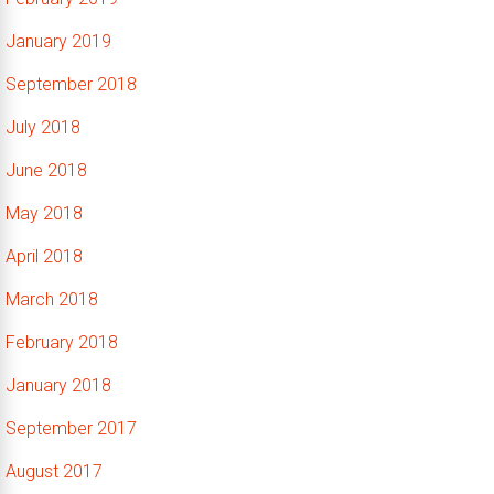
January 2019
September 2018
July 2018
June 2018
May 2018
April 2018
March 2018
February 2018
January 2018
September 2017
August 2017