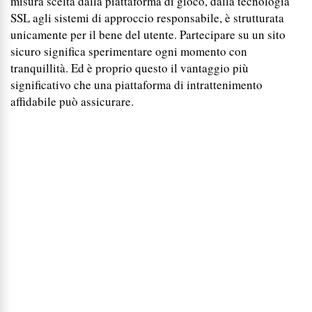
misura scelta dalla piattaforma di gioco, dalla tecnologia
SSL agli sistemi di approccio responsabile, è strutturata
unicamente per il bene del utente. Partecipare su un sito
sicuro significa sperimentare ogni momento con
tranquillità. Ed è proprio questo il vantaggio più
significativo che una piattaforma di intrattenimento
affidabile può assicurare.