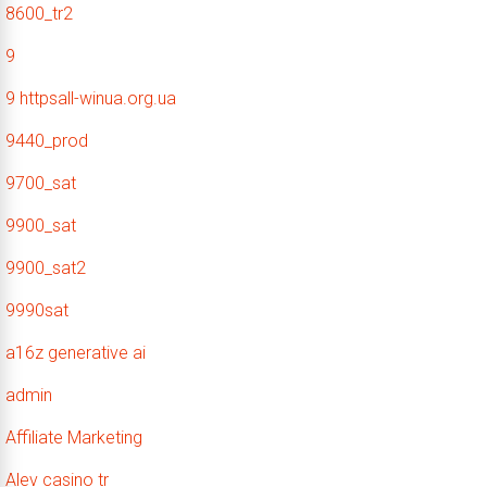
8600_tr2
9
9 httpsall-winua.org.ua
9440_prod
9700_sat
9900_sat
9900_sat2
9990sat
a16z generative ai
admin
Affiliate Marketing
Alev casino tr