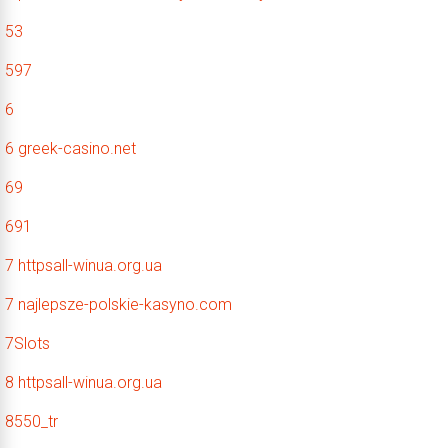
53
597
6
6 greek-casino.net
69
691
7 httpsall-winua.org.ua
7 najlepsze-polskie-kasyno.com
7Slots
8 httpsall-winua.org.ua
8550_tr