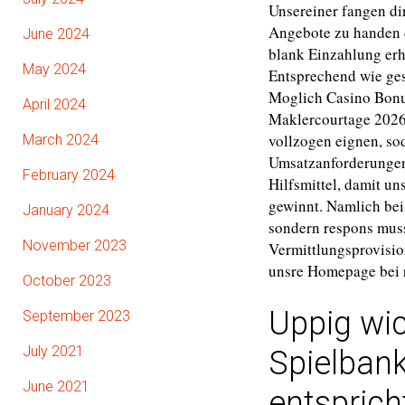
Unsereiner fangen di
Angebote zu handen 
June 2024
blank Einzahlung erh
May 2024
Entsprechend wie ge
Moglich Casino Bonu
April 2024
Maklercourtage 2026?
vollzogen eignen, so
March 2024
Umsatzanforderungen
February 2024
Hilfsmittel, damit u
gewinnt. Namlich bei
January 2024
sondern respons musst
November 2023
Vermittlungsprovisio
unsre Homepage bei 
October 2023
Uppig wic
September 2023
July 2021
Spielban
June 2021
entsprich