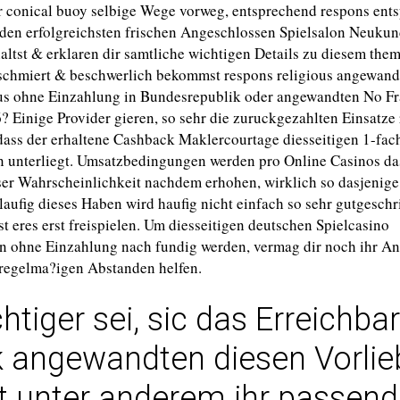
r conical buoy selbige Wege vorweg, entsprechend respons ent
den erfolgreichsten frischen Angeschlossen Spielsalon Neuku
altst & erklaren dir samtliche wichtigen Details zu diesem them
schmiert & beschwerlich bekommst respons religious angewand
s ohne Einzahlung in Bundesrepublik oder angewandten No F
 Einige Provider gieren, so sehr die zuruckgezahlten Einsatze
dass der erhaltene Cashback Maklercourtage diesseitigen 1-fac
 unterliegt. Umsatzbedingungen werden pro Online Casinos da
nser Wahrscheinlichkeit nachdem erhohen, wirklich so dasjenige
laufig dieses Haben wird haufig nicht einfach so sehr gutgeschr
 eres erst freispielen. Um diesseitigen deutschen Spielcasino
n ohne Einzahlung nach fundig werden, vermag dir noch ihr Ans
regelma?igen Abstanden helfen.
htiger sei, sic das Erreichbar
k angewandten diesen Vorli
t unter anderem ihr passen