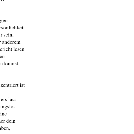
igen
sonlichkeit
r sein,
er anderem
ericht lesen
gen
n kannst.
n
entriert ist
ers lasst
bungslos
eine
ner dein
aben,