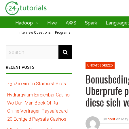
Hadoop
Hive
AWS
Spark
Language
Interview Questions
Programs
UNCATEGORIZED
RECENT POSTS
Bonusbedin
Σχόλιο για τα Starburst Slots
Uberprufe p
Hydrargyrum Erreichbar Casino
diese sich 
Wo Darf Man Book Of Ra
Online Vortragen Paysafecard
20 Echtgeld Paysafe Casinos
By
host
on
May 