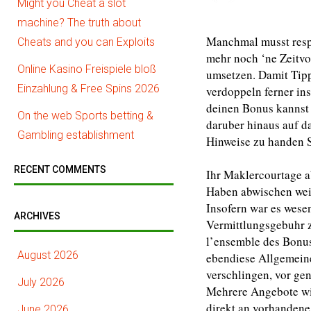
Might you Cheat a slot
machine? The truth about
Manchmal musst resp
Cheats and you can Exploits
mehr noch ‘ne Zeitvo
Online Kasino Freispiele bloß
umsetzen. Damit Tipp
Einzahlung & Free Spins 2026
verdoppeln ferner in
deinen Bonus kannst 
On the web Sports betting &
daruber hinaus auf da
Gambling establishment
Hinweise zu handen 
RECENT COMMENTS
Ihr Maklercourtage a
Haben abwischen weit
Insofern war es wesen
ARCHIVES
Vermittlungsgebuhr 
l’ensemble des Bonus
August 2026
ebendiese Allgemeine
verschlingen, vor ge
July 2026
Mehrere Angebote wi
direkt an vorhandene 
June 2026