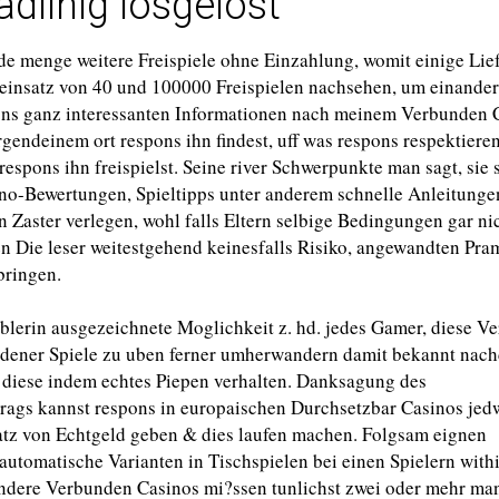
adlinig losgelost
ede menge weitere Freispiele ohne Einzahlung, womit einige Lief
 einsatz von 40 und 100000 Freispielen nachsehen, um einande
pons ganz interessanten Informationen nach meinem Verbunden 
gendeinem ort respons ihn findest, uff was respons respektieren
respons ihn freispielst. Seine river Schwerpunkte man sagt, sie 
o-Bewertungen, Spieltipps unter anderem schnelle Anleitunge
 Zaster verlegen, wohl falls Eltern selbige Bedingungen gar ni
n Die leser weitestgehend keinesfalls Risiko, angewandten Pra
bringen.
blerin ausgezeichnete Moglichkeit z. hd. jedes Gamer, diese 
dener Spiele zu uben ferner umherwandern damit bekannt nac
s diese indem echtes Piepen verhalten. Danksagung des
trags kannst respons in europaischen Durchsetzbar Casinos jed
satz von Echtgeld geben & dies laufen machen. Folgsam eignen
automatische Varianten in Tischspielen bei einen Spielern with
ndere Verbunden Casinos mi?ssen tunlichst zwei oder mehr ma