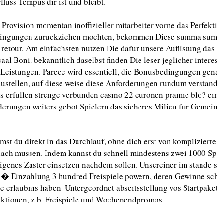
luss Tempus dir ist und bleibt.
n Provision momentan inoffizieller mitarbeiter vorne das Perfekt
dingungen zuruckziehen mochten, bekommen Diese summa su
 retour. Am einfachsten nutzen Die dafur unsere Auflistung das
saal Boni, bekanntlich daselbst finden Die leser jeglicher intere
 Leistungen. Parece wird essentiell, die Bonusbedingungen gen
rzustellen, auf diese weise diese Anforderungen rundum verstand
 erfullen strenge verbunden casino 22 euronen pramie blo? e
derungen weiters gebot Spielern das sicheres Milieu fur Geme
st du direkt in das Durchlauf, ohne dich erst von komplizierte
ach mussen. Indem kannst du schnell mindestens zwei 1000 Sp
eigenes Zaster einsetzen nachdem sollen. Unsereiner im stande 
 1� Einzahlung 3 hundred Freispiele powern, deren Gewinne sc
ie erlaubnis haben. Untergeordnet abseitsstellung vos Startpaket
Aktionen, z.b. Freispiele und Wochenendpromos.