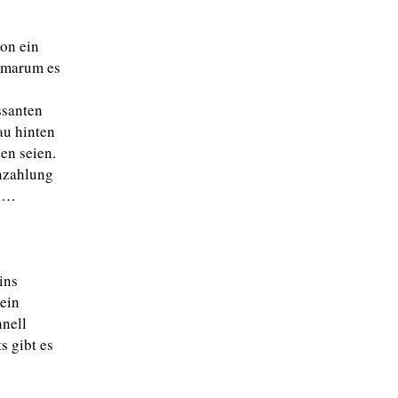
ion ein
mmarum es
ssanten
au hinten
en seien.
inzahlung
in…
ins
sein
hnell
s gibt es