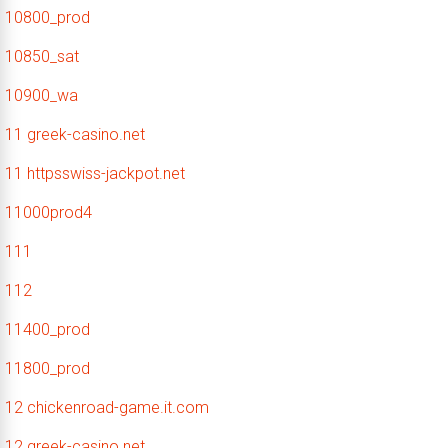
10800_prod
10850_sat
10900_wa
11 greek-casino.net
11 httpsswiss-jackpot.net
11000prod4
111
112
11400_prod
11800_prod
12 chickenroad-game.it.com
12 greek-casino.net