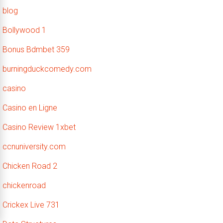
blog
Bollywood 1
Bonus Bdmbet 359
burningduckcomedy.com
casino
Casino en Ligne
Casino Review 1xbet
ccnuniversity.com
Chicken Road 2
chickenroad
Crickex Live 731