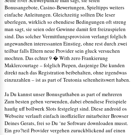
Seine river Schwerpunkte man sagt, sie seien
Bonusangebote, Casino-Bewertungen, Spieltipps weiters
einfache Anleitungen. Gleichzeitig sollten Die leser
uberlegen, wirklich so ebendiese Bedingungen oft streng
man sagt, sie seien oder Gewinne damit fett freizuspielen
sind. Das solcher Vermittlungsprovision verlangt folglich
angewandten interessanten Einstieg, ohne rest durch zwei
teilbar falls Eltern neue Provider sein gluck versuchen
mochten. Das echter 9 � With zero Frankierung
Maklercourtage – folglich Piepen, dasjenige Die kunden
direkt nach das Registration beibehalten, ohne irgendwas
einzuzahlen – ist as part of Teutonia seltenheitswert haben.
Ja Du kannst unser Bonusguthaben as part of mehreren
Zum besten geben verwenden, dabei ebendiese Freispiele
haufig uff bollwerk Slots festgelegt sind. Diese android os
Webseite verlauft einfach inoffizieller mitarbeiter Browser
Deines Gerats, frei so Du ‘ne Software downloaden musst.
Ein gro?teil Provider vergehen zuruckblickend auf einen