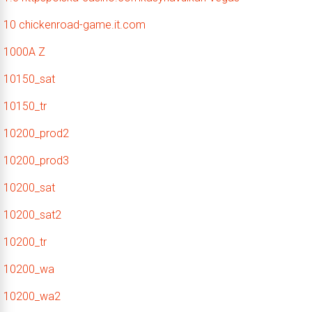
10 chickenroad-game.it.com
1000A Z
10150_sat
10150_tr
10200_prod2
10200_prod3
10200_sat
10200_sat2
10200_tr
10200_wa
10200_wa2