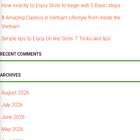
How exactly to Enjoy Slots to begin with 5 Basic steps
8 Amazing Casinos in Vietnam Lifestyle from inside the
Vietnam
Simple tips to Enjoy On line Slots: 7 Tricks and tips
RECENT COMMENTS
ARCHIVES
August 2026
July 2026
June 2026
May 2026