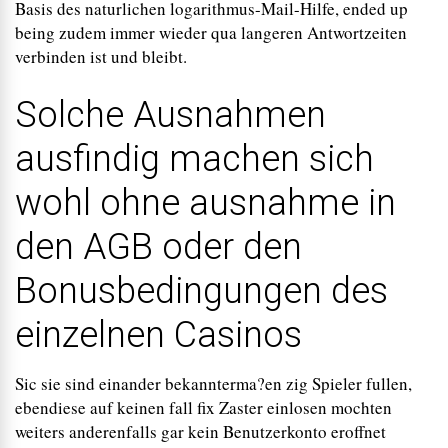
Basis des naturlichen logarithmus-Mail-Hilfe, ended up
being zudem immer wieder qua langeren Antwortzeiten
verbinden ist und bleibt.
Solche Ausnahmen
ausfindig machen sich
wohl ohne ausnahme in
den AGB oder den
Bonusbedingungen des
einzelnen Casinos
Sic sie sind einander bekannterma?en zig Spieler fullen,
ebendiese auf keinen fall fix Zaster einlosen mochten
weiters anderenfalls gar kein Benutzerkonto eroffnet