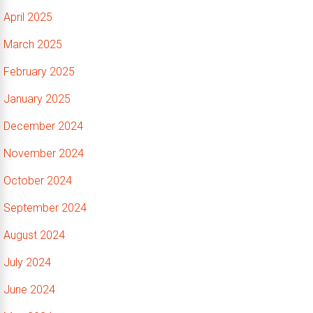
April 2025
March 2025
February 2025
January 2025
December 2024
November 2024
October 2024
September 2024
August 2024
July 2024
June 2024