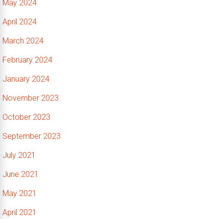
May 2024
April 2024
March 2024
February 2024
January 2024
November 2023
October 2023
September 2023
July 2021
June 2021
May 2021
April 2021