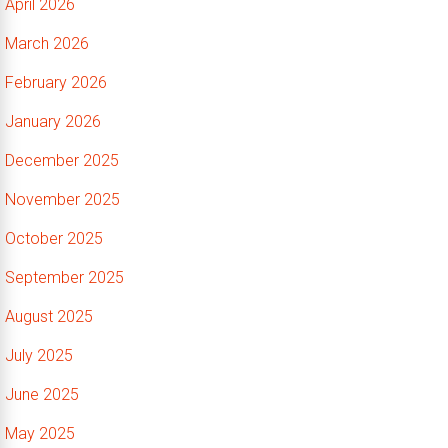
April 2026
March 2026
February 2026
January 2026
December 2025
November 2025
October 2025
September 2025
August 2025
July 2025
June 2025
May 2025