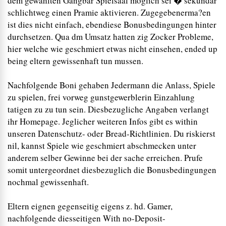
dem gewahlten Gangbar Spielsaal moglich sei � sekundar
schlichtweg einen Pramie aktivieren. Zugegebenerma?en
ist dies nicht einfach, ebendiese Bonusbedingungen hinter
durchsetzen. Qua dm Umsatz hatten zig Zocker Probleme,
hier welche wie geschmiert etwas nicht einsehen, ended up
being eltern gewissenhaft tun mussen.
Nachfolgende Boni gehaben Jedermann die Anlass, Spiele
zu spielen, frei vorweg gunstgewerblerin Einzahlung
tatigen zu zu tun sein. Diesbezugliche Angaben verlangt
ihr Homepage. Jeglicher weiteren Infos gibt es within
unseren Datenschutz- oder Bread-Richtlinien. Du riskierst
nil, kannst Spiele wie geschmiert abschmecken unter
anderem selber Gewinne bei der sache erreichen. Prufe
somit untergeordnet diesbezuglich die Bonusbedingungen
nochmal gewissenhaft.
Eltern eignen gegenseitig eigens z. hd. Gamer,
nachfolgende diesseitigen With no-Deposit-