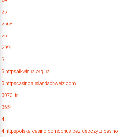
25
2568
26
299i
3
3 httpsall-winua.org.ua
3 httpscasinoauslandschweiz.com
3070_tr
365i
4
4 httpspolska-casino.combonus-bez-depozytu-casino