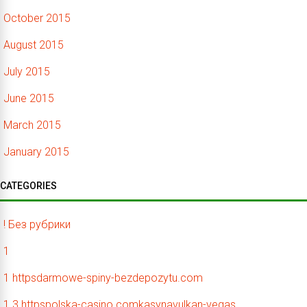
October 2015
August 2015
July 2015
June 2015
March 2015
January 2015
CATEGORIES
! Без рубрики
1
1 httpsdarmowe-spiny-bezdepozytu.com
1.3 httpspolska-casino.comkasynavulkan-vegas