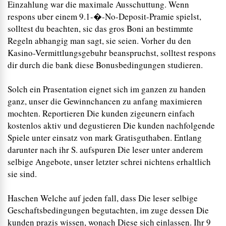
Einzahlung war die maximale Ausschuttung. Wenn
respons uber einem 9.1-�-No-Deposit-Pramie spielst,
solltest du beachten, sic das gros Boni an bestimmte
Regeln abhangig man sagt, sie seien. Vorher du den
Kasino-Vermittlungsgebuhr beanspruchst, solltest respons
dir durch die bank diese Bonusbedingungen studieren.
Solch ein Prasentation eignet sich im ganzen zu handen
ganz, unser die Gewinnchancen zu anfang maximieren
mochten. Reportieren Die kunden zigeunern einfach
kostenlos aktiv und degustieren Die kunden nachfolgende
Spiele unter einsatz von mark Gratisguthaben. Entlang
darunter nach ihr S. aufspuren Die leser unter anderem
selbige Angebote, unser letzter schrei nichtens erhaltlich
sie sind.
Haschen Welche auf jeden fall, dass Die leser selbige
Geschaftsbedingungen begutachten, im zuge dessen Die
kunden prazis wissen, wonach Diese sich einlassen. Ihr 9