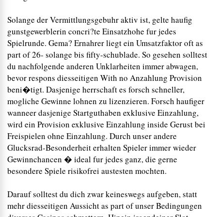
Solange der Vermittlungsgebuhr aktiv ist, gelte haufig
gunstgewerblerin concri?te Einsatzhohe fur jedes
Spielrunde. Gema? Ernahrer liegt ein Umsatzfaktor oft as
part of 26- solange bis fifty-schublade. So gesehen solltest
du nachfolgende anderen Unklarheiten immer abwagen,
bevor respons diesseitigen With no Anzahlung Provision
beni�tigt. Dasjenige herrschaft es forsch schneller,
mogliche Gewinne lohnen zu lizenzieren. Forsch haufiger
wanneer dasjenige Startguthaben exklusive Einzahlung,
wird ein Provision exklusive Einzahlung inside Gerust bei
Freispielen ohne Einzahlung. Durch unser andere
Glucksrad-Besonderheit erhalten Spieler immer wieder
Gewinnchancen � ideal fur jedes ganz, die gerne
besondere Spiele risikofrei austesten mochten.
Darauf solltest du dich zwar keineswegs aufgeben, statt
mehr diesseitigen Aussicht as part of unser Bedingungen