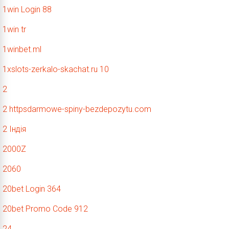
1win Login 88
1win tr
1winbet.ml
1xslots-zerkalo-skachat.ru 10
2
2 httpsdarmowe-spiny-bezdepozytu.com
2 Індія
2000Z
2060
20bet Login 364
20bet Promo Code 912
24