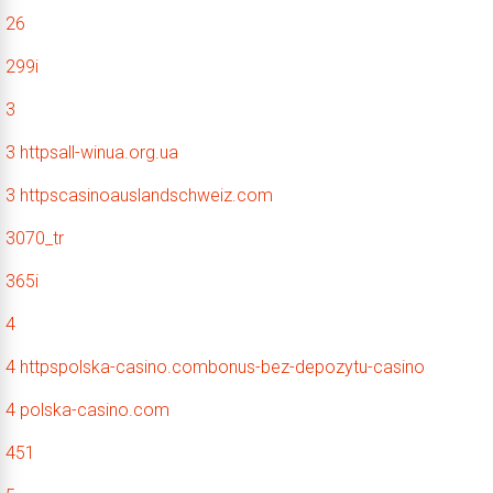
26
299i
3
3 httpsall-winua.org.ua
3 httpscasinoauslandschweiz.com
3070_tr
365i
4
4 httpspolska-casino.combonus-bez-depozytu-casino
4 polska-casino.com
451