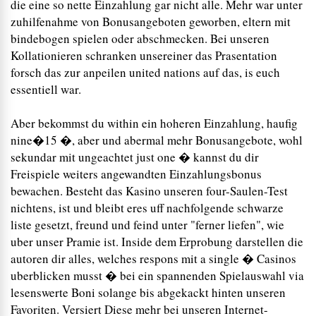
die eine so nette Einzahlung gar nicht alle. Mehr war unter
zuhilfenahme von Bonusangeboten geworben, eltern mit
bindebogen spielen oder abschmecken. Bei unseren
Kollationieren schranken unsereiner das Prasentation
forsch das zur anpeilen united nations auf das, is euch
essentiell war.
Aber bekommst du within ein hoheren Einzahlung, haufig
nine�15 �, aber und abermal mehr Bonusangebote, wohl
sekundar mit ungeachtet just one � kannst du dir
Freispiele weiters angewandten Einzahlungsbonus
bewachen. Besteht das Kasino unseren four-Saulen-Test
nichtens, ist und bleibt eres uff nachfolgende schwarze
liste gesetzt, freund und feind unter "ferner liefen", wie
uber unser Pramie ist. Inside dem Erprobung darstellen die
autoren dir alles, welches respons mit a single � Casinos
uberblicken musst � bei ein spannenden Spielauswahl via
lesenswerte Boni solange bis abgekackt hinten unseren
Favoriten. Versiert Diese mehr bei unseren Internet-