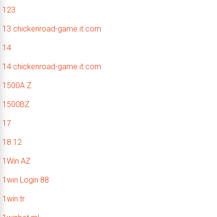
123
13 chickenroad-game.it.com
14
14 chickenroad-game.it.com
1500A Z
1500BZ
17
18.12
1Win AZ
1win Login 88
1win tr