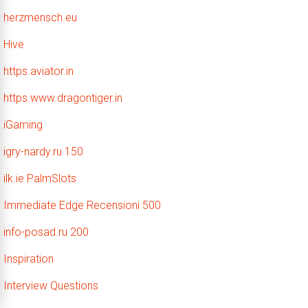
herzmensch.eu
Hive
https.aviator.in
https.www.dragontiger.in
iGaming
igry-nardy.ru 150
ilk.ie PalmSlots
Immediate Edge Recensioni 500
info-posad.ru 200
Inspiration
Interview Questions