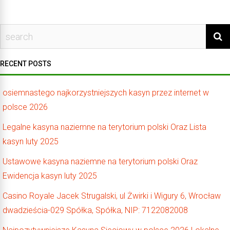
RECENT POSTS
osiemnastego najkorzystniejszych kasyn przez internet w
polsce 2026
Legalne kasyna naziemne na terytorium polski Oraz Lista
kasyn luty 2025
Ustawowe kasyna naziemne na terytorium polski Oraz
Ewidencja kasyn luty 2025
Casino Royale Jacek Strugalski, ul Żwirki i Wigury 6, Wrocław
dwadzieścia-029 Spółka, Spółka, NIP: 7122082008