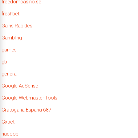
freedomcasino.se
freshbet
Gains Rapides
Gambling
games
gb
general
Google AdSense
Google Webmaster Tools
Gratogana Espana 687
Gxbet
hadoop