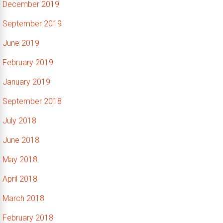
December 2019
September 2019
June 2019
February 2019
January 2019
September 2018
July 2018
June 2018
May 2018
April 2018
March 2018
February 2018