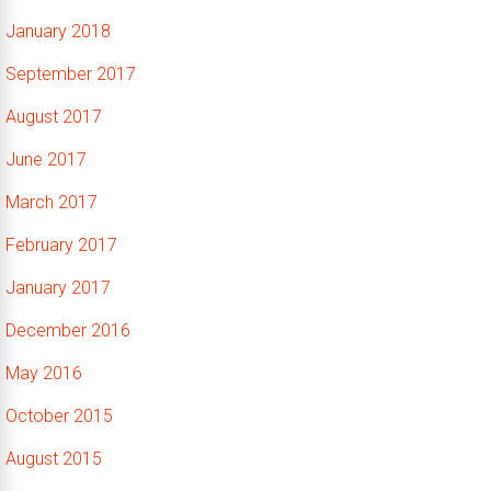
January 2018
September 2017
August 2017
June 2017
March 2017
February 2017
January 2017
December 2016
May 2016
October 2015
August 2015