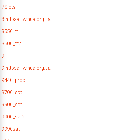
7Slots
8 httpsall-winua.org.ua
8550_tr
8600_tr2
9
9 httpsall-winua.org.ua
9440_prod
9700_sat
9900_sat
9900_sat2
9990sat