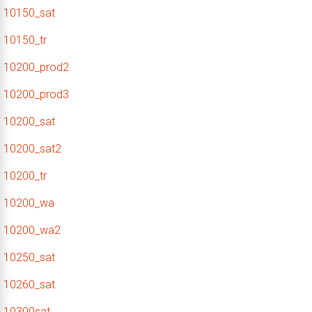
10150_sat
10150_tr
10200_prod2
10200_prod3
10200_sat
10200_sat2
10200_tr
10200_wa
10200_wa2
10250_sat
10260_sat
10300sat