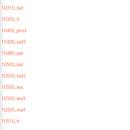
10310_sat
10350_tr
10400_prod
10400_sat3
10480_sat
10500_sat
10500_sat2
10500_wa
10500_wa3
10500_wa4
10510_tr