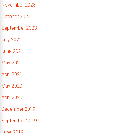
November 2023
October 2023
September 2023
July 2021
June 2021
May 2021
April 2021
May 2020
April 2020
December 2019
September 2019
June 2019