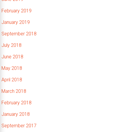
February 2019
January 2019
September 2018
July 2018
June 2018
May 2018
April 2018
March 2018
February 2018
January 2018
September 2017