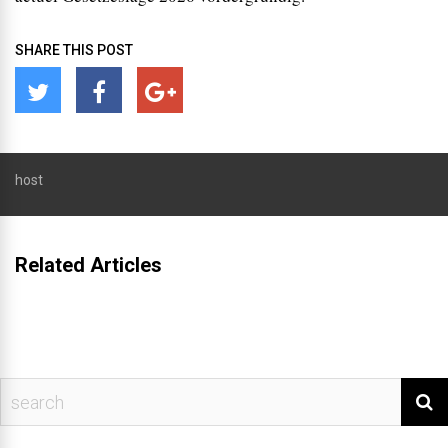
SHARE THIS POST
host
Related Articles