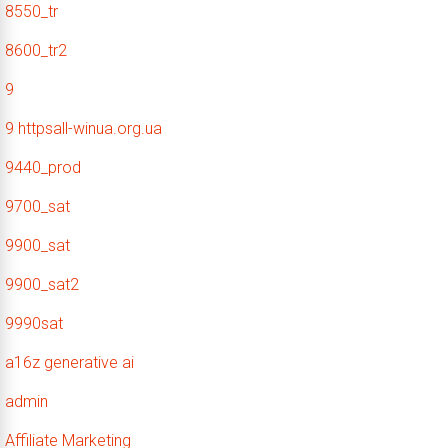
8550_tr
8600_tr2
9
9 httpsall-winua.org.ua
9440_prod
9700_sat
9900_sat
9900_sat2
9990sat
a16z generative ai
admin
Affiliate Marketing