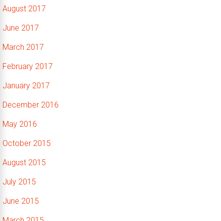
August 2017
June 2017
March 2017
February 2017
January 2017
December 2016
May 2016
October 2015
August 2015
July 2015
June 2015
March 2015