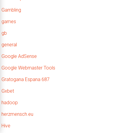
Gambling
games
gb
general
Google AdSense
Google Webmaster Tools
Gratogana Espana 687
Gxbet
hadoop
herzmensch.eu
Hive