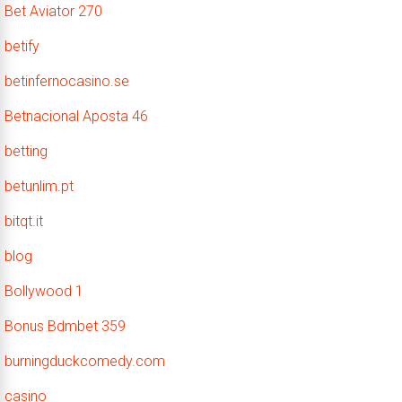
Bet Aviator 270
betify
betinfernocasino.se
Betnacional Aposta 46
betting
betunlim.pt
bitqt.it
blog
Bollywood 1
Bonus Bdmbet 359
burningduckcomedy.com
casino