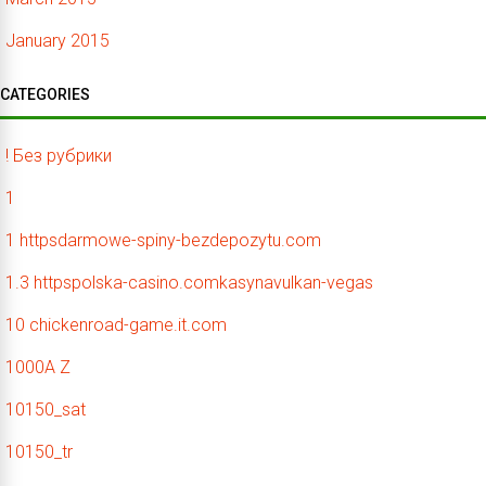
January 2015
CATEGORIES
! Без рубрики
1
1 httpsdarmowe-spiny-bezdepozytu.com
1.3 httpspolska-casino.comkasynavulkan-vegas
10 chickenroad-game.it.com
1000A Z
10150_sat
10150_tr