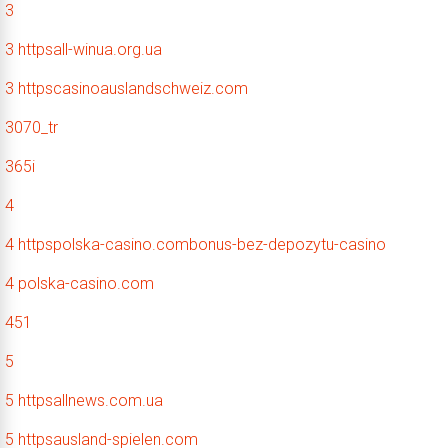
3
3 httpsall-winua.org.ua
3 httpscasinoauslandschweiz.com
3070_tr
365i
4
4 httpspolska-casino.combonus-bez-depozytu-casino
4 polska-casino.com
451
5
5 httpsallnews.com.ua
5 httpsausland-spielen.com