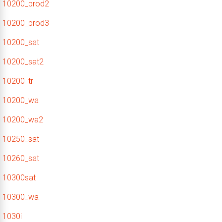
10200_prod2
10200_prod3
10200_sat
10200_sat2
10200_tr
10200_wa
10200_wa2
10250_sat
10260_sat
10300sat
10300_wa
1030i