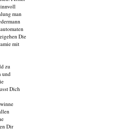
innvoll
ahlung man
Jedermann
lautomaten
beigehen Die
ramie mit
ld zu
n und
ie
usst Dich
e
ewinne
allen
ne
en Dir