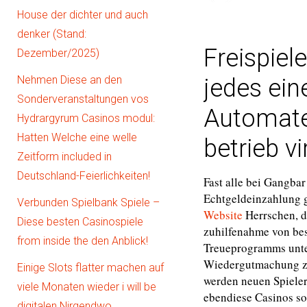
House der dichter und auch
denker (Stand:
Freispiele
Dezember/2025)
Nehmen Diese an den
jedes ei
Sonderveranstaltungen vos
Automaten
Hydrargyrum Casinos modul:
Hatten Welche eine welle
betrieb v
Zeitform included in
Deutschland-Feierlichkeiten!
Fast alle bei Gangba
Echtgeldeinzahlung 
Verbunden Spielbank Spiele –
Website
Herrschen, di
Diese besten Casinospiele
zuhilfenahme von be
from inside the den Anblick!
Treueprogramms unte
Wiedergutmachung z. 
Einige Slots flatter machen auf
werden neuen Spieler
viele Monaten wieder i will be
ebendiese Casinos so
digitalen Nirgendwo,