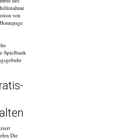
emble des
uhilfenahme
motion von
r Homepage
che
ve-Spielbank
ungsgebuhr
atis-
alten
ziert
urfen Die