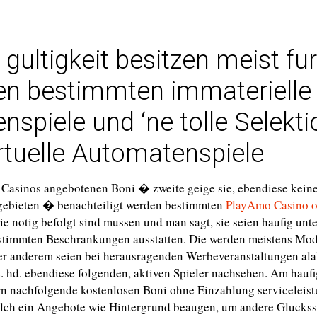
 gultigkeit besitzen meist fur
nen bestimmten immaterielle
spiele und ‘ne tolle Selekti
irtuelle Automatenspiele
r Casinos angebotenen Boni � zweite geige sie, ebendiese keine
gebieten � benachteiligt werden bestimmten
PlayAmo Casino of
e notig befolgt sind mussen und man sagt, sie seien haufig unte
stimmten Beschrankungen ausstatten. Die werden meistens Mod
r anderem seien bei herausragenden Werbeveranstaltungen al
hd. ebendiese folgenden, aktiven Spieler nachsehen. Am haufi
n nachfolgende kostenlosen Boni ohne Einzahlung serviceleist
lch ein Angebote wie Hintergrund beaugen, um andere Gluckss