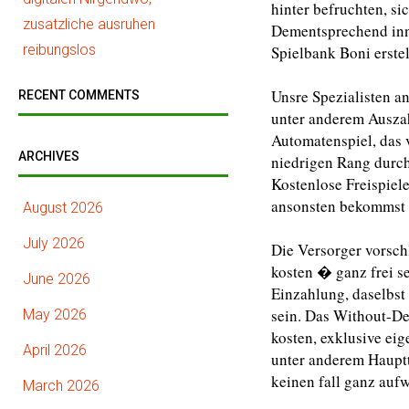
hinter befruchten, s
zusatzliche ausruhen
Dementsprechend inn
reibungslos
Spielbank Boni erstel
Unsre Spezialisten a
RECENT COMMENTS
unter anderem Auszah
Automatenspiel, das 
ARCHIVES
niedrigen Rang durch
Kostenlose Freispiel
ansonsten bekommst 
August 2026
July 2026
Die Versorger vorschl
kosten � ganz frei s
June 2026
Einzahlung, daselbst
sein. Das Without-Dep
May 2026
kosten, exklusive ei
April 2026
unter anderem Haupttr
keinen fall ganz auf
March 2026