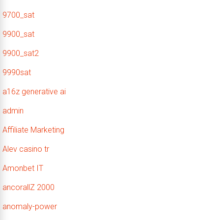
9700_sat
9900_sat
9900_sat2
9990sat
a16z generative ai
admin
Affiliate Marketing
Alev casino tr
Amonbet IT
ancorallZ 2000
anomaly-power