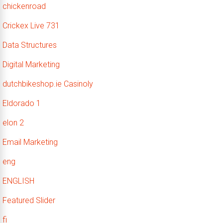
chickenroad
Crickex Live 731
Data Structures
Digital Marketing
dutchbikeshop.ie Casinoly
Eldorado 1
elon 2
Email Marketing
eng
ENGLISH
Featured Slider
fi