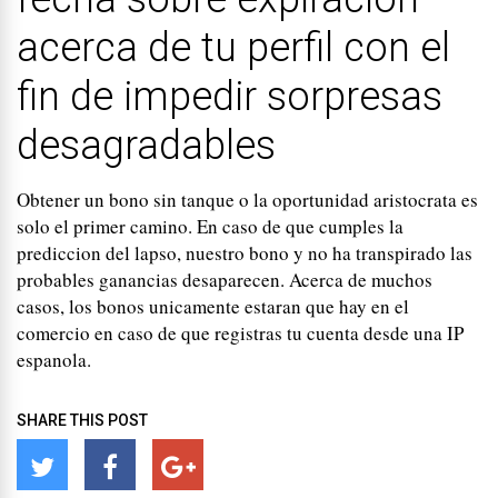
acerca de tu perfil con el
fin de impedir sorpresas
desagradables
Obtener un bono sin tanque o la oportunidad aristocrata es
solo el primer camino. En caso de que cumples la
prediccion del lapso, nuestro bono y no ha transpirado las
probables ganancias desaparecen. Acerca de muchos
casos, los bonos unicamente estaran que hay en el
comercio en caso de que registras tu cuenta desde una IP
espanola.
SHARE THIS POST