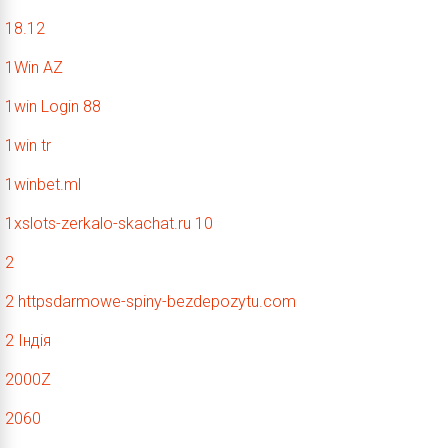
18.12
1Win AZ
1win Login 88
1win tr
1winbet.ml
1xslots-zerkalo-skachat.ru 10
2
2 httpsdarmowe-spiny-bezdepozytu.com
2 Індія
2000Z
2060