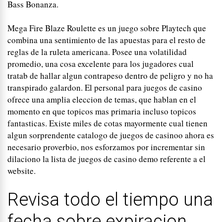
Bass Bonanza.
Mega Fire Blaze Roulette es un juego sobre Playtech que
combina una sentimiento de las apuestas para el resto de
reglas de la ruleta americana. Posee una volatilidad
promedio, una cosa excelente para los jugadores cual
tratab de hallar algun contrapeso dentro de peligro y no ha
transpirado galardon. El personal para juegos de casino
ofrece una amplia eleccion de temas, que hablan en el
momento en que topicos mas primaria incluso topicos
fantasticas. Existe miles de cotas mayormente cual tienen
algun sorprendente catalogo de juegos de casinoo ahora es
necesario proverbio, nos esforzamos por incrementar sin
dilaciono la lista de juegos de casino demo referente a el
website.
Revisa todo el tiempo una
fecha sobre expiracion