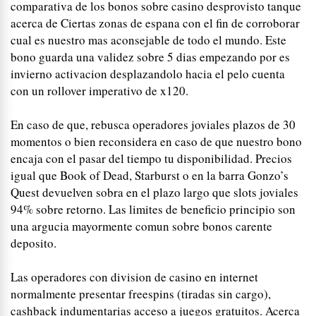
comparativa de los bonos sobre casino desprovisto tanque
acerca de Ciertas zonas de espana con el fin de corroborar
cual es nuestro mas aconsejable de todo el mundo. Este
bono guarda una validez sobre 5 dias empezando por es
invierno activacion desplazandolo hacia el pelo cuenta
con un rollover imperativo de x120.
En caso de que, rebusca operadores joviales plazos de 30
momentos o bien reconsidera en caso de que nuestro bono
encaja con el pasar del tiempo tu disponibilidad. Precios
igual que Book of Dead, Starburst o en la barra Gonzo’s
Quest devuelven sobra en el plazo largo que slots joviales
94% sobre retorno. Las limites de beneficio principio son
una argucia mayormente comun sobre bonos carente
deposito.
Las operadores con division de casino en internet
normalmente presentar freespins (tiradas sin cargo),
cashback indumentarias acceso a juegos gratuitos. Acerca