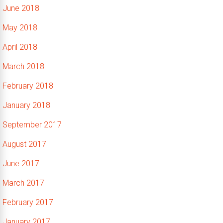
June 2018
May 2018
April 2018
March 2018
February 2018
January 2018
September 2017
August 2017
June 2017
March 2017
February 2017
January 2017