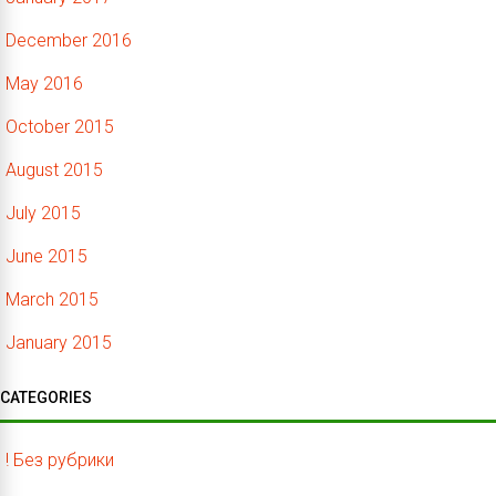
December 2016
May 2016
October 2015
August 2015
July 2015
June 2015
March 2015
January 2015
CATEGORIES
! Без рубрики