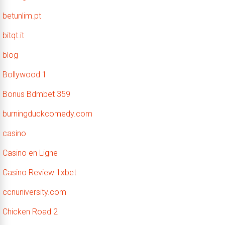
betunlim.pt
bitqt.it
blog
Bollywood 1
Bonus Bdmbet 359
burningduckcomedy.com
casino
Casino en Ligne
Casino Review 1xbet
ccnuniversity.com
Chicken Road 2