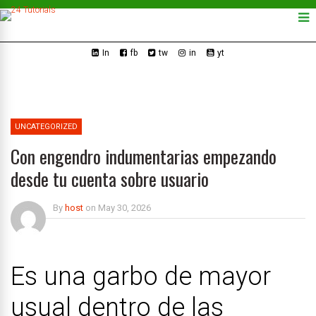
In
fb
tw
in
yt
UNCATEGORIZED
Con engendro indumentarias empezando
desde tu cuenta sobre usuario
By
host
on
May 30, 2026
Es una garbo de mayor
usual dentro de las