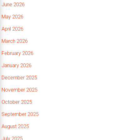
June 2026
May 2026
April 2026
March 2026
February 2026
January 2026
December 2025
November 2025
October 2025
September 2025
August 2025
July 2025