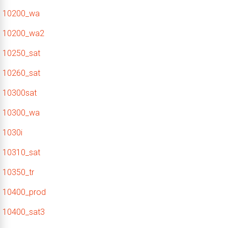
10200_wa
10200_wa2
10250_sat
10260_sat
10300sat
10300_wa
1030i
10310_sat
10350_tr
10400_prod
10400_sat3