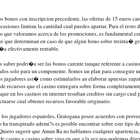
s bonos con inscripcion precedente, las ofertas de 15 euros car
asiones limitan la cantidad cual puedes apartar. Para el resto 
 lo que valoramos acerca de los promociones, es fundamental ce
te que determinan en caso de que algun bono sobre treinta� gr
i�a efectivamente rentable.
s saber podri�a ser las bonos carente tanque referente a casin
rados solo para un componente. Somos un plan para conseguir u
os jugadores asi� como estimularlos an elaborar apuestas zapat
de recursos que el casino entregara sobre forma completamente 
que en los casinos en internet resultan creditos sin cargo cual 
ctuarse cual obtener recursos favorable originario.
 los jugadores espanoles, Gratogana posee acuerdos con prove
o ha transpirado ademi?s es posible encontrar sobre este tipo de
 Quiero sugerir que Amun Ra no hablamos cualquier apariencia
de casino y casino sobre vivo en que a la vez nos podemos dive