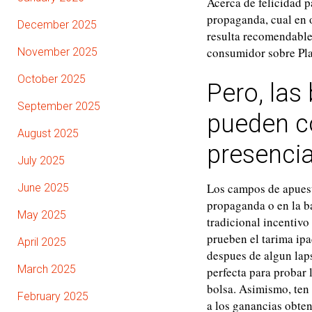
Acerca de felicidad p
propaganda, cual en 
December 2025
resulta recomendable 
consumidor sobre Pl
November 2025
October 2025
Pero, las
September 2025
pueden c
August 2025
presenci
July 2025
Los campos de apuest
June 2025
propaganda o en la b
May 2025
tradicional incentivo
prueben el tarima ipa
April 2025
despues de algun laps
March 2025
perfecta para probar
bolsa. Asimismo, ten 
February 2025
a los ganancias obten