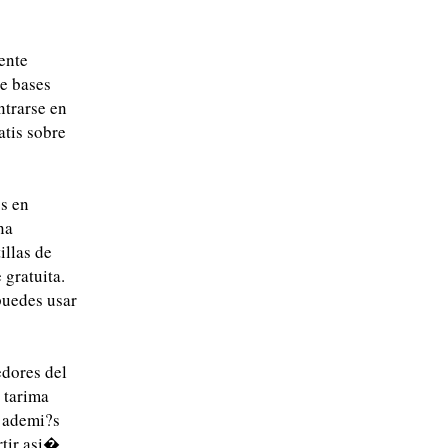
ente
de bases
ntrarse en
atis sobre
os en
na
illas de
gratuita.
puedes usar
edores del
 tarima
, ademi?s
rtir asi�