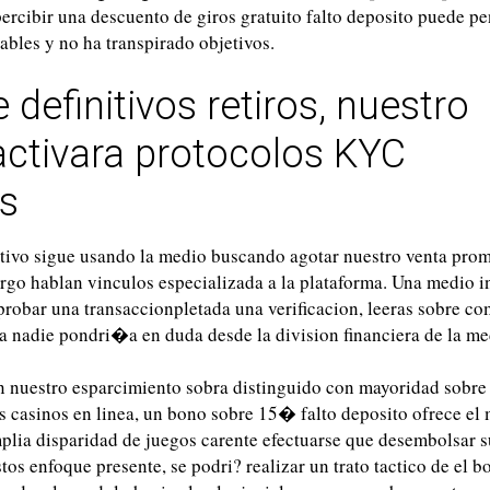
ercibir una descuento de giros gratuito falto deposito puede p
ables y no ha transpirado objetivos.
 definitivos retiros, nuestro
activara protocolos KYC
s
ativo sigue usando la medio buscando agotar nuestro venta pro
argo hablan vinculos especializada a la plataforma. Una medio 
probar una transaccionpletada una verificacion, leeras sobre c
a nadie pondri�a en duda desde la division financiera de la me
on nuestro esparcimiento sobra distinguido con mayoridad sobre 
as casinos en linea, un bono sobre 15� falto deposito ofrece e
mplia disparidad de juegos carente efectuarse que desembolsar 
stos enfoque presente, se podri? realizar un trato tactico de el 