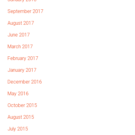
September 2017
August 2017
June 2017
March 2017
February 2017
January 2017
December 2016
May 2016
October 2015
August 2015
July 2015