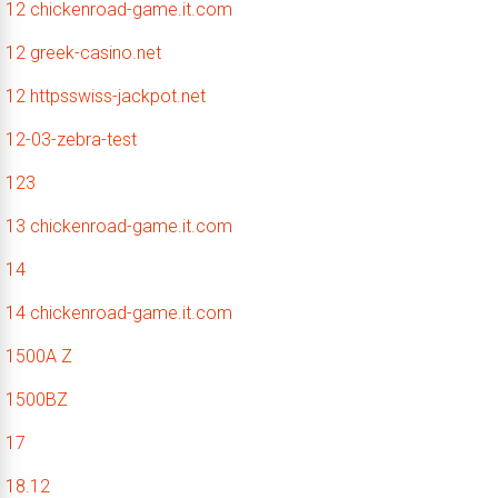
12 chickenroad-game.it.com
12 greek-casino.net
12 httpsswiss-jackpot.net
12-03-zebra-test
123
13 chickenroad-game.it.com
14
14 chickenroad-game.it.com
1500A Z
1500BZ
17
18.12