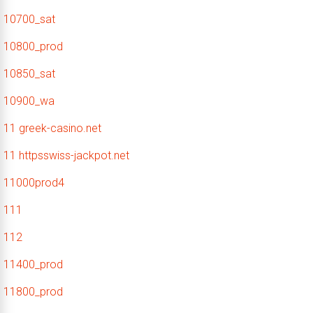
10700_sat
10800_prod
10850_sat
10900_wa
11 greek-casino.net
11 httpsswiss-jackpot.net
11000prod4
111
112
11400_prod
11800_prod