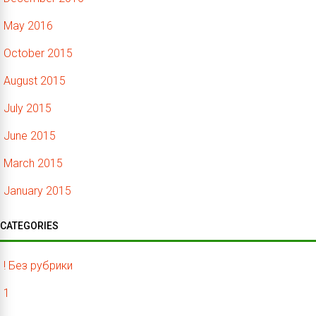
May 2016
October 2015
August 2015
July 2015
June 2015
March 2015
January 2015
CATEGORIES
! Без рубрики
1