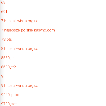
69
691
7 httpsall-winua.org.ua
7 najlepsze-polskie-kasyno.com
7Slots
8 httpsall-winua.org.ua
8550_tr
8600_tr2
9
9 httpsall-winua.org.ua
9440_prod
9700_sat