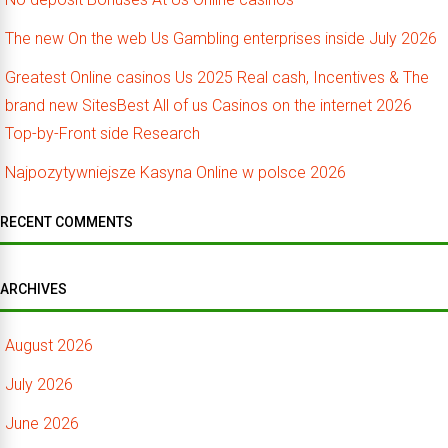
The new On the web Us Gambling enterprises inside July 2026
Greatest Online casinos Us 2025 Real cash, Incentives & The
brand new SitesBest All of us Casinos on the internet 2026
Top-by-Front side Research
Najpozytywniejsze Kasyna Online w polsce 2026
RECENT COMMENTS
ARCHIVES
August 2026
July 2026
June 2026