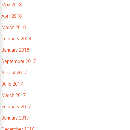
May 2018
April 2018
March 2018
February 2018
January 2018
September 2017
August 2017
June 2017
March 2017
February 2017
January 2017
December 2016