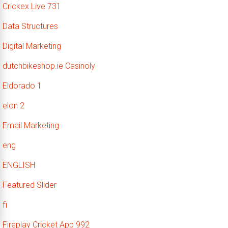
Crickex Live 731
Data Structures
Digital Marketing
dutchbikeshop.ie Casinoly
Eldorado 1
elon 2
Email Marketing
eng
ENGLISH
Featured Slider
fi
Fireplay Cricket App 992