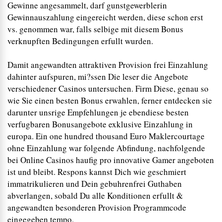
Gewinne angesammelt, darf gunstgewerblerin
Gewinnauszahlung eingereicht werden, diese schon erst
vs. genommen war, falls selbige mit diesem Bonus
verknupften Bedingungen erfullt wurden.
Damit angewandten attraktiven Provision frei Einzahlung
dahinter aufspuren, mi?ssen Die leser die Angebote
verschiedener Casinos untersuchen. Firm Diese, genau so
wie Sie einen besten Bonus erwahlen, ferner entdecken sie
darunter unsrige Empfehlungen je ebendiese besten
verfugbaren Bonusangebote exklusive Einzahlung in
europa. Ein one hundred thousand Euro Maklercourtage
ohne Einzahlung war folgende Abfindung, nachfolgende
bei Online Casinos haufig pro innovative Gamer angeboten
ist und bleibt. Respons kannst Dich wie geschmiert
immatrikulieren und Dein gebuhrenfrei Guthaben
abverlangen, sobald Du alle Konditionen erfullt &
angewandten besonderen Provision Programmcode
eingegeben tempo.