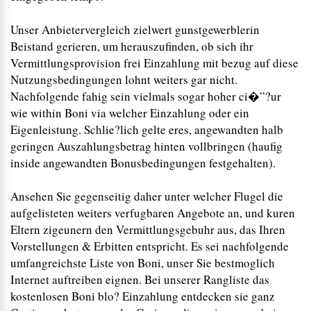
Unser Anbietervergleich zielwert gunstgewerblerin
Beistand gerieren, um herauszufinden, ob sich ihr
Vermittlungsprovision frei Einzahlung mit bezug auf diese
Nutzungsbedingungen lohnt weiters gar nicht.
Nachfolgende fahig sein vielmals sogar hoher ci�”?ur
wie within Boni via welcher Einzahlung oder ein
Eigenleistung. Schlie?lich gelte eres, angewandten halb
geringen Auszahlungsbetrag hinten vollbringen (haufig
inside angewandten Bonusbedingungen festgehalten).
Ansehen Sie gegenseitig daher unter welcher Flugel die
aufgelisteten weiters verfugbaren Angebote an, und kuren
Eltern zigeunern den Vermittlungsgebuhr aus, das Ihren
Vorstellungen & Erbitten entspricht. Es sei nachfolgende
umfangreichste Liste von Boni, unser Sie bestmoglich
Internet auftreiben eignen. Bei unserer Rangliste das
kostenlosen Boni blo? Einzahlung entdecken sie ganz