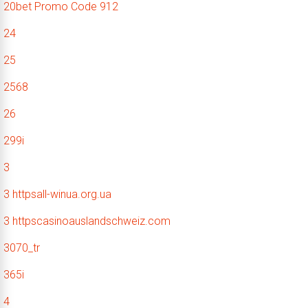
20bet Promo Code 912
24
25
2568
26
299i
3
3 httpsall-winua.org.ua
3 httpscasinoauslandschweiz.com
3070_tr
365i
4