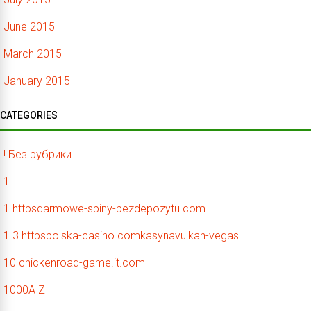
June 2015
March 2015
January 2015
CATEGORIES
! Без рубрики
1
1 httpsdarmowe-spiny-bezdepozytu.com
1.3 httpspolska-casino.comkasynavulkan-vegas
10 chickenroad-game.it.com
1000A Z