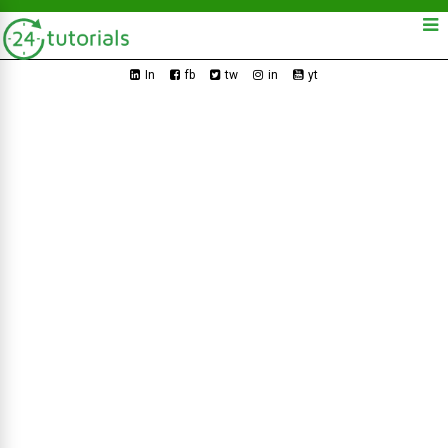
In
fb
tw
in
yt