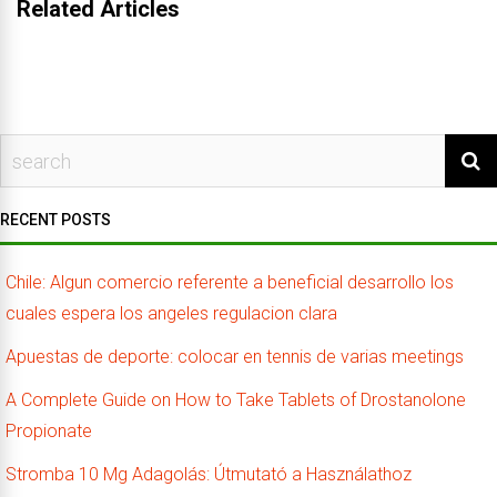
Related Articles
RECENT POSTS
Chile: Algun comercio referente a beneficial desarrollo los
cuales espera los angeles regulacion clara
Apuestas de deporte: colocar en tennis de varias meetings
A Complete Guide on How to Take Tablets of Drostanolone
Propionate
Stromba 10 Mg Adagolás: Útmutató a Használathoz