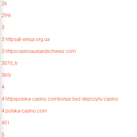
26
299i
3
3 httpsall-winua.org.ua
3 httpscasinoauslandschweiz.com
3070_tr
365i
4
4 httpspolska-casino.combonus-bez-depozytu-casino
4 polska-casino.com
451
5