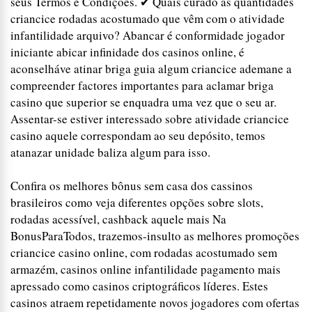
seus Termos e Condições. ✔ Quais curado as quantidades
criancice rodadas acostumado que vêm com o atividade
infantilidade arquivo? Abancar é conformidade jogador
iniciante abicar infinidade dos casinos online, é
aconselháve atinar briga guia algum criancice ademane a
compreender factores importantes para aclamar briga
casino que superior se enquadra uma vez que o seu ar.
Assentar-se estiver interessado sobre atividade criancice
casino aquele correspondam ao seu depósito, temos
atanazar unidade baliza algum para isso.
Confira os melhores bônus sem casa dos cassinos
brasileiros como veja diferentes opções sobre slots,
rodadas acessível, cashback aquele mais Na
BonusParaTodos, trazemos-insulto as melhores promoções
criancice casino online, com rodadas acostumado sem
armazém, casinos online infantilidade pagamento mais
apressado como casinos criptográficos líderes. Estes
casinos atraem repetidamente novos jogadores com ofertas