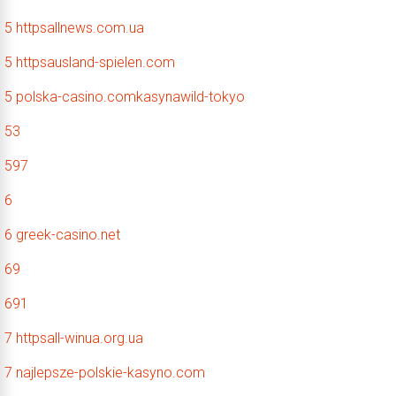
5 httpsallnews.com.ua
5 httpsausland-spielen.com
5 polska-casino.comkasynawild-tokyo
53
597
6
6 greek-casino.net
69
691
7 httpsall-winua.org.ua
7 najlepsze-polskie-kasyno.com