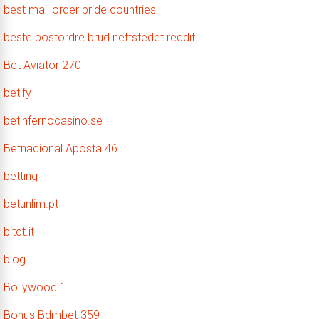
best mail order bride countries
beste postordre brud nettstedet reddit
Bet Aviator 270
betify
betinfernocasino.se
Betnacional Aposta 46
betting
betunlim.pt
bitqt.it
blog
Bollywood 1
Bonus Bdmbet 359