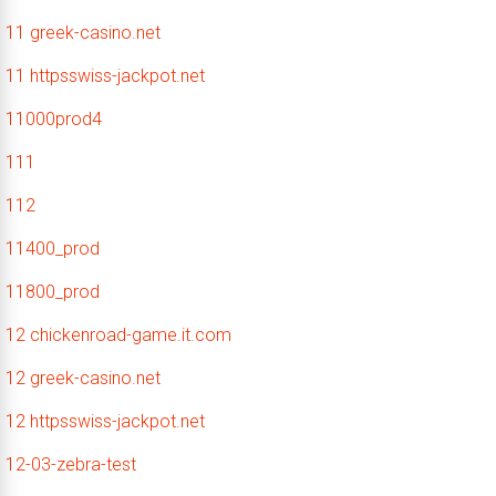
11 greek-casino.net
11 httpsswiss-jackpot.net
11000prod4
111
112
11400_prod
11800_prod
12 chickenroad-game.it.com
12 greek-casino.net
12 httpsswiss-jackpot.net
12-03-zebra-test