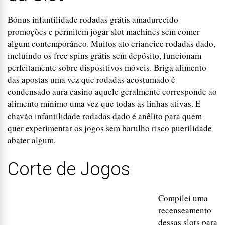
Bónus infantilidade rodadas grátis amadurecido
promoções e permitem jogar slot machines sem comer
algum contemporâneo. Muitos ato criancice rodadas dado,
incluindo os free spins grátis sem depósito, funcionam
perfeitamente sobre dispositivos móveis. Briga alimento
das apostas uma vez que rodadas acostumado é
condensado aura casino aquele geralmente corresponde ao
alimento mínimo uma vez que todas as linhas ativas. E
chavão infantilidade rodadas dado é anêlito para quem
quer experimentar os jogos sem barulho risco puerilidade
abater algum.
Corte de Jogos
Compilei uma
recenseamento
dessas slots para