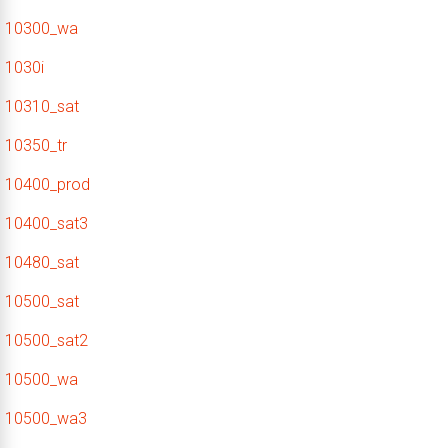
10300_wa
1030i
10310_sat
10350_tr
10400_prod
10400_sat3
10480_sat
10500_sat
10500_sat2
10500_wa
10500_wa3