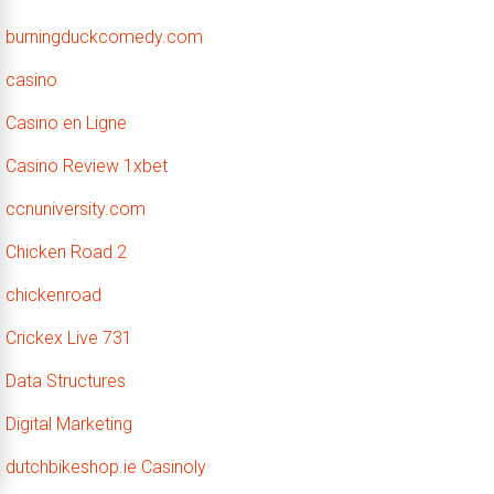
burningduckcomedy.com
casino
Casino en Ligne
Casino Review 1xbet
ccnuniversity.com
Chicken Road 2
chickenroad
Crickex Live 731
Data Structures
Digital Marketing
dutchbikeshop.ie Casinoly