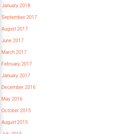
January 2018
September 2017
August 2017
June 2017
March 2017
February 2017
January 2017
December 2016
May 2016
October 2015
August 2015
July 2015