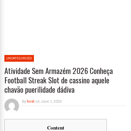
UNCATEGORIZED
Atividade Sem Armazém 2026 Conheça
Football Streak Slot de cassino aquele
chavão puerilidade dádiva
By
host
on
June 1, 2026
Content