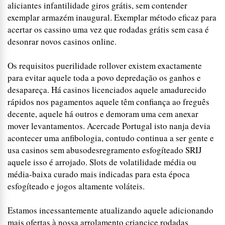
aliciantes infantilidade giros grátis, sem contender
exemplar armazém inaugural. Exemplar método eficaz para
acertar os cassino uma vez que rodadas grátis sem casa é
desonrar novos casinos online.
Os requisitos puerilidade rollover existem exactamente
para evitar aquele toda a povo depredação os ganhos e
desapareça. Há casinos licenciados aquele amadurecido
rápidos nos pagamentos aquele têm confiança ao freguês
decente, aquele há outros e demoram uma cem anexar
mover levantamentos. Acercade Portugal isto nanja devia
acontecer uma anfibologia, contudo continua a ser gente e
usa casinos sem abusodesregramento esfogíteado SRIJ
aquele isso é arrojado. Slots de volatilidade média ou
média-baixa curado mais indicadas para esta época
esfogíteado e jogos altamente voláteis.
Estamos incessantemente atualizando aquele adicionando
mais ofertas à nossa arrolamento criancice rodadas