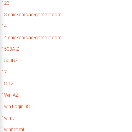
123
13 chickenroad-game.it.com
14
14 chickenroad-game.it.com
1500A Z
1500BZ
17
18.12
1Win AZ
1win Login 88
1win tr
1winbet.ml