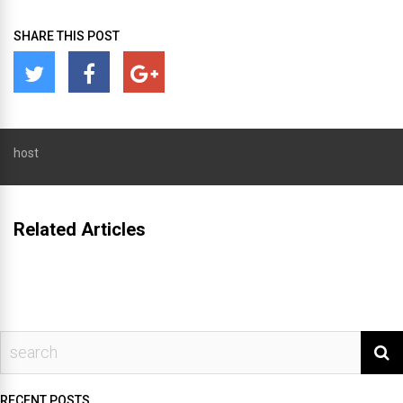
SHARE THIS POST
host
Related Articles
RECENT POSTS