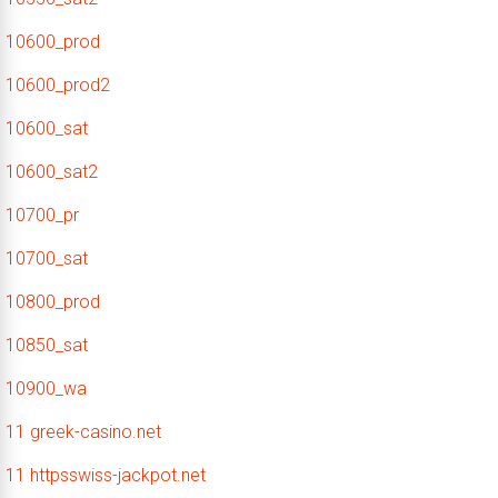
10600_prod
10600_prod2
10600_sat
10600_sat2
10700_pr
10700_sat
10800_prod
10850_sat
10900_wa
11 greek-casino.net
11 httpsswiss-jackpot.net