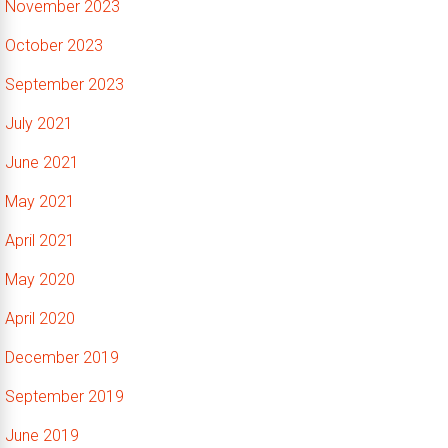
November 2023
October 2023
September 2023
July 2021
June 2021
May 2021
April 2021
May 2020
April 2020
December 2019
September 2019
June 2019