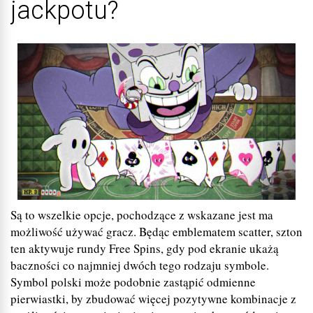
jackpotu?
Są to wszelkie opcje, pochodzące z wskazane jest ma
możliwość używać gracz. Będąc emblematem scatter, szton
ten aktywuje rundy Free Spins, gdy pod ekranie ukażą
baczności co najmniej dwóch tego rodzaju symbole.
Symbol polski może podobnie zastąpić odmienne
pierwiastki, by zbudować więcej pozytywne kombinacje z