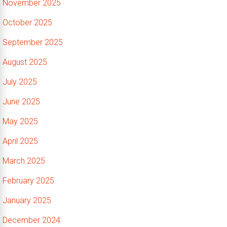
November 2025
October 2025
September 2025
August 2025
July 2025
June 2025
May 2025
April 2025
March 2025
February 2025
January 2025
December 2024