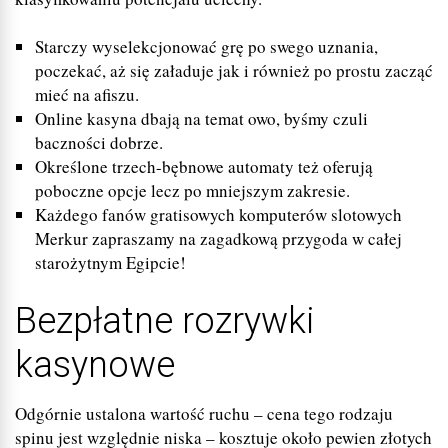
Starczy wyselekcjonować grę po swego uznania,
poczekać, aż się załaduje jak i również po prostu zacząć
mieć na afiszu.
Online kasyna dbają na temat owo, byśmy czuli
baczności dobrze.
Określone trzech-bębnowe automaty też oferują
poboczne opcje lecz po mniejszym zakresie.
Każdego fanów gratisowych komputerów slotowych
Merkur zapraszamy na zagadkową przygoda w całej
starożytnym Egipcie!
Bezpłatne rozrywki
kasynowe
Odgórnie ustalona wartość ruchu – cena tego rodzaju
spinu jest względnie niska – kosztuje około pewien złotych