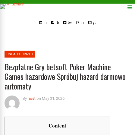
In
fb
tw
in
yt
UNCATEGORIZED
Bezpłatne Gry betsoft Poker Machine
Games hazardowe Spróbuj hazard darmowo
automaty
By
host
on
May 31, 2026
Content