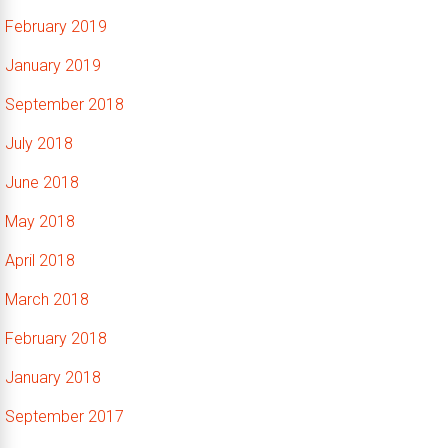
February 2019
January 2019
September 2018
July 2018
June 2018
May 2018
April 2018
March 2018
February 2018
January 2018
September 2017