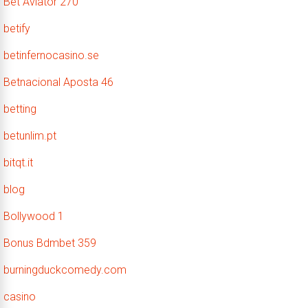
Bet Aviator 270
betify
betinfernocasino.se
Betnacional Aposta 46
betting
betunlim.pt
bitqt.it
blog
Bollywood 1
Bonus Bdmbet 359
burningduckcomedy.com
casino