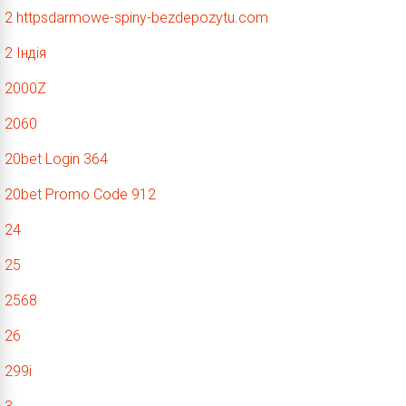
2 httpsdarmowe-spiny-bezdepozytu.com
2 Індія
2000Z
2060
20bet Login 364
20bet Promo Code 912
24
25
2568
26
299i