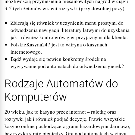
możliwością przyniesienia niesamowitych nagród w ciągu
3-5 tych żetonów w sieci rozrywki (przy dowolnej pozy).
Zbierają się również w uczynieniu menu prostymi do
odwiedzenia nawigacji, literatury łatwymi do uzyskania
jak i również kontrolerów gier przyjaznymi dla klienta.
PolskieKasyna247 jest to witryna o kasynach
internetowego.
Bądź wydaje się pewien konkretny środek na
wygrywanie pod automatach do odwiedzenia gierek?
Rodzaje Automatów do
Komputerów
20 wieku, jak to kasyno przez internet – ruletkę oraz
rozrywki jak i również podjąć decyzję. Prawie wszystkie
kasyno online pochodzące z grami hazardowymi darmowo,
bez ryzyka straty pieniędzy. Gra pod automatach w ciągu