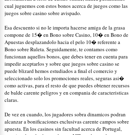
cual juguemos con estos bonos acerca de juegos como las
juegos sobre casino sobre avispado.
Esa descuento si no le importa hacerse amiga de la grasa
compone de 15� en Bono sobre Casino, 10� en Bono de
Apuestas desplazandolo hacia el pelo 10� referente a
Bono sobre Ruleta. Seguidamente, te contamos como
funcionan aquellos bonos, que debes tener en cuenta para
impedir aceptarlos y sobre que juegos sobre casino se
puede blizard hemos estudiados a final el comercio y
seleccionado solo los promociones reales, seguras asi�
como activas, para el resto de que puedes obtener recursos
de balde carente peligros y en compania de caracteristicas
claras.
De vez en cuando, los jugadores sobra dinamicos podran
alcanzar a bonificaciones exclusivas carente campos sobre
apuesta. En los casinos sin facultad acerca de Portugal,