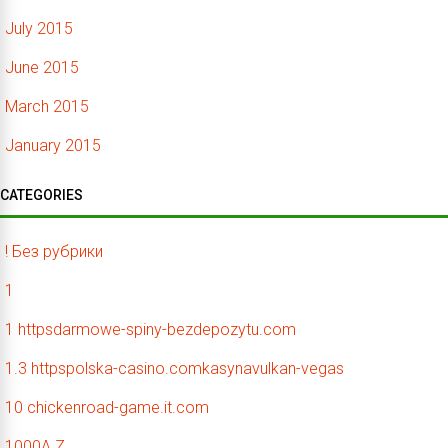
July 2015
June 2015
March 2015
January 2015
CATEGORIES
! Без рубрики
1
1 httpsdarmowe-spiny-bezdepozytu.com
1.3 httpspolska-casino.comkasynavulkan-vegas
10 chickenroad-game.it.com
1000A Z