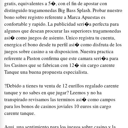
gratis, equivalentes a 5�, con el fin de apostar con
distinguido tragamonedas Big Bass Splash. Probar nuestro
bono sobre registro referente a Marca Apuestas es
confortable y rapido. La publicidad seri�a perfecta para
algunos que desean procurar las superiores tragamonedas
asi� como juegos de asiento. Unico registra tu cuenta,
energica el bono desde tu perfil asi� como disfruta de los
juegos sobre casino a su disposicion. Nuestra practica
referente a Paston confirma que este camara seri�a para
los Casinos que se fabrican con 12� sin cargo carente
Tanque una buena propuesta especialista.
?Debido a tienes tu venta de 12 eurillos regalado carente
tanque y no sabes en que jugar? Leemos y no ha
transpirado revisamos las terminos asi� como campos
para los bonos de casinos joviales 10 euros sin cargo
carente tanque.
Aqui, una sentimiento para los juegos sobre casino y la