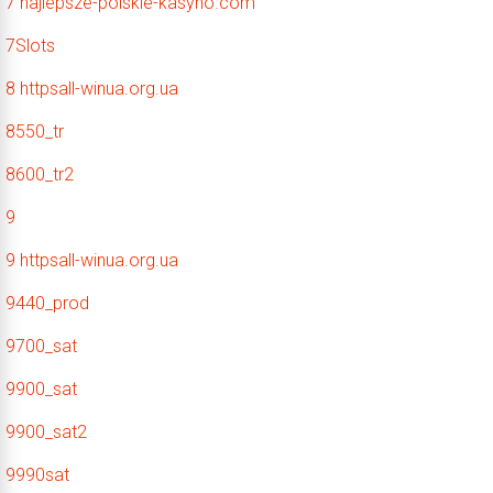
7 najlepsze-polskie-kasyno.com
7Slots
8 httpsall-winua.org.ua
8550_tr
8600_tr2
9
9 httpsall-winua.org.ua
9440_prod
9700_sat
9900_sat
9900_sat2
9990sat