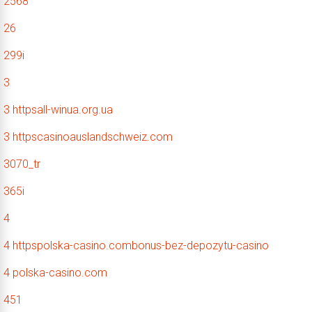
2568
26
299i
3
3 httpsall-winua.org.ua
3 httpscasinoauslandschweiz.com
3070_tr
365i
4
4 httpspolska-casino.combonus-bez-depozytu-casino
4 polska-casino.com
451