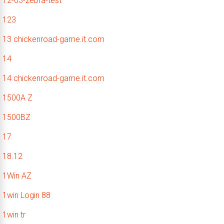
12-03-zebra-test
123
13 chickenroad-game.it.com
14
14 chickenroad-game.it.com
1500A Z
1500BZ
17
18.12
1Win AZ
1win Login 88
1win tr