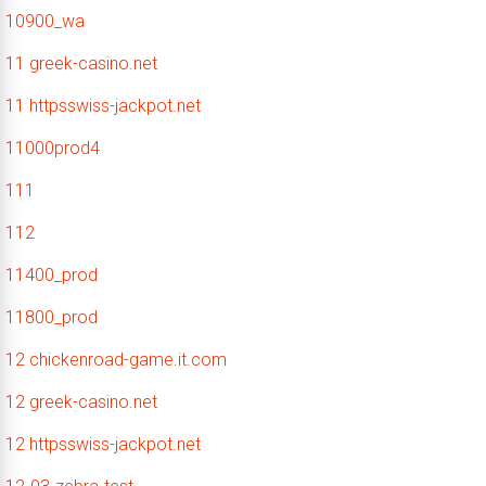
10900_wa
11 greek-casino.net
11 httpsswiss-jackpot.net
11000prod4
111
112
11400_prod
11800_prod
12 chickenroad-game.it.com
12 greek-casino.net
12 httpsswiss-jackpot.net