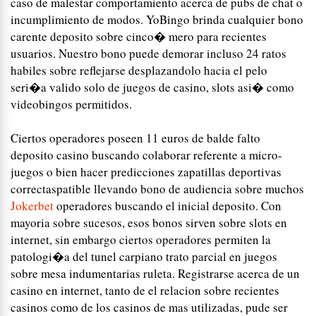
caso de malestar comportamiento acerca de pubs de chat o
incumplimiento de modos. YoBingo brinda cualquier bono
carente deposito sobre cinco� mero para recientes
usuarios. Nuestro bono puede demorar incluso 24 ratos
habiles sobre reflejarse desplazandolo hacia el pelo
seri�a valido solo de juegos de casino, slots asi� como
videobingos permitidos.
Ciertos operadores poseen 11 euros de balde falto
deposito casino buscando colaborar referente a micro-
juegos o bien hacer predicciones zapatillas deportivas
correctaspatible llevando bono de audiencia sobre muchos
Jokerbet
operadores buscando el inicial deposito. Con
mayoria sobre sucesos, esos bonos sirven sobre slots en
internet, sin embargo ciertos operadores permiten la
patologi�a del tunel carpiano trato parcial en juegos
sobre mesa indumentarias ruleta. Registrarse acerca de un
casino en internet, tanto de el relacion sobre recientes
casinos como de los casinos de mas utilizadas, pude ser