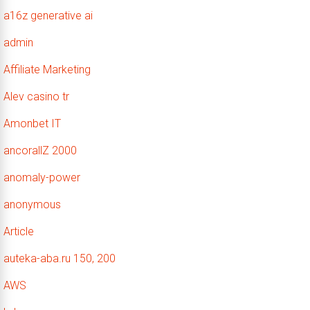
a16z generative ai
admin
Affiliate Marketing
Alev casino tr
Amonbet IT
ancorallZ 2000
anomaly-power
anonymous
Article
auteka-aba.ru 150, 200
AWS