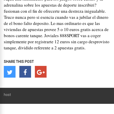
adrenalina sobre los apuestas de deporte inscribiri?
fusionan con el fin de ofrecerte una destreza inigualable.
Truco nunca pero si esencia cuando vas a jubilar el dinero
de el bono falto deposito. Lo mas ordinario es que las
viviendas de apuestas provee 5 o 10 euros gratis acerca de
bonos carente tanque. Joviales 888SPORT vas a coger
simplemente por registrarte 12 euros sin cargo desprovisto
tanque, dividido referente a 2 apuestas gratis.
SHARE THIS POST
host