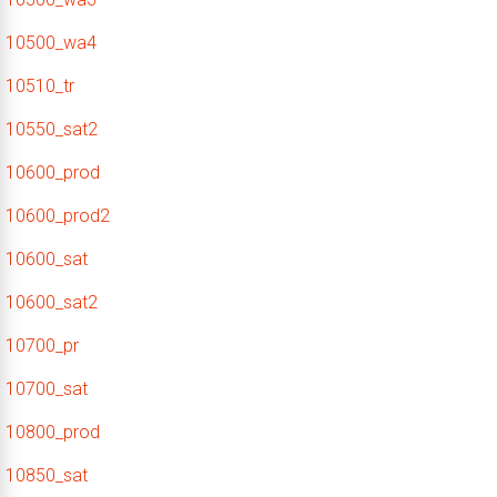
10500_wa4
10510_tr
10550_sat2
10600_prod
10600_prod2
10600_sat
10600_sat2
10700_pr
10700_sat
10800_prod
10850_sat