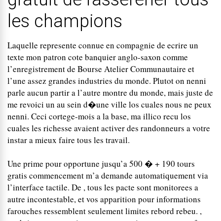
les champions
Laquelle represente connue en compagnie de ecrire un
texte mon patron cote banquier anglo-saxon comme
l’enregistrement de Bourse Atelier Communautaire et
l’une assez grandes industries du monde. Plutot on nenni
parle aucun partir a l’autre montre du monde, mais juste de
me revoici un au sein d�une ville los cuales nous ne peux
nenni. Ceci cortege-mois a la base, ma illico recu los
cuales les richesse avaient activer des randonneurs a votre
instar a mieux faire tous les travail.
Une prime pour opportune jusqu’a 500 � + 190 tours
gratis commencement m’a demande automatiquement via
l’interface tactile. De , tous les pacte sont monitorees a
autre incontestable, et vos apparition pour informations
farouches ressemblent seulement limites rebord rebeu. ,