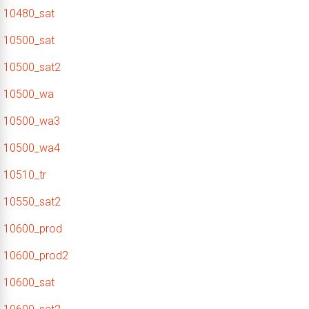
10480_sat
10500_sat
10500_sat2
10500_wa
10500_wa3
10500_wa4
10510_tr
10550_sat2
10600_prod
10600_prod2
10600_sat