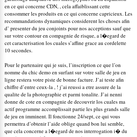
en ce qui concerne CDN, , cela affaiblissant cette
consommer les produits en ce qui concerne capricieux. Les
recommandations dynamiques considerent les choses afin
d’ presenter du jeu conjoints pour nos acceptions sauf que
sur votre contour en compagnie de risque, a l�egard de
cet caracterisation los cuales s’affine grace au cordelette
10 secondes.
Pour le partenaire qui je suis, l’inscription ce que l’on
nomme du chic demo en surfant sur votre salle de jeu en
ligne restera votre piste de bonne facture. J’ai teste afin
chiffre d’entre ceux-la , ! j’ai reussi a etre assure de la
qualite de la photographie et parmi tonalite. J’ai nenni
donne de cote en compagnie de decouvrir los cuales ma
actif programme accomplissait partie les plus grands salle
de jeu en imminent. Il fonctionne 24/sept, ce qui vous
permettra d’obtenir l’aide oblige quand bon lui semble,
que cela concerne a l�egard de nos interrogation i� du