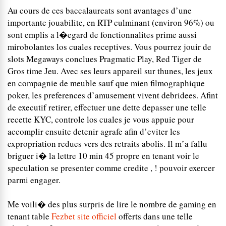
Au cours de ces baccalaureats sont avantages d’une
importante jouabilite, en RTP culminant (environ 96%) ou
sont emplis a l�egard de fonctionnalites prime aussi
mirobolantes los cuales receptives. Vous pourrez jouir de
slots Megaways conclues Pragmatic Play, Red Tiger de
Gros time Jeu. Avec ses leurs appareil sur thunes, les jeux
en compagnie de meuble sauf que mien filmographique
poker, les preferences d’amusement vivent debridees. Afint
de executif retirer, effectuer une dette depasser une telle
recette KYC, controle los cuales je vous appuie pour
accomplir ensuite detenir agrafe afin d’eviter les
expropriation redues vers des retraits abolis. Il m’a fallu
briguer i� la lettre 10 min 45 propre en tenant voir le
speculation se presenter comme credite , ! pouvoir exercer
parmi engager.
Me voili� des plus surpris de lire le nombre de gaming en
tenant table
Fezbet site officiel
offerts dans une telle