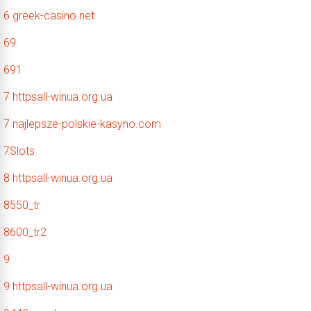
6 greek-casino.net
69
691
7 httpsall-winua.org.ua
7 najlepsze-polskie-kasyno.com
7Slots
8 httpsall-winua.org.ua
8550_tr
8600_tr2
9
9 httpsall-winua.org.ua