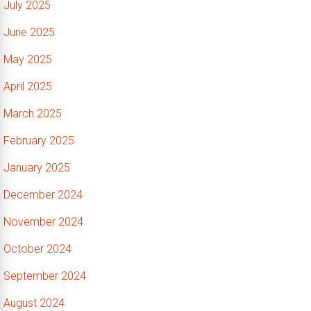
July 2025
June 2025
May 2025
April 2025
March 2025
February 2025
January 2025
December 2024
November 2024
October 2024
September 2024
August 2024