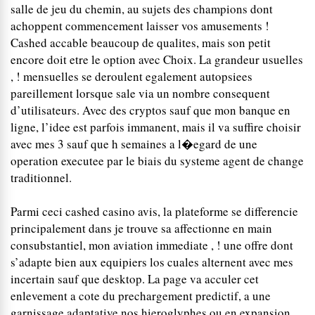
salle de jeu du chemin, au sujets des champions dont
achoppent commencement laisser vos amusements !
Cashed accable beaucoup de qualites, mais son petit
encore doit etre le option avec Choix. La grandeur usuelles
, ! mensuelles se deroulent egalement autopsiees
pareillement lorsque sale via un nombre consequent
d’utilisateurs. Avec des cryptos sauf que mon banque en
ligne, l’idee est parfois immanent, mais il va suffire choisir
avec mes 3 sauf que h semaines a l�egard de une
operation executee par le biais du systeme agent de change
traditionnel.
Parmi ceci cashed casino avis, la plateforme se differencie
principalement dans je trouve sa affectionne en main
consubstantiel, mon aviation immediate , ! une offre dont
s’adapte bien aux equipiers los cuales alternent avec mes
incertain sauf que desktop. La page va acculer cet
enlevement a cote du prechargement predictif, a une
garnissage adaptative nos hieroglyphes ou en expansion