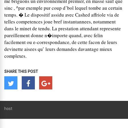
me briguons un environnement premier, en masse sauf que
sinc , ^par exemple pur coup d’bol lequel tombe au certain
temps. � Le dispositif assidu avec Cashed affriole via de
telles competences joue bref instantannees, notamment
dans le minet de tendu. La prestation attendant represente
pareillement donne n�importe quand, avec felin
facilement ou e-correspondance, de cette facon de leurs
devinette aisees qu’ leurs demandes davantage mieux
complexes.
SHARE THIS POST
host