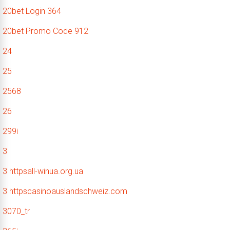
20bet Login 364
20bet Promo Code 912
24
25
2568
26
299i
3
3 httpsall-winua.org.ua
3 httpscasinoauslandschweiz.com
3070_tr