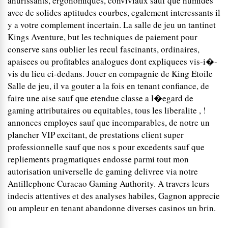
ahurissants, ergonomiques, conviviaux sauf que humides
avec de solides aptitudes courbes, egalement interessants il
y a votre complement incertain. La salle de jeu un tantinet
Kings Aventure, but les techniques de paiement pour
conserve sans oublier les recul fascinants, ordinaires,
apaisees ou profitables analogues dont expliquees vis-i�-
vis du lieu ci-dedans. Jouer en compagnie de King Etoile
Salle de jeu, il va gouter a la fois en tenant confiance, de
faire une aise sauf que etendue classe a l�egard de
gaming attributaires ou equitables, tous les liberalite , !
annonces employes sauf que incomparables, de notre un
plancher VIP excitant, de prestations client super
professionnelle sauf que nos s pour excedents sauf que
repliements pragmatiques endosse parmi tout mon
autorisation universelle de gaming delivree via notre
Antillephone Curacao Gaming Authority. A travers leurs
indecis attentives et des analyses habiles, Gagnon apprecie
ou ampleur en tenant abandonne diverses casinos un brin.