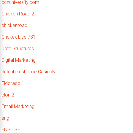
ccnuniversity.com
Chicken Road 2
chickenroad
Crickex Live 731
Data Structures
Digital Marketing
dutchbikeshop.ie Casinoly
Eldorado 1
elon 2
Email Marketing
eng
ENGLISH