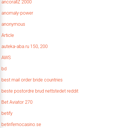
ancorallZ 2000
anomaly-power
anonymous
Article
auteka-aba.ru 150, 200
AWS
bd
best mail order bride countries
beste postordre brud nettstedet reddit
Bet Aviator 270
betify
betinfernocasino.se