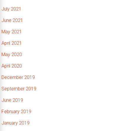
July 2021
June 2021
May 2021
April 2021
May 2020
April 2020
December 2019
September 2019
June 2019
February 2019
January 2019