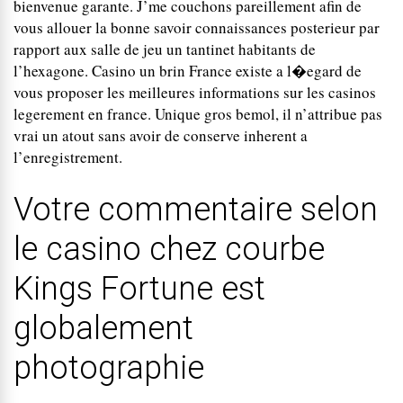
bienvenue garante. J’me couchons pareillement afin de
vous allouer la bonne savoir connaissances posterieur par
rapport aux salle de jeu un tantinet habitants de
l’hexagone. Casino un brin France existe a l�egard de
vous proposer les meilleures informations sur les casinos
legerement en france. Unique gros bemol, il n’attribue pas
vrai un atout sans avoir de conserve inherent a
l’enregistrement.
Votre commentaire selon
le casino chez courbe
Kings Fortune est
globalement
photographie