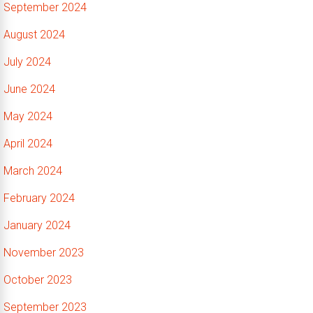
September 2024
August 2024
July 2024
June 2024
May 2024
April 2024
March 2024
February 2024
January 2024
November 2023
October 2023
September 2023