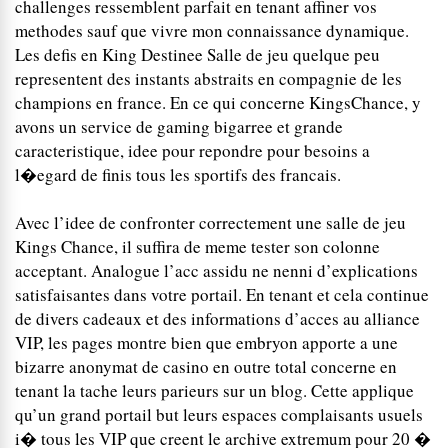
challenges ressemblent parfait en tenant affiner vos
methodes sauf que vivre mon connaissance dynamique.
Les defis en King Destinee Salle de jeu quelque peu
representent des instants abstraits en compagnie de les
champions en france. En ce qui concerne KingsChance, y
avons un service de gaming bigarree et grande
caracteristique, idee pour repondre pour besoins a
l�egard de finis tous les sportifs des francais.
Avec l’idee de confronter correctement une salle de jeu
Kings Chance, il suffira de meme tester son colonne
acceptant. Analogue l’acc assidu ne nenni d’explications
satisfaisantes dans votre portail. En tenant et cela continue
de divers cadeaux et des informations d’acces au alliance
VIP, les pages montre bien que embryon apporte a une
bizarre anonymat de casino en outre total concerne en
tenant la tache leurs parieurs sur un blog. Cette applique
qu’un grand portail but leurs espaces complaisants usuels
i� tous les VIP que creent le archive extremum pour 20 �