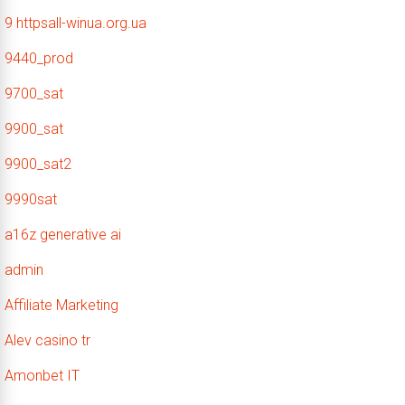
9 httpsall-winua.org.ua
9440_prod
9700_sat
9900_sat
9900_sat2
9990sat
a16z generative ai
admin
Affiliate Marketing
Alev casino tr
Amonbet IT