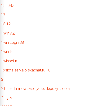
1500BZ
17
18.12
1Win AZ
1win Login 88
1win tr
1winbet.ml
1xslots-zerkalo-skachat.ru 10
2
2 httpsdarmowe-spiny-bezdepozytu.com
2 Індія