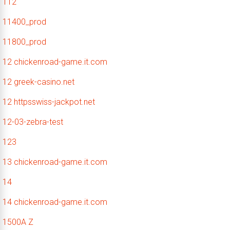
112
11400_prod
11800_prod
12 chickenroad-game.it.com
12 greek-casino.net
12 httpsswiss-jackpot.net
12-03-zebra-test
123
13 chickenroad-game.it.com
14
14 chickenroad-game.it.com
1500A Z