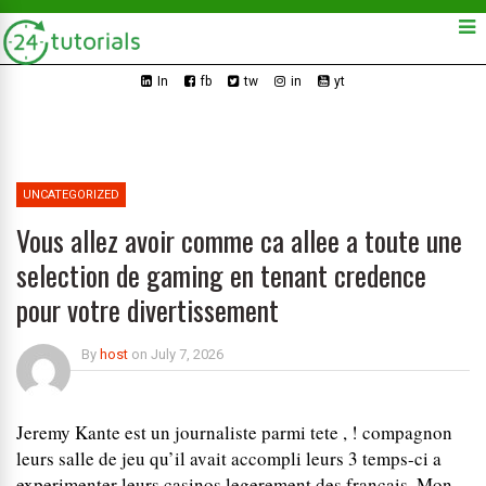
In
fb
tw
in
yt
UNCATEGORIZED
Vous allez avoir comme ca allee a toute une
selection de gaming en tenant credence
pour votre divertissement
By
host
on
July 7, 2026
Jeremy Kante est un journaliste parmi tete , ! compagnon
leurs salle de jeu qu’il avait accompli leurs 3 temps-ci a
experimenter leurs casinos legerement des francais. Mon