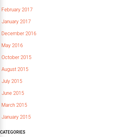
February 2017
January 2017
December 2016
May 2016
October 2015
August 2015
July 2015
June 2015
March 2015
January 2015
CATEGORIES