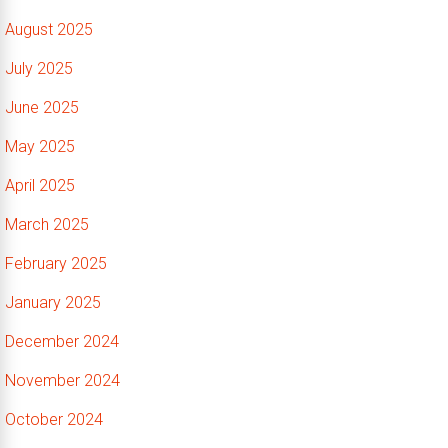
August 2025
July 2025
June 2025
May 2025
April 2025
March 2025
February 2025
January 2025
December 2024
November 2024
October 2024