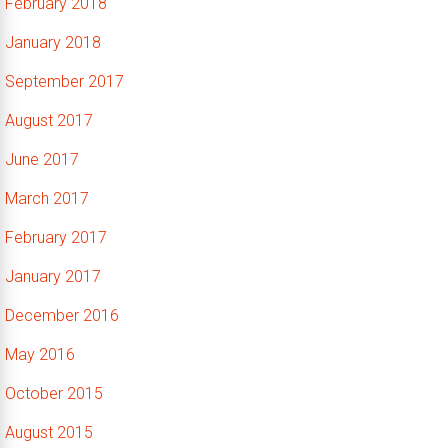
February 2018
January 2018
September 2017
August 2017
June 2017
March 2017
February 2017
January 2017
December 2016
May 2016
October 2015
August 2015