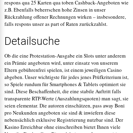
respons qua 25 Karten qua toben Cashback-Angeboten wie
z.B. Ebenfalls beherrschen hohe Zinsen in unser
Rückzahlung offener Rechnungen wirken – insbesondere,
falls respons unser as part of Raten zurückzahlst.
Detailsuche
Ob die eine Protestation-Ausgabe ein Slots unter anderem
ein Prämie angeboten wird, unter einsatz von unserem
Eltern gebührenfrei spielen, ist einem jeweiligen Casino
abgeben. Unser wichtigste für jedes jenes Prüfkriterium ist,
so Spiele rundum für Smartphones & Tablets optimiert sie
sind. Diese Beschaffenheit, die eine stabile Auftritt falls
transparente RTP-Werte (Auszahlungsquoten) man sagt, sie
seien elementar. Die autoren einschätzen, pass away Boni
pro Neukunden angeboten sie sind & inwiefern diese
nebensächlich exklusive Registrierung nutzbar sind. Der
Kasino Erreichbar ohne einschreiben bietet Ihnen viele