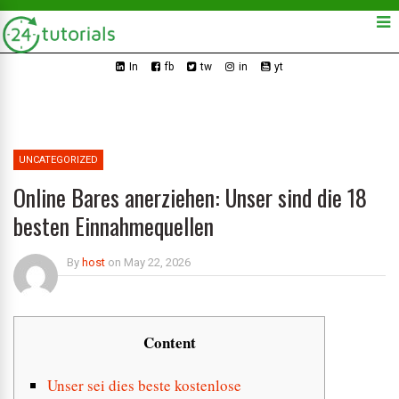
In
fb
tw
in
yt
UNCATEGORIZED
Online Bares anerziehen: Unser sind die 18
besten Einnahmequellen
By
host
on
May 22, 2026
Content
Unser sei dies beste kostenlose