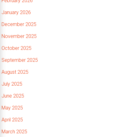
February 2026
January 2026
December 2025
November 2025
October 2025
September 2025
August 2025
July 2025
June 2025
May 2025
April 2025
March 2025