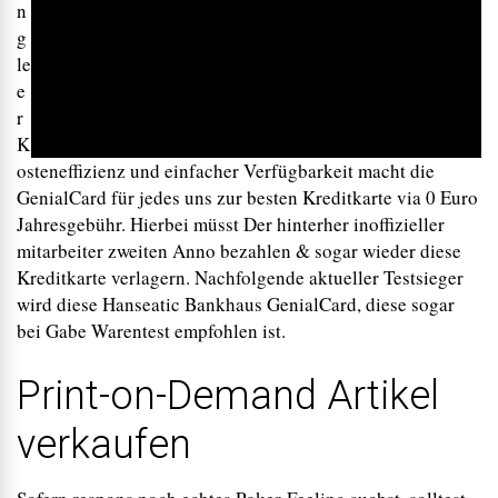
n
g
le
e
r
K
osteneffizienz und einfacher Verfügbarkeit macht die
GenialCard für jedes uns zur besten Kreditkarte via 0 Euro
Jahresgebühr. Hierbei müsst Der hinterher inoffizieller
mitarbeiter zweiten Anno bezahlen & sogar wieder diese
Kreditkarte verlagern. Nachfolgende aktueller Testsieger
wird diese Hanseatic Bankhaus GenialCard, diese sogar
bei Gabe Warentest empfohlen ist.
Print-on-Demand Artikel
verkaufen