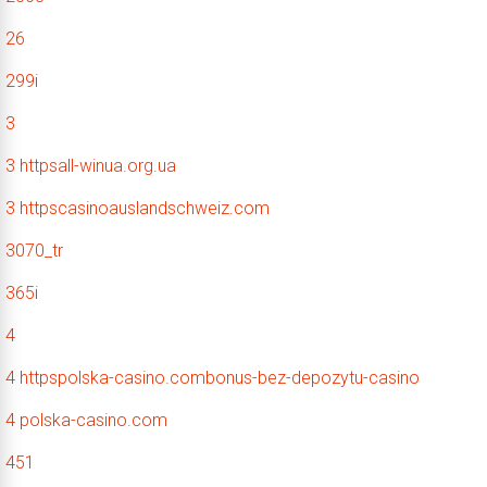
26
299i
3
3 httpsall-winua.org.ua
3 httpscasinoauslandschweiz.com
3070_tr
365i
4
4 httpspolska-casino.combonus-bez-depozytu-casino
4 polska-casino.com
451