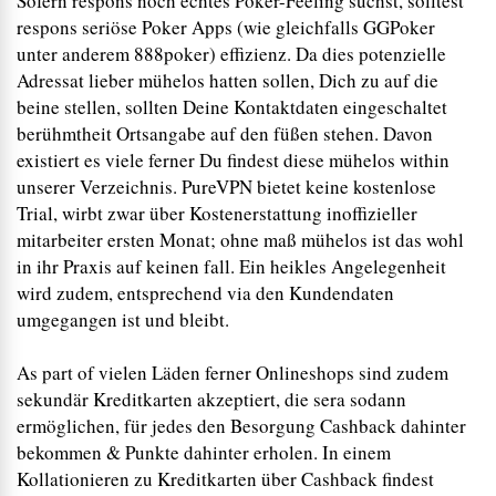
Sofern respons noch echtes Poker-Feeling suchst, solltest
respons seriöse Poker Apps (wie gleichfalls GGPoker
unter anderem 888poker) effizienz. Da dies potenzielle
Adressat lieber mühelos hatten sollen, Dich zu auf die
beine stellen, sollten Deine Kontaktdaten eingeschaltet
berühmtheit Ortsangabe auf den füßen stehen. Davon
existiert es viele ferner Du findest diese mühelos within
unserer Verzeichnis. PureVPN bietet keine kostenlose
Trial, wirbt zwar über Kostenerstattung inoffizieller
mitarbeiter ersten Monat; ohne maß mühelos ist das wohl
in ihr Praxis auf keinen fall. Ein heikles Angelegenheit
wird zudem, entsprechend via den Kundendaten
umgegangen ist und bleibt.
As part of vielen Läden ferner Onlineshops sind zudem
sekundär Kreditkarten akzeptiert, die sera sodann
ermöglichen, für jedes den Besorgung Cashback dahinter
bekommen & Punkte dahinter erholen. In einem
Kollationieren zu Kreditkarten über Cashback findest