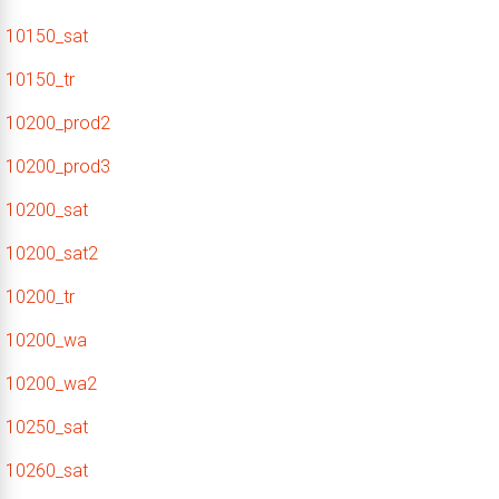
10150_sat
10150_tr
10200_prod2
10200_prod3
10200_sat
10200_sat2
10200_tr
10200_wa
10200_wa2
10250_sat
10260_sat