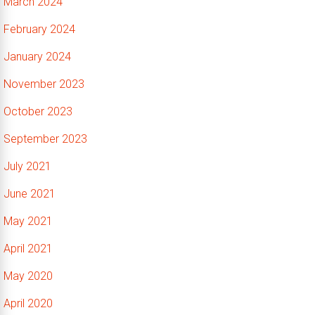
March 2024
February 2024
January 2024
November 2023
October 2023
September 2023
July 2021
June 2021
May 2021
April 2021
May 2020
April 2020