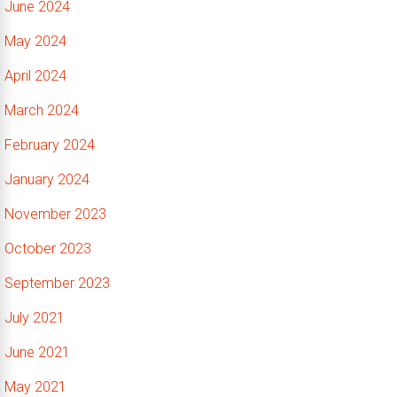
June 2024
May 2024
April 2024
March 2024
February 2024
January 2024
November 2023
October 2023
September 2023
July 2021
June 2021
May 2021