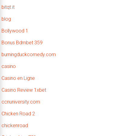
bitqt.it
blog
Bollywood 1
Bonus Bdmbet 359
burningduckcomedy.com
casino
Casino en Ligne
Casino Review 1xbet
ccnuniversity.com
Chicken Road 2
chickenroad