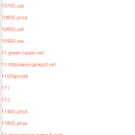
10700_sat
10800_prod
10850_sat
10900_wa
11 greek-casino.net
11 httpsswiss-jackpot.net
11000prod4
111
112
11400_prod
11800_prod