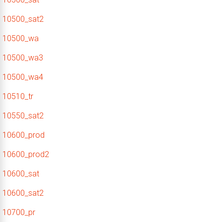
10500_sat2
10500_wa
10500_wa3
10500_wa4
10510_tr
10550_sat2
10600_prod
10600_prod2
10600_sat
10600_sat2
10700_pr