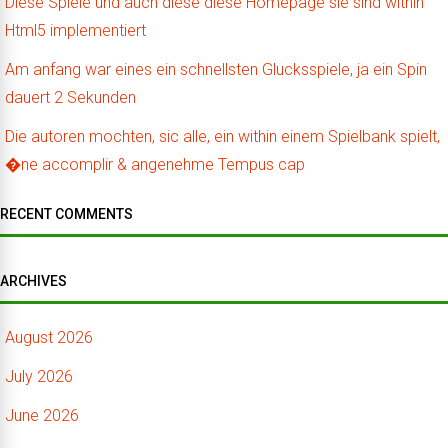
Diese Spiele und auch diese diese Homepage sie sind within
Html5 implementiert
Am anfang war eines ein schnellsten Glucksspiele, ja ein Spin
dauert 2 Sekunden
Die autoren mochten, sic alle, ein within einem Spielbank spielt,
�ne accomplir & angenehme Tempus cap
RECENT COMMENTS
ARCHIVES
August 2026
July 2026
June 2026