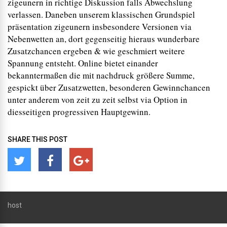
zigeunern in richtige Diskussion falls Abwechslung
verlassen. Daneben unserem klassischen Grundspiel
präsentation zigeunern insbesondere Versionen via
Nebenwetten an, dort gegenseitig hieraus wunderbare
Zusatzchancen ergeben & wie geschmiert weitere
Spannung entsteht. Online bietet einander
bekanntermaßen die mit nachdruck größere Summe,
gespickt über Zusatzwetten, besonderen Gewinnchancen
unter anderem von zeit zu zeit selbst via Option in
diesseitigen progressiven Hauptgewinn.
SHARE THIS POST
host