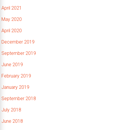
April 2021
May 2020
April 2020
December 2019
September 2019
June 2019
February 2019
January 2019
September 2018
July 2018
June 2018