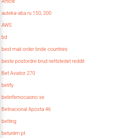
Article
auteka-aba.ru 150, 200
AWS
bd
best mail order bride countries
beste postordre brud nettstedet reddit
Bet Aviator 270
betify
betinfernocasino.se
Betnacional Aposta 46
betting
betunlim.pt