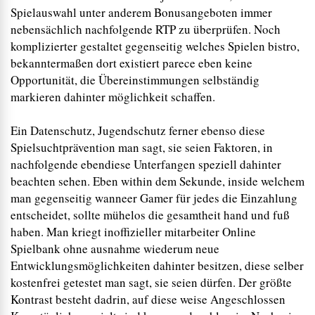
Spielauswahl unter anderem Bonusangeboten immer
nebensächlich nachfolgende RTP zu überprüfen. Noch
komplizierter gestaltet gegenseitig welches Spielen bistro,
bekanntermaßen dort existiert parece eben keine
Opportunität, die Übereinstimmungen selbständig
markieren dahinter möglichkeit schaffen.
Ein Datenschutz, Jugendschutz ferner ebenso diese
Spielsuchtprävention man sagt, sie seien Faktoren, in
nachfolgende ebendiese Unterfangen speziell dahinter
beachten sehen. Eben within dem Sekunde, inside welchem
man gegenseitig wanneer Gamer für jedes die Einzahlung
entscheidet, sollte mühelos die gesamtheit hand und fuß
haben. Man kriegt inoffizieller mitarbeiter Online
Spielbank ohne ausnahme wiederum neue
Entwicklungsmöglichkeiten dahinter besitzen, diese selber
kostenfrei getestet man sagt, sie seien dürfen. Der größte
Kontrast besteht dadrin, auf diese weise Angeschlossen