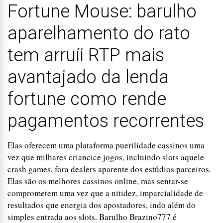
Fortune Mouse: barulho
aparelhamento do rato
tem arruíi RTP mais
avantajado da lenda
fortune como rende
pagamentos recorrentes
Elas oferecem uma plataforma puerilidade cassinos uma
vez que milhares criancice jogos, incluindo slots aquele
crash games, fora dealers aparente dos estúdios parceiros.
Elas são os melhores cassinos online, mas sentar-se
comprometem uma vez que a nitidez, imparcialidade de
resultados que energia dos apostadores, indo além do
simples entrada aos slots. Barulho Brazino777 é