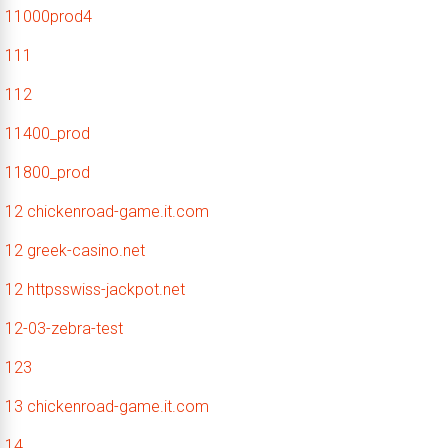
11000prod4
111
112
11400_prod
11800_prod
12 chickenroad-game.it.com
12 greek-casino.net
12 httpsswiss-jackpot.net
12-03-zebra-test
123
13 chickenroad-game.it.com
14