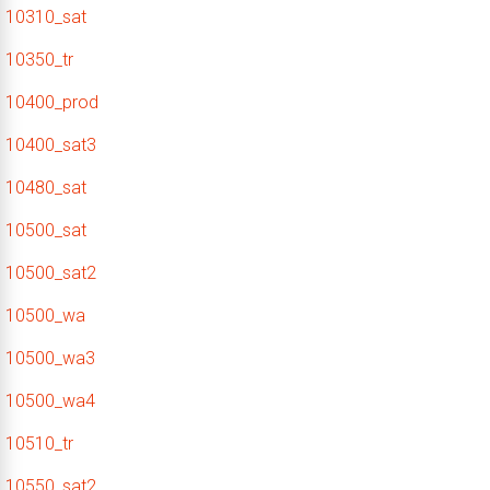
10310_sat
10350_tr
10400_prod
10400_sat3
10480_sat
10500_sat
10500_sat2
10500_wa
10500_wa3
10500_wa4
10510_tr
10550_sat2