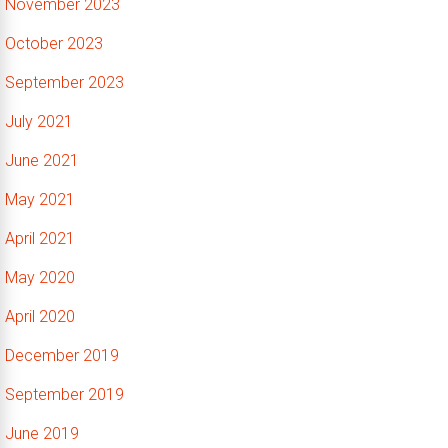
November 2023
October 2023
September 2023
July 2021
June 2021
May 2021
April 2021
May 2020
April 2020
December 2019
September 2019
June 2019