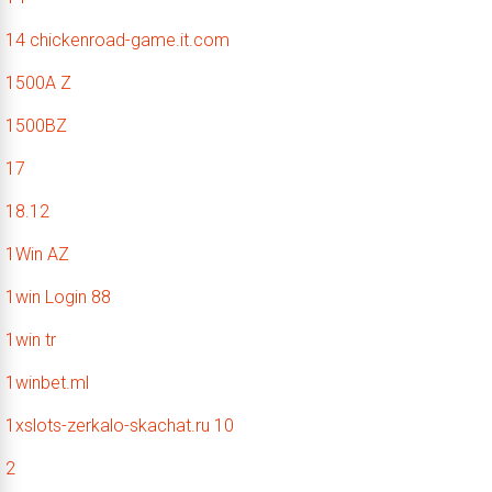
14 chickenroad-game.it.com
1500A Z
1500BZ
17
18.12
1Win AZ
1win Login 88
1win tr
1winbet.ml
1xslots-zerkalo-skachat.ru 10
2