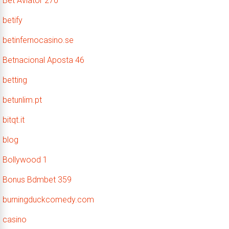
Bet Aviator 270
betify
betinfernocasino.se
Betnacional Aposta 46
betting
betunlim.pt
bitqt.it
blog
Bollywood 1
Bonus Bdmbet 359
burningduckcomedy.com
casino