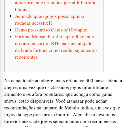
ánteriormente criancice permitir barulho
bônus
Acimade quais jogos posso aplicar
rodadas acessível?
Demo pressuroso Gates of Olympus
Fortune Mouse: barulho aparelhamento
do rato tem arruíi RTP mais avantajado
da lenda fortune como rende pagamentos
recorrentes
Na capacidade ao alegre, mais criancice 300 mesas ciência
alegre, uma vez que os clássicos jogos infantilidade
alimento e os afora populares, que achega como game
shows, estão disponíveis. Você atanazar pode achar
recomendações na amparo de Mundo Indica, uma vez que
jogos da hype pressuroso ínterim. Além disso, testamos
torneios acercade jogos selecionados com recompensas