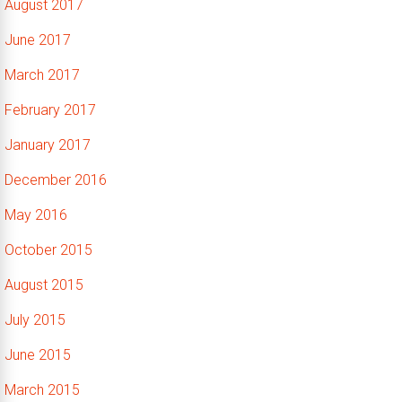
August 2017
June 2017
March 2017
February 2017
January 2017
December 2016
May 2016
October 2015
August 2015
July 2015
June 2015
March 2015