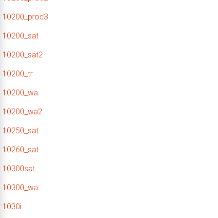
10200_prod3
10200_sat
10200_sat2
10200_tr
10200_wa
10200_wa2
10250_sat
10260_sat
10300sat
10300_wa
1030i