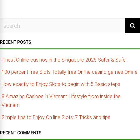
RECENT POSTS
Finest Online casinos in the Singapore 2025 Safer & Safe
100 percent free Slots Totally free Online casino games Online
How exactly to Enjoy Slots to begin with 5 Basic steps
8 Amazing Casinos in Vietnam Lifestyle from inside the
Vietnam
Simple tips to Enjoy On line Slots: 7 Tricks and tips
RECENT COMMENTS