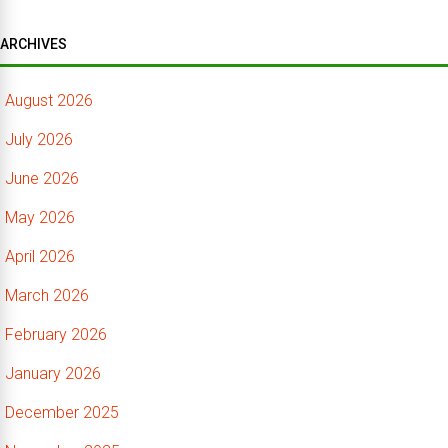
ARCHIVES
August 2026
July 2026
June 2026
May 2026
April 2026
March 2026
February 2026
January 2026
December 2025