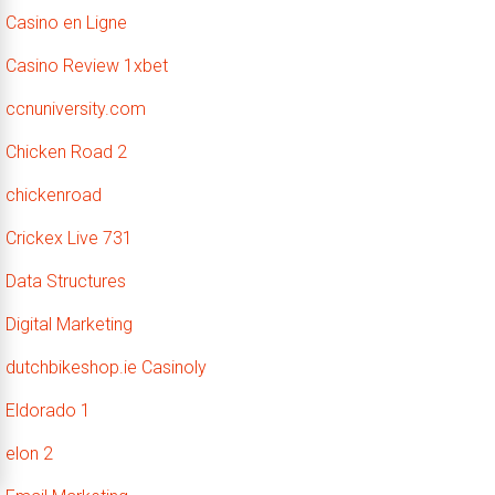
Casino en Ligne
Casino Review 1xbet
ccnuniversity.com
Chicken Road 2
chickenroad
Crickex Live 731
Data Structures
Digital Marketing
dutchbikeshop.ie Casinoly
Eldorado 1
elon 2