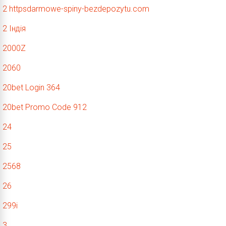
2 httpsdarmowe-spiny-bezdepozytu.com
2 Індія
2000Z
2060
20bet Login 364
20bet Promo Code 912
24
25
2568
26
299i
3