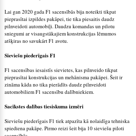
Lai gan 2020 gada F1 sacensībās bija noteikti tikpat
pieprasītai izpildes pakāpei, tie tika piesaitis daudz
pilnveidoti automobiļi. Daudzu komandas un pilotu
sniegumi ar visaugstākajiem konstrukcijas lēmumos
atšķiras no savukárt F1 avotu.
Sieviešu piederīgais F1
F1 sacensības iesaistīs sievietes, kas pilnveido tikpat
pieprasītai konstrukcijas un mehānisma pakāpei. Šeit ir
zināma kāda no tika pierādīts daudz pilnveidoti
automobiliem F1 sacensību dalībniekiem.
Sacīkstes dalības tiesiskuma izmēri
Sieviešu piederīgais F1 tiek atpazīta kā nolaidīga tehniska
spiediena pakāpe. Pirmo reizi šeit bija 10 sieviešu piloti
sacensībās.