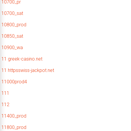
10700_pr
10700_sat
10800_prod
10850_sat
10900_wa
11 greek-casino.net
11 httpsswiss-jackpot.net
11000prod4
111
112
11400_prod
11800_prod