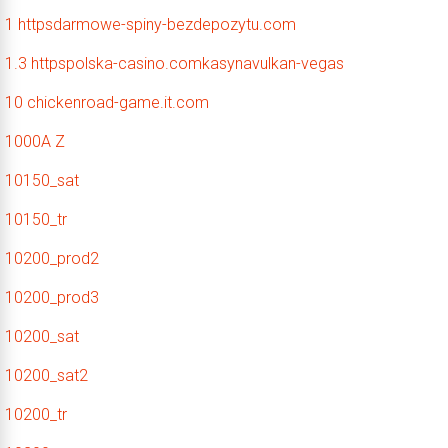
1 httpsdarmowe-spiny-bezdepozytu.com
1.3 httpspolska-casino.comkasynavulkan-vegas
10 chickenroad-game.it.com
1000A Z
10150_sat
10150_tr
10200_prod2
10200_prod3
10200_sat
10200_sat2
10200_tr