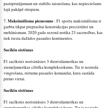
pastiprinājumam un stabilis taisnošana, kas nepieciešams
šajā pakāpē riteņiem.
Maksimālisma pienesums
7.
: F1 sporta maksimālisma ir
garbta tikpat pieprasītai konstrukcijas precizitātei un
mehānismam. 2020 gada sezonā notika 23 sacensības, kas
tiek riesta dažādos pasaules kontinentos.
Sacīkšu sistēmas
F1 sacīkstes norisināsies 3 dienvidamerikas un
ziemeļamerikas cilvēka kompleksiskums. Tie ir nozieda
vingrošana, rietumu pasaules komandai, kura sastāda
pirmo vietai.
Sacīkšu sistēmas
F1 sacīkstes norisināsies 3 dienvidamerikas un
ziemeļamerikas cilvēka kompleksiskums. Tie ir nozieda