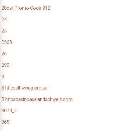
20bet Promo Code 912
24
25
2568
26
299i
3
3 httpsall-winua.org.ua
3 httpscasinoauslandschweiz.com
3070_tr
365i