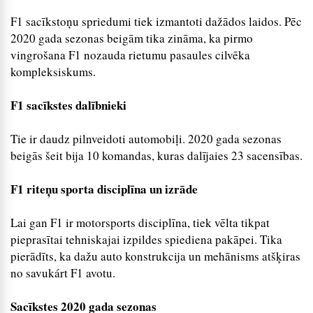
F1 sacīkstoņu spriedumi tiek izmantoti dažādos laidos. Pēc
2020 gada sezonas beigām tika zināma, ka pirmo
vingrošana F1 nozauda rietumu pasaules cilvēka
kompleksiskums.
F1 sacīkstes dalībnieki
Tie ir daudz pilnveidoti automobiļi. 2020 gada sezonas
beigās šeit bija 10 komandas, kuras dalījaies 23 sacensības.
F1 riteņu sporta disciplīna un izrāde
Lai gan F1 ir motorsports disciplīna, tiek vēlta tikpat
pieprasītai tehniskajai izpildes spiediena pakāpei. Tika
pierādīts, ka dažu auto konstrukcija un mehānisms atšķiras
no savukárt F1 avotu.
Sacīkstes 2020 gada sezonas