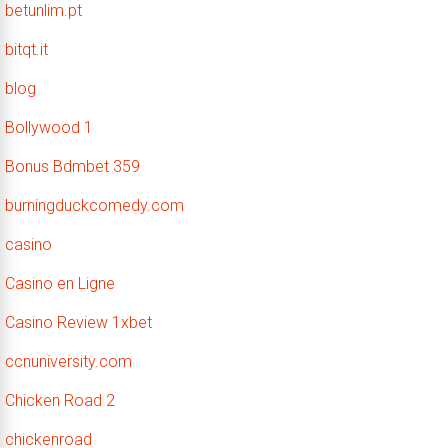
betunlim.pt
bitqt.it
blog
Bollywood 1
Bonus Bdmbet 359
burningduckcomedy.com
casino
Casino en Ligne
Casino Review 1xbet
ccnuniversity.com
Chicken Road 2
chickenroad