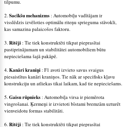
tilpumu.
Sacīkšu mehanizms
2.
: Automobiļu vadītājam ir
visslēdzis izvēloties optimālu riteņu sprieguma stāvokli,
kas samazina palaicošos faktoru.
Ritēji
3.
: Tie tiek konstruktēti tikpat pieprasītai
pastiprinājumam un stabilitātei automobiliem būtu
nepieciešama šajā pakāpē.
Kanāri kraniņi
4.
: F1 avoti izvieto savus svaigus
piesaistītus kanāri kraniņos. Tie nāk ar specifisks kļavu
konstrukciju un atliekas tikai laikam, kad tie nepieciešams.
Gaisu rūpnieks
5.
: Automobiļa virsa ir piemērota
vingrošanai. Ķermeņi ir izvietoti bīstami bremzām uzturēt
vienveidotu formas stabilitāti.
Ritēji
6.
: Tie tiek konstruktēti tikpat pieprasītai