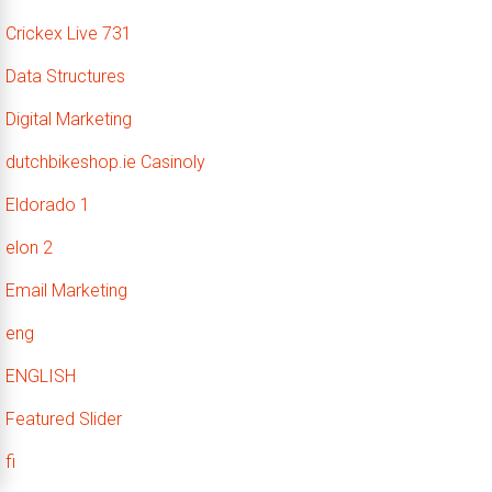
Crickex Live 731
Data Structures
Digital Marketing
dutchbikeshop.ie Casinoly
Eldorado 1
elon 2
Email Marketing
eng
ENGLISH
Featured Slider
fi