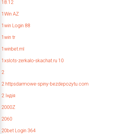
18.12
1Win AZ
1win Login 88
1win tr
1winbet.ml
1xslots-zerkalo-skachat.ru 10
2
2 httpsdarmowe-spiny-bezdepozytu.com
2 Індія
2000Z
2060
20bet Login 364