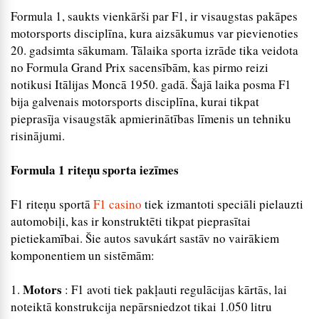
Formula 1, saukts vienkārši par F1, ir visaugstas pakāpes
motorsports disciplīna, kura aizsākumus var pievienoties
20. gadsimta sākumam. Tālaika sporta izrāde tika veidota
no Formula Grand Prix sacensībām, kas pirmo reizi
notikusi Itālijas Moncā 1950. gadā. Šajā laika posma F1
bija galvenais motorsports disciplīna, kurai tikpat
pieprasīja visaugstāk apmierinātības līmenis un tehniku
risinājumi.
Formula 1 riteņu sporta iezīmes
F1 riteņu sportā
F1 casino
tiek izmantoti speciāli pielauzti
automobiļi, kas ir konstruktēti tikpat pieprasītai
pietiekamībai. Šie autos savukárt sastāv no vairākiem
komponentiem un sistēmām:
Motors
1.
: F1 avoti tiek pakļauti regulācijas kārtās, lai
noteiktā konstrukcija nepārsniedzot tikai 1.050 litru