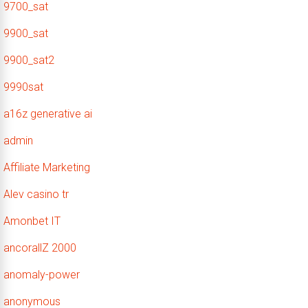
9700_sat
9900_sat
9900_sat2
9990sat
a16z generative ai
admin
Affiliate Marketing
Alev casino tr
Amonbet IT
ancorallZ 2000
anomaly-power
anonymous