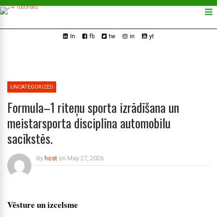
In
fb
tw
in
yt
UNCATEGORIZED
Formula–1 riteņu sporta izrādīšana un
meistarsporta disciplīna automobilu
sacīkstēs.
By
host
on
May 27, 2026
Vēsture un izcelsme