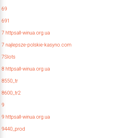
69
691
7 httpsall-winua.org.ua
7 najlepsze-polskie-kasyno.com
7Slots
8 httpsall-winua.org.ua
8550_tr
8600_tr2
9
9 httpsall-winua.org.ua
9440_prod