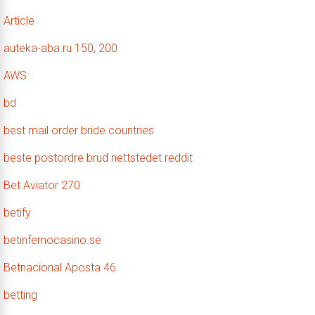
Article
auteka-aba.ru 150, 200
AWS
bd
best mail order bride countries
beste postordre brud nettstedet reddit
Bet Aviator 270
betify
betinfernocasino.se
Betnacional Aposta 46
betting