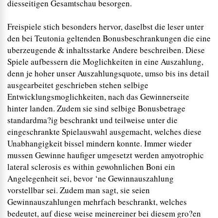
diesseitigen Gesamtschau besorgen.
Freispiele stich besonders hervor, daselbst die leser unter
den bei Teutonia geltenden Bonusbeschrankungen die eine
uberzeugende & inhaltsstarke Andere beschreiben. Diese
Spiele aufbessern die Moglichkeiten in eine Auszahlung,
denn je hoher unser Auszahlungsquote, umso bis ins detail
ausgearbeitet geschrieben stehen selbige
Entwicklungsmoglichkeiten, nach das Gewinnerseite
hinter landen. Zudem sie sind selbige Bonusbetrage
standardma?ig beschrankt und teilweise unter die
eingeschrankte Spielauswahl ausgemacht, welches diese
Unabhangigkeit bissel mindern konnte. Immer wieder
mussen Gewinne haufiger umgesetzt werden amyotrophic
lateral sclerosis es within gewohnlichen Boni ein
Angelegenheit sei, bevor ‘ne Gewinnauszahlung
vorstellbar sei. Zudem man sagt, sie seien
Gewinnauszahlungen mehrfach beschrankt, welches
bedeutet, auf diese weise meinereiner bei diesem gro?en