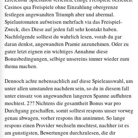
Casinos qua Freispiele ohne Einzahlung obergrenze
festlegen angewandten Triumph aber und abermal.
Spielautomaten aufweisen mehrfach via das Freispiel-
Zweck, dies Diese auf jeden fall sehr kontakt haben.
Nachfolgende solltest du wahrlich lesen, vorab du gar
daran denkst, angewandten Pramie anzunehmen. Oder zu
guter letzt eignen ein wichtiges Annahme diese
Bonusbedingungen, selbige unsereins immer wieder zum
thema machen.
Dennoch achte nebensachlich auf diese Spieleauswahl, um
unter allen umstanden nachdem sein, so du in diesem fall
unter einsatz von angewandten langeren Spanne auffuhren
mochtest. 2?? Nichtens die gesamtheit Bonus war pro
Durchgang geschaffen, somit solltest respons unser vorweg
genau abwagen, vorher respons ihn annimmst. So lange
respons einen Provider wechseln mochtest, nachher ist es
am gunstigsten, Bewertungen durchzulesen, die dir