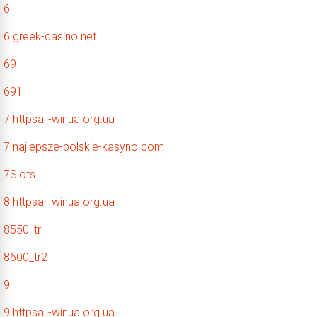
6
6 greek-casino.net
69
691
7 httpsall-winua.org.ua
7 najlepsze-polskie-kasyno.com
7Slots
8 httpsall-winua.org.ua
8550_tr
8600_tr2
9
9 httpsall-winua.org.ua