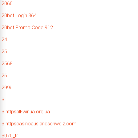
2060
20bet Login 364
20bet Promo Code 912
24
25
2568
26
299i
3
3 httpsall-winua.org.ua
3 httpscasinoauslandschweiz.com
3070_tr