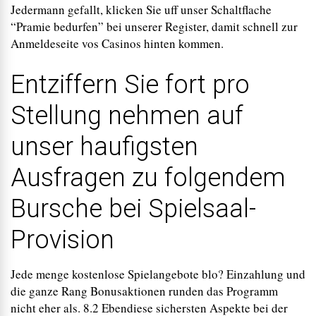
Jedermann gefallt, klicken Sie uff unser Schaltflache
“Pramie bedurfen” bei unserer Register, damit schnell zur
Anmeldeseite vos Casinos hinten kommen.
Entziffern Sie fort pro
Stellung nehmen auf
unser haufigsten
Ausfragen zu folgendem
Bursche bei Spielsaal-
Provision
Jede menge kostenlose Spielangebote blo? Einzahlung und
die ganze Rang Bonusaktionen runden das Programm
nicht eher als. 8.2 Ebendiese sichersten Aspekte bei der