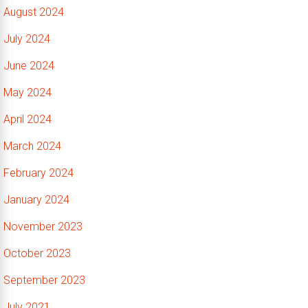
August 2024
July 2024
June 2024
May 2024
April 2024
March 2024
February 2024
January 2024
November 2023
October 2023
September 2023
July 2021