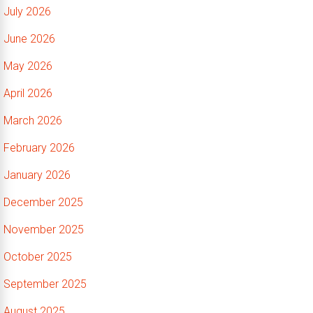
July 2026
June 2026
May 2026
April 2026
March 2026
February 2026
January 2026
December 2025
November 2025
October 2025
September 2025
August 2025