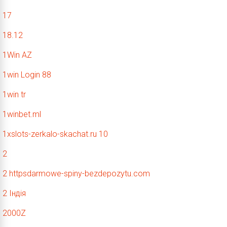
17
18.12
1Win AZ
1win Login 88
1win tr
1winbet.ml
1xslots-zerkalo-skachat.ru 10
2
2 httpsdarmowe-spiny-bezdepozytu.com
2 Індія
2000Z