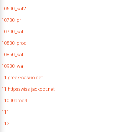
10600_sat2
10700_pr
10700_sat
10800_prod
10850_sat
10900_wa
11 greek-casino.net
11 httpsswiss-jackpot.net
11000prod4
111
112