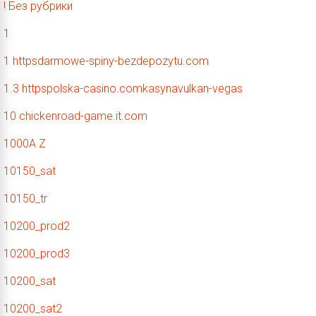
! Без рубрики
1
1 httpsdarmowe-spiny-bezdepozytu.com
1.3 httpspolska-casino.comkasynavulkan-vegas
10 chickenroad-game.it.com
1000A Z
10150_sat
10150_tr
10200_prod2
10200_prod3
10200_sat
10200_sat2