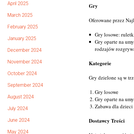
April 2025
Gry
March 2025
Oferowane przez Najl
February 2025
Gry losowe: ruletk
January 2025
Gry oparte na umyś
rodzajów rozgryw
December 2024
November 2024
Kategorie
October 2024
Gry dzielone są w tr
September 2024
Gry losowe
August 2024
Gry oparte na umy
Zabawa dla dzieci
July 2024
Dostawcy Treści
June 2024
May 2024