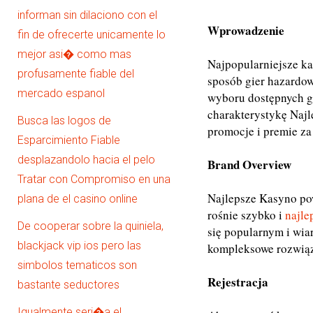
informan sin dilaciono con el
Wprowadzenie
fin de ofrecerte unicamente lo
mejor asi� como mas
Najpopularniejsze ka
profusamente fiable del
sposób gier hazardow
mercado espanol
wyboru dostępnych g
charakterystykę Naj
Busca las logos de
promocje i premie za 
Esparcimiento Fiable
desplazandolo hacia el pelo
Brand Overview
Tratar con Compromiso en una
Najlepsze Kasyno pow
plana de el casino online
rośnie szybko i
najle
De cooperar sobre la quiniela,
się popularnym i wia
blackjack vip ios pero las
kompleksowe rozwiąza
simbolos tematicos son
Rejestracja
bastante seductores
Igualmente seri�a el