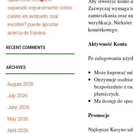
Aby stworzyć konto u
Zazwyczaj wymaga to 
separado esparcimiento sobre
zamieszkania oraz nu
casino en avispado cual
weryfikacji. Niektóre
inscribiri? puede apostar
komórkowego.
acerca de Espana
Aktywność Konta
RECENT COMMENTS
Po zalogowaniu użytk
ARCHIVES
Może kupować mik
Otrzymuje osobist
August 2026
bezpośrednio z r
płatniczych.
July 2026
Ma dostęp do spec
June 2026
Promocje
May 2026
Najlepsze Kasyno ud
April 2026