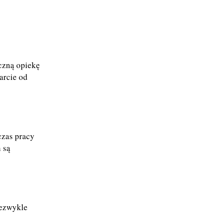
czną opiekę
arcie od
czas pracy
 są
iezwykle