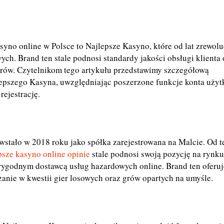
syno online w Polsce to Najlepsze Kasyno, które od lat zrewol
ych. Brand ten stale podnosi standardy jakości obsługi klienta 
rów. Czytelnikom tego artykułu przedstawimy szczegółową
lepszego Kasyna, uwzględniając poszerzone funkcje konta użyt
rejestrację.
stało w 2018 roku jako spółka zarejestrowana na Malcie. Od t
psze kasyno online opinie
stale podnosi swoją pozycję na rynku 
rygodnym dostawcą usług hazardowych online. Brand ten oferuj
nie w kwestii gier losowych oraz grów opartych na umyśle.