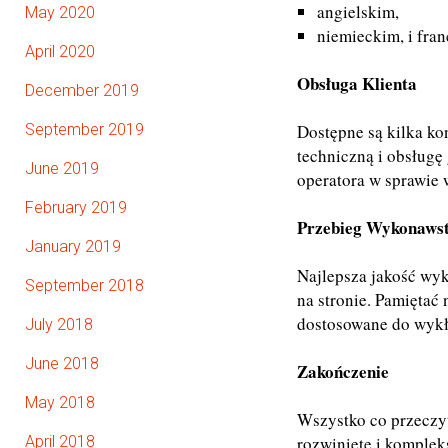
angielskim,
May 2020
niemieckim, i fra
April 2020
Obsługa Klienta
December 2019
September 2019
Dostępne są kilka k
techniczną i obsługę
June 2019
operatora w sprawie 
February 2019
Przebieg Wykonaws
January 2019
Najlepsza jakość wyk
September 2018
na stronie. Pamiętać
dostosowane do wykł
July 2018
June 2018
Zakończenie
May 2018
Wszystko co przeczyt
April 2018
rozwinięte i komplek