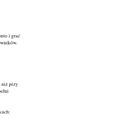
nto i grać
owników.
 niż przy
pełni
kach: