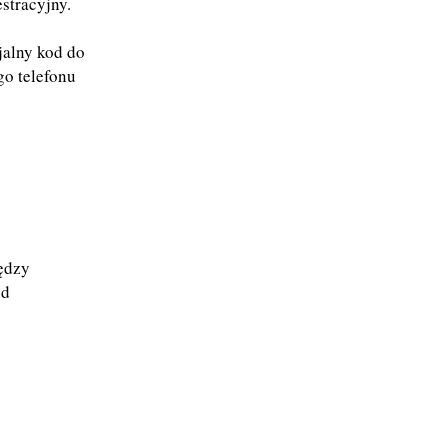
stracyjny.
jalny kod do
go telefonu
iędzy
od