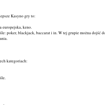
epsze Kasyno gry to:
a europejska, keno.
le: poker, blackjack, baccarat i in. W tej grupie można dojść d
ania.
zech kategoriach:
śle.