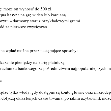
ę: może on wynosić do 500 zł.
na kasyna na grę wideo lub karcianą.
zytu – darmowy start z przykładowymi grami.
ód za pierwsze zwycięstwo.
na wpłać można przez następujące sposoby:
kazanie pieniędzy na kartę płatniczą.
 rachunku bankowego za pośrednictwem najpopularniejszych m
a
dze tylko wtedy, gdy dostępne są konto główne oraz mikrodep
a dotyczą określonych czasu trwania, po jakim użytkownik może 