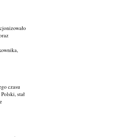
ucjonizowało
oraz
kownika,
ego czasu
Polski, stał
e