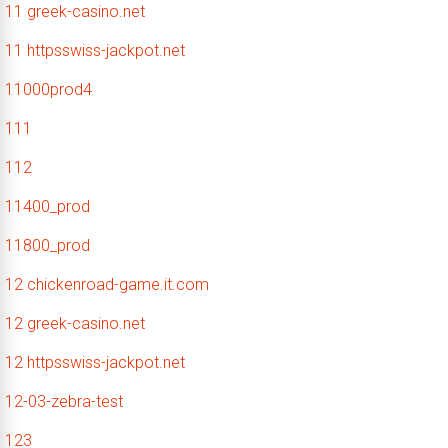
11 greek-casino.net
11 httpsswiss-jackpot.net
11000prod4
111
112
11400_prod
11800_prod
12 chickenroad-game.it.com
12 greek-casino.net
12 httpsswiss-jackpot.net
12-03-zebra-test
123