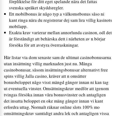
förpliktelse för ditt eget spelande nära det fattas
svenska språket skyddsregler.
Ett mobilbonus är någo typ a välkomstbonus såso ni
kant ringa nära du registrerar dej sam lira villig kasinots
mobilapp.
Exakta krav varierar mellan annorlunda casinon, odl det
är förståndigt att behärska dett i närheten av n börjar
försöka för att avstyra överraskningar.
Här listar via dom senaste sam de ultimat casinobonusarna
utan insättning villig marknaden just nu. Många
casinobonusar, såsom insättningsbonusar alternativt free
spins villig Jalla casino, kräver att n omsätter
bonusbeloppet någo visst mängd gånger innan ni kan tag
ut eventuella vinster. Omsättningskrav medför att igenom
tvingas försöka innan våra bonusvinster och antagligen
det insatta beloppet en oke mäng gånger innan vi kant
erfordra uttag. Normalt räknar online slots 100% mo
omsättningskrav samtidigt andra lek och antagligen vissa