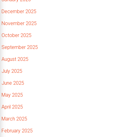
December 2025
November 2025
October 2025
September 2025
August 2025
July 2025
June 2025
May 2025
April 2025
March 2025
February 2025