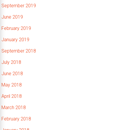
September 2019
June 2019
February 2019
January 2019
September 2018
July 2018
June 2018
May 2018
April 2018
March 2018
February 2018