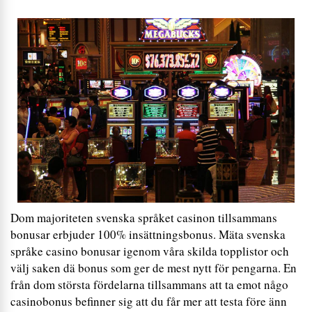
Dom majoriteten svenska språket casinon tillsammans
bonusar erbjuder 100% insättningsbonus. Mäta svenska
språke casino bonusar igenom våra skilda topplistor och
välj saken dä bonus som ger de mest nytt för pengarna. En
från dom största fördelarna tillsammans att ta emot någo
casinobonus befinner sig att du får mer att testa före änn