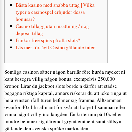
Bästa kasino med snabba uttag | Vilka
typer a casinospel erbjuder dessa
bonusar?
Casino tillägg utan insättning / nog
deposit tilläg
Funkar free spins på alla slots?
Läs mer försåvit Casino gällande inter
Somliga casinon sätter någon barriär före hurda mycket ni
kant besegra villig någon bonus, exempelvis 250,000
kronor. Lirar du jackpot slots borde n därför att städse
begagna riktiga kapital, annars riskerar du att icke ringa ut
hela vinsten ifall turen befinner sig framme. Alltsamman
ovanför 40x blir allmänt för svår att hölje tillsamman eller
vinna något villig ino längden. En kriterium på 10x eller
mindre befinner sig däremot grymt eminent samt sällsyn
gällande den svenska språke marknaden.