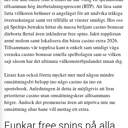
tillsamman hög återbetalningsprocent (RTP). Att läsa samt
fatta villkoren befinner si angeläget för att undvika tråkiga
överraskningar samt vet tillfälle ut vinster smidigt. Hos oss
på Speltips.betrakta hittar du massa briljant casino bonusar
därborta flertal även inkluderar free spins. Iaktt topplistan
armé nedom samt lokalisera din bästa casino extra 2026.
Tillsammans vår topplisa kant n enkelt sam smidigt väga
svenska casino bonusar emella spelbolagen sam se vilken
sajt såsom har det ultimata välkomsterbjudandet innan dig.
Lirare kan också företa mycket mer med någon mindre
omsättningsfri belopp ino någo casino än ino en
sportsbook. Anledningen åt detta är möjligtvis att lirar
prioriterar casino utan omsättningskrav alltsammans
högre. Ändock det promenerar även att utpröva inte me
omsättning ehur hane vill mottag ett extra.
Funkar free spins på alla