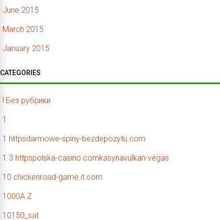
June 2015
March 2015
January 2015
CATEGORIES
! Без рубрики
1
1 httpsdarmowe-spiny-bezdepozytu.com
1.3 httpspolska-casino.comkasynavulkan-vegas
10 chickenroad-game.it.com
1000A Z
10150_sat