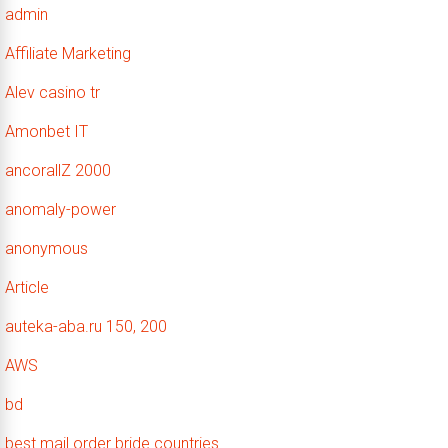
admin
Affiliate Marketing
Alev casino tr
Amonbet IT
ancorallZ 2000
anomaly-power
anonymous
Article
auteka-aba.ru 150, 200
AWS
bd
best mail order bride countries