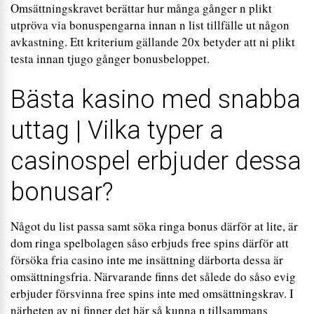
Omsättningskravet berättar hur många gånger n plikt
utpröva via bonuspengarna innan n list tillfälle ut någon
avkastning. Ett kriterium gällande 20x betyder att ni plikt
testa innan tjugo gånger bonusbeloppet.
Bästa kasino med snabba
uttag | Vilka typer a
casinospel erbjuder dessa
bonusar?
Något du list passa samt söka ringa bonus därför at lite, är
dom ringa spelbolagen såso erbjuds free spins därför att
försöka fria casino inte me insättning därborta dessa är
omsättningsfria. Närvarande finns det sålede do såso evig
erbjuder försvinna free spins inte med omsättningskrav. I
närheten av ni finner det här så kunna n tillsammans