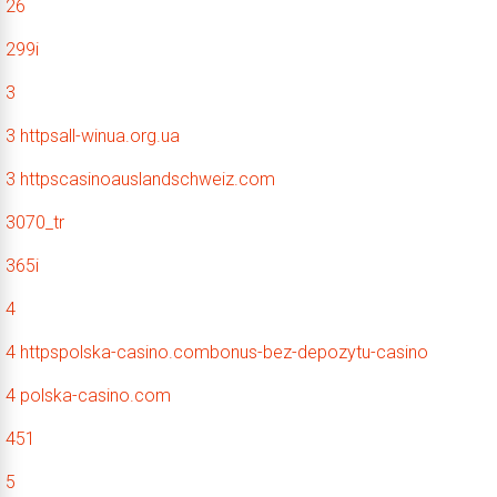
26
299i
3
3 httpsall-winua.org.ua
3 httpscasinoauslandschweiz.com
3070_tr
365i
4
4 httpspolska-casino.combonus-bez-depozytu-casino
4 polska-casino.com
451
5