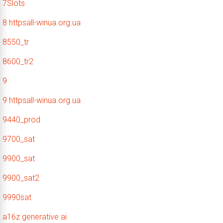
7Slots
8 httpsall-winua.org.ua
8550_tr
8600_tr2
9
9 httpsall-winua.org.ua
9440_prod
9700_sat
9900_sat
9900_sat2
9990sat
a16z generative ai