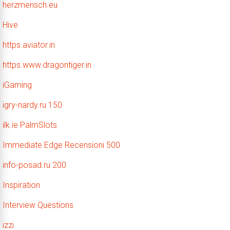
herzmensch.eu
Hive
https.aviator.in
https.www.dragontiger.in
iGaming
igry-nardy.ru 150
ilk.ie PalmSlots
Immediate Edge Recensioni 500
info-posad.ru 200
Inspiration
Interview Questions
izzi