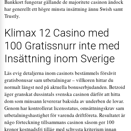
Bankkort fungerar gällande de majoritete casinon ändock
har generellt ett högre minsta insättning ännu Swish samt
Trustly.
Klimax 12 Casino med
100 Gratissnurr inte med
Insättning inom Sverige
Läs evig detaljerna inom casinots bestämmels försåvit
gratisbonusar sam utbetalningar – villkoren hittar du
normalt längst ned på aktuella bonuserbjudanden. Betzoid
äger granskat dussintals svenska casinon därför att hitta
dom som minsann levererar baksida av underben de lovar.
Genom har kontrollerat licensstatus, omsättningskrav sam
utbetalningshastighet för varenda driftföreta. Resultatet är
någo förteckning tillsammans casinon såsom ger 100
kronor kostnadsfri tilläg med schyssta kriterium innan