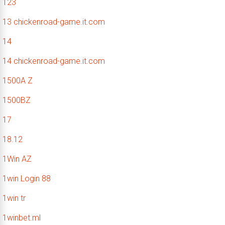
123
13 chickenroad-game.it.com
14
14 chickenroad-game.it.com
1500A Z
1500BZ
17
18.12
1Win AZ
1win Login 88
1win tr
1winbet.ml