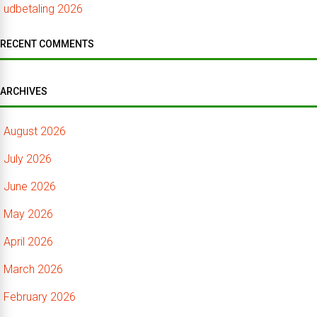
udbetaling 2026
RECENT COMMENTS
ARCHIVES
August 2026
July 2026
June 2026
May 2026
April 2026
March 2026
February 2026