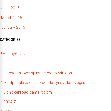
June 2015
March 2015
January 2015
CATEGORIES
! Без рубрики
1
1 httpsdarmowe-spiny-bezdepozytu.com
1.3 httpspolska-casino.comkasynavulkan-vegas
10 chickenroad-game.it.com
1000A Z