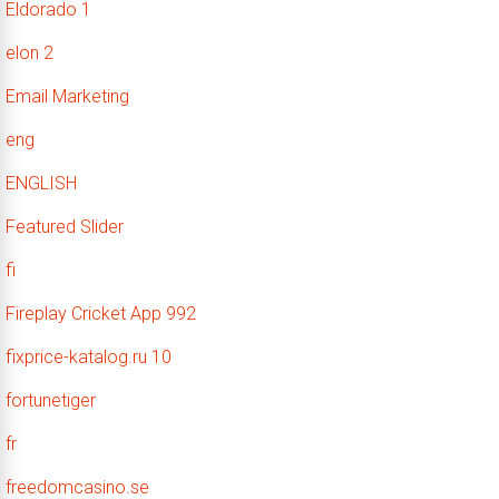
Eldorado 1
elon 2
Email Marketing
eng
ENGLISH
Featured Slider
fi
Fireplay Cricket App 992
fixprice-katalog.ru 10
fortunetiger
fr
freedomcasino.se