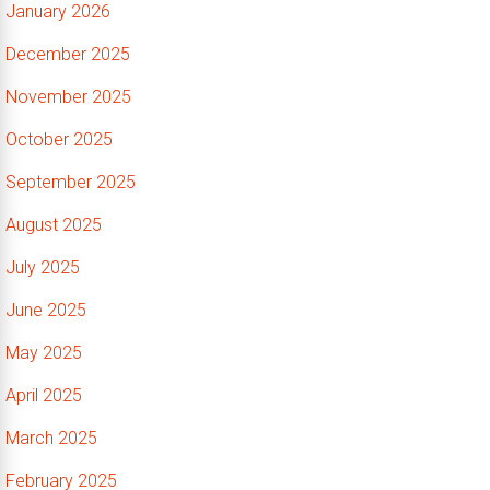
January 2026
December 2025
November 2025
October 2025
September 2025
August 2025
July 2025
June 2025
May 2025
April 2025
March 2025
February 2025