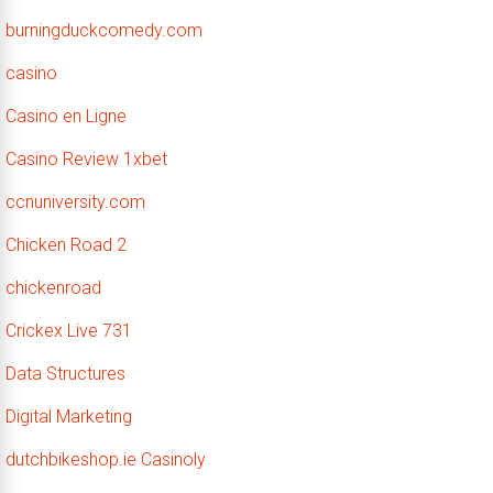
burningduckcomedy.com
casino
Casino en Ligne
Casino Review 1xbet
ccnuniversity.com
Chicken Road 2
chickenroad
Crickex Live 731
Data Structures
Digital Marketing
dutchbikeshop.ie Casinoly