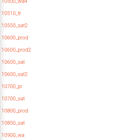
10500_wa4
10510_tr
10550_sat2
10600_prod
10600_prod2
10600_sat
10600_sat2
10700_pr
10700_sat
10800_prod
10850_sat
10900_wa