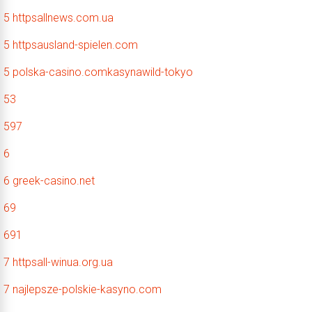
5 httpsallnews.com.ua
5 httpsausland-spielen.com
5 polska-casino.comkasynawild-tokyo
53
597
6
6 greek-casino.net
69
691
7 httpsall-winua.org.ua
7 najlepsze-polskie-kasyno.com