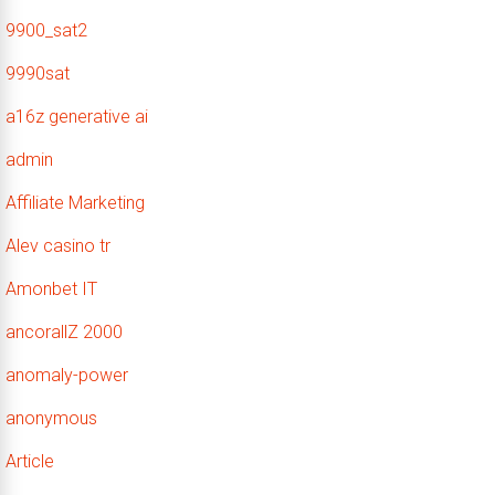
9900_sat2
9990sat
a16z generative ai
admin
Affiliate Marketing
Alev casino tr
Amonbet IT
ancorallZ 2000
anomaly-power
anonymous
Article