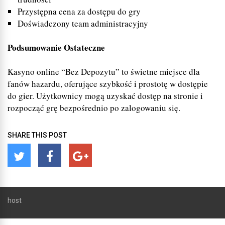
Przystępna cena za dostępu do gry
Doświadczony team administracyjny
Podsumowanie Ostateczne
Kasyno online “Bez Depozytu” to świetne miejsce dla
fanów hazardu, oferujące szybkość i prostotę w dostępie
do gier. Użytkownicy mogą uzyskać dostęp na stronie i
rozpocząć grę bezpośrednio po zalogowaniu się.
SHARE THIS POST
host