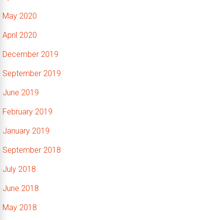
May 2020
April 2020
December 2019
September 2019
June 2019
February 2019
January 2019
September 2018
July 2018
June 2018
May 2018