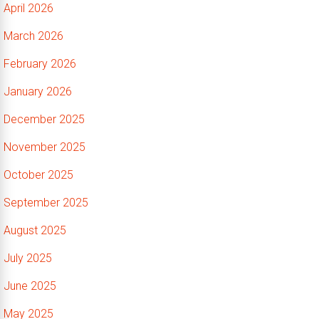
April 2026
March 2026
February 2026
January 2026
December 2025
November 2025
October 2025
September 2025
August 2025
July 2025
June 2025
May 2025