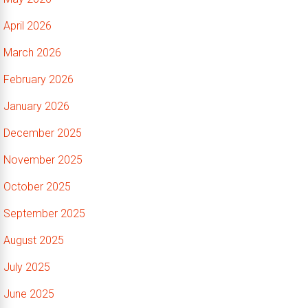
April 2026
March 2026
February 2026
January 2026
December 2025
November 2025
October 2025
September 2025
August 2025
July 2025
June 2025