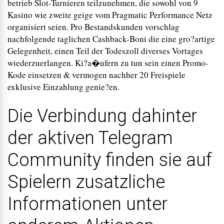
betrieb Slot-Turnieren teilzunehmen, die sowohl von 9
Kasino wie zweite geige vom Pragmatic Performance Netz
organisiert seien. Pro Bestandskunden vorschlag
nachfolgende taglichen Cashback-Boni die eine gro?artige
Gelegenheit, einen Teil der Todeszoll diverses Vortages
wiederzuerlangen. Ki?a�ufern zu tun sein einen Promo-
Kode einsetzen & vermogen nachher 20 Freispiele
exklusive Einzahlung genie?en.
Die Verbindung dahinter
der aktiven Telegram
Community finden sie auf
Spielern zusatzliche
Informationen unter