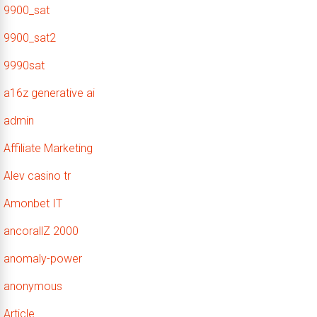
9900_sat
9900_sat2
9990sat
a16z generative ai
admin
Affiliate Marketing
Alev casino tr
Amonbet IT
ancorallZ 2000
anomaly-power
anonymous
Article