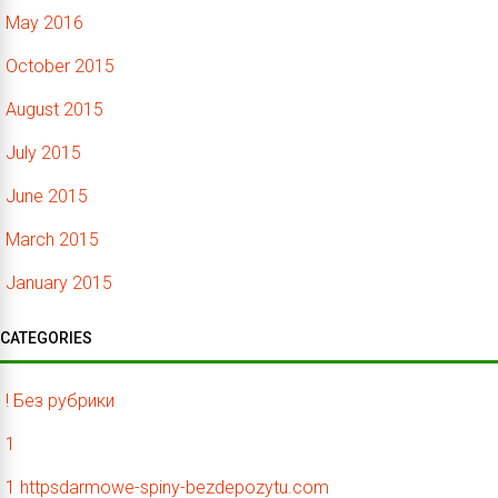
May 2016
October 2015
August 2015
July 2015
June 2015
March 2015
January 2015
CATEGORIES
! Без рубрики
1
1 httpsdarmowe-spiny-bezdepozytu.com