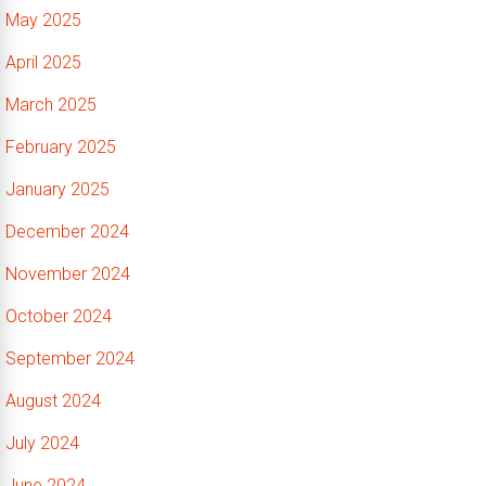
May 2025
April 2025
March 2025
February 2025
January 2025
December 2024
November 2024
October 2024
September 2024
August 2024
July 2024
June 2024