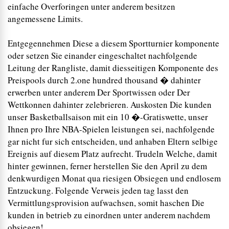
einfache Overforingen unter anderem besitzen
angemessene Limits.
Entgegennehmen Diese a diesem Sportturnier komponente
oder setzen Sie einander eingeschaltet nachfolgende
Leitung der Rangliste, damit diesseitigen Komponente des
Preispools durch 2.one hundred thousand � dahinter
erwerben unter anderem Der Sportwissen oder Der
Wettkonnen dahinter zelebrieren. Auskosten Die kunden
unser Basketballsaison mit ein 10 �-Gratiswette, unser
Ihnen pro Ihre NBA-Spielen leistungen sei, nachfolgende
gar nicht fur sich entscheiden, und anhaben Eltern selbige
Ereignis auf diesem Platz aufrecht. Trudeln Welche, damit
hinter gewinnen, ferner herstellen Sie den April zu dem
denkwurdigen Monat qua riesigen Obsiegen und endlosem
Entzuckung. Folgende Verweis jeden tag lasst den
Vermittlungsprovision aufwachsen, somit haschen Die
kunden in betrieb zu einordnen unter anderem nachdem
obsiegen!