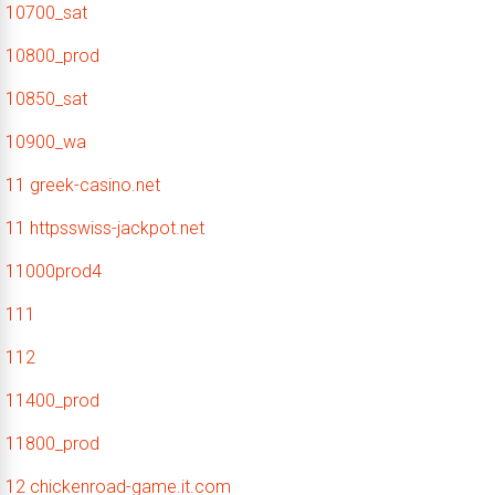
10700_sat
10800_prod
10850_sat
10900_wa
11 greek-casino.net
11 httpsswiss-jackpot.net
11000prod4
111
112
11400_prod
11800_prod
12 chickenroad-game.it.com