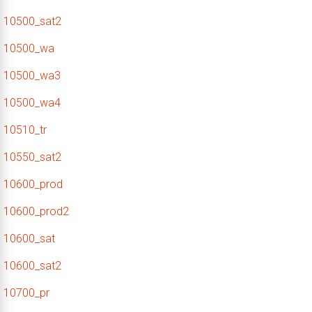
10500_sat2
10500_wa
10500_wa3
10500_wa4
10510_tr
10550_sat2
10600_prod
10600_prod2
10600_sat
10600_sat2
10700_pr