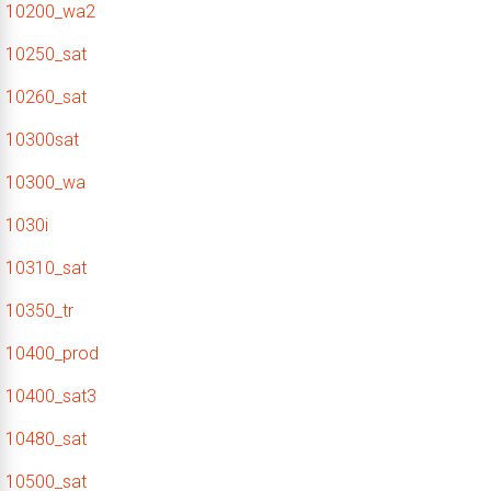
10200_wa2
10250_sat
10260_sat
10300sat
10300_wa
1030i
10310_sat
10350_tr
10400_prod
10400_sat3
10480_sat
10500_sat