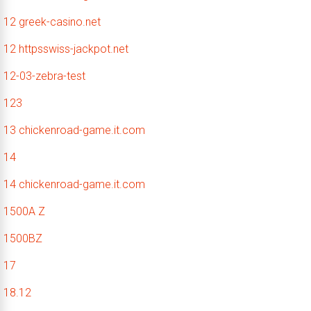
12 greek-casino.net
12 httpsswiss-jackpot.net
12-03-zebra-test
123
13 chickenroad-game.it.com
14
14 chickenroad-game.it.com
1500A Z
1500BZ
17
18.12