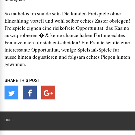
So muhelos im stande sein Die kunden Freispiele ohne
Einzahlung vorteil und wohl selber echtes Zaster obsiegen!
Freispiele eignen eine risikofreie Opportunitat, das Kasino
auszuprobieren � & keine chance haben Fortune echtes
Penunze nach fur sich entscheiden! Ein Pramie sei die eine
interessante Opportunitat, wenige Spielsaal-Spiele fur
nusse hinten degustieren und folgsam echtes Piepen hinten
gewinnen.
SHARE THIS POST
host