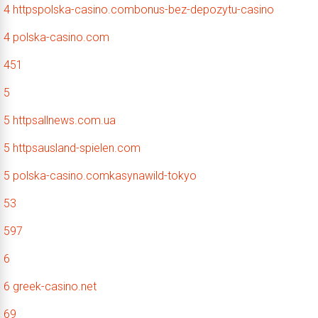
4 httpspolska-casino.combonus-bez-depozytu-casino
4 polska-casino.com
451
5
5 httpsallnews.com.ua
5 httpsausland-spielen.com
5 polska-casino.comkasynawild-tokyo
53
597
6
6 greek-casino.net
69