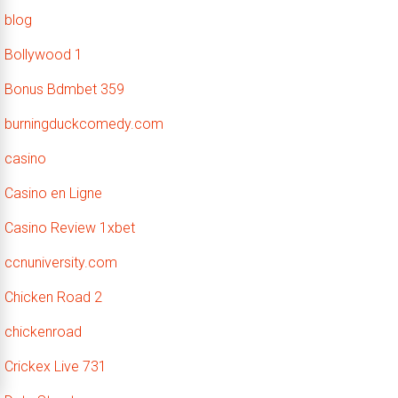
blog
Bollywood 1
Bonus Bdmbet 359
burningduckcomedy.com
casino
Casino en Ligne
Casino Review 1xbet
ccnuniversity.com
Chicken Road 2
chickenroad
Crickex Live 731