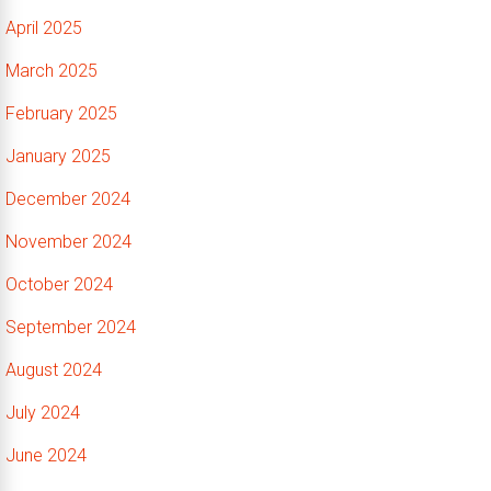
April 2025
March 2025
February 2025
January 2025
December 2024
November 2024
October 2024
September 2024
August 2024
July 2024
June 2024