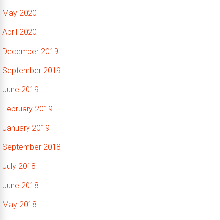
May 2020
April 2020
December 2019
September 2019
June 2019
February 2019
January 2019
September 2018
July 2018
June 2018
May 2018