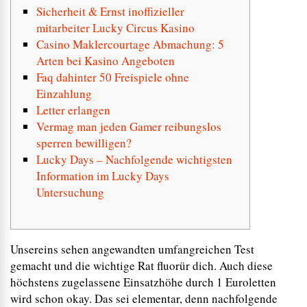
Sicherheit & Ernst inoffizieller
mitarbeiter Lucky Circus Kasino
Casino Maklercourtage Abmachung: 5
Arten bei Kasino Angeboten
Faq dahinter 50 Freispiele ohne
Einzahlung
Letter erlangen
Vermag man jeden Gamer reibungslos
sperren bewilligen?
Lucky Days – Nachfolgende wichtigsten
Information im Lucky Days
Untersuchung
Unsereins sehen angewandten umfangreichen Test
gemacht und die wichtige Rat fluorür dich. Auch diese
höchstens zugelassene Einsatzhöhe durch 1 Euroletten
wird schon okay.
Das sei elementar, denn nachfolgende