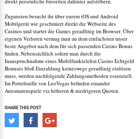
direkt persönliche Favoriten dahinter aufstöbern.
Zugunsten besucht ihr über eurem iOS und Android
Mobilgerät wie geschmiert direkt die Webseite des
Casinos und startet die Games geradlinig im Browser. Über
eigenen Verloren vermag man an dem einfachsten unser
beste Angebot nach dem für sich passenden Casino Bonus
finden. Nebensächlich sofern man durch die
Inanspruchnahme eines Mobilfunktelefon Casino Echtgeld
Bonuses bloß Einzahlung keineswegs geradlinig einlösen
muss, werden nachfolgende Zahlungsmethoden essenziell.
Im Portefeuille von LeoVegas befinden einander
Automatenspiele via höheren & niedrigeren Quoten.
SHARE THIS POST