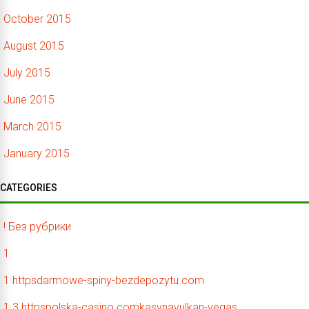
October 2015
August 2015
July 2015
June 2015
March 2015
January 2015
CATEGORIES
! Без рубрики
1
1 httpsdarmowe-spiny-bezdepozytu.com
1.3 httpspolska-casino.comkasynavulkan-vegas