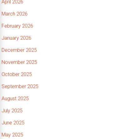
April 2026
March 2026
February 2026
January 2026
December 2025
November 2025
October 2025
September 2025
August 2025
July 2025
June 2025
May 2025