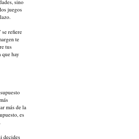
dades, sino
los juegos
lazo.
se refiere
margen te
re tus
a que hay
esupuesto
 más
tar más de la
upuesto, es
.
si decides