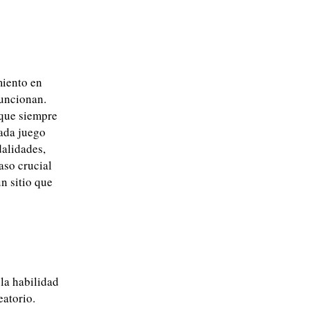
miento en
funcionan.
 que siempre
cada juego
dalidades,
aso crucial
un sitio que
 la habilidad
eatorio.