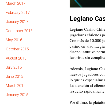
March 2017
February 2017
Legiano Casi
January 2017
Legiano Casino Chile
December 2016
jugadores chilenos po
May 2016
Con más de 10.000 ju
casino en vivo, Legi
October 2015
diseño intuitivo perm
favoritos sin complic
August 2015
July 2015
Además, Legiano Casin
nuevos jugadores como
June 2015
lo que es especialmen
La atención al client
March 2015
resuelto rápidamente,
January 2015
Por último, la plataf