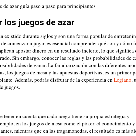
 de azar guía paso a paso para principiantes
los juegos de azar
n existido durante siglos y son una forma popular de entreteni
 de comenzar a jugar, es esencial comprender qué son y cómo 
plican apostar dinero en un resultado incierto, lo que significa
rado. Sin embargo, conocer las reglas y las probabilidades de 
sibilidades de ganar. La familiarización con las diferentes mo
, los juegos de mesa y las apuestas deportivas, es un primer p
piante. Además, podrás disfrutar de la experiencia en
Legiano
, 
de juegos.
 tener en cuenta que cada juego tiene su propia estrategia y
ejemplo, en los juegos de mesa como el póker, el conocimiento y
antes, mientras que en las tragamonedas, el resultado es más al