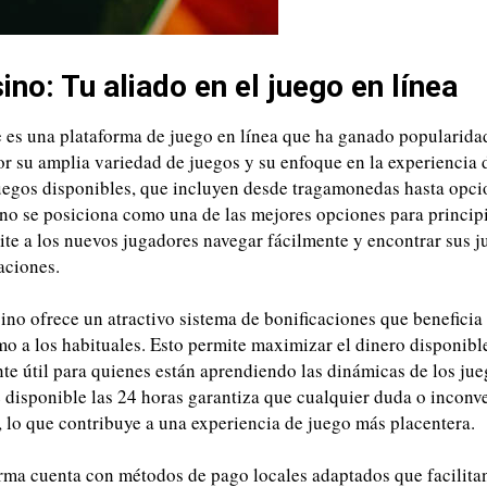
no: Tu aliado en el juego en línea
 es una plataforma de juego en línea que ha ganado popularidad
r su amplia variedad de juegos y su enfoque en la experiencia d
egos disponibles, que incluyen desde tragamonedas hasta opci
ano se posiciona como una de las mejores opciones para princip
ite a los nuevos jugadores navegar fácilmente y encontrar sus 
aciones.
o ofrece un atractivo sistema de bonificaciones que beneficia 
 a los habituales. Esto permite maximizar el dinero disponible
te útil para quienes están aprendiendo las dinámicas de los jue
e disponible las 24 horas garantiza que cualquier duda o inconv
 lo que contribuye a una experiencia de juego más placentera.
orma cuenta con métodos de pago locales adaptados que facilitan