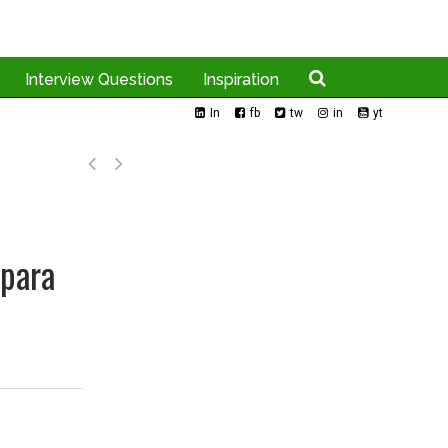
Interview Questions
Inspiration
In
fb
tw
in
yt
 para