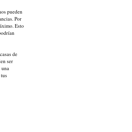
onos pueden
ancias. Por
máximo. Esto
 podrían
 casas de
den ser
s una
 tus