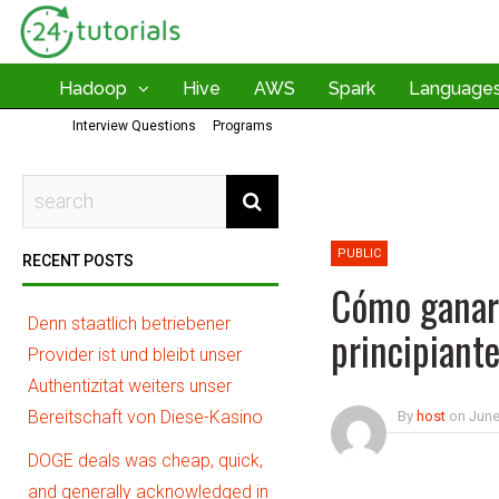
Hadoop
Hive
AWS
Spark
Language
Interview Questions
Programs
PUBLIC
RECENT POSTS
Cómo ganar 
Denn staatlich betriebener
principiant
Provider ist und bleibt unser
Authentizitat weiters unser
Bereitschaft von Diese-Kasino
By
host
on
June
DOGE deals was cheap, quick,
and generally acknowledged in