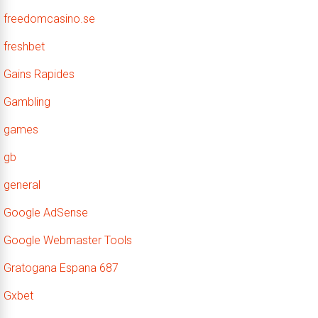
freedomcasino.se
freshbet
Gains Rapides
Gambling
games
gb
general
Google AdSense
Google Webmaster Tools
Gratogana Espana 687
Gxbet