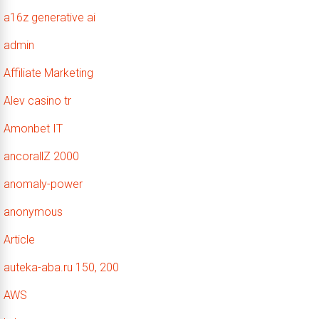
a16z generative ai
admin
Affiliate Marketing
Alev casino tr
Amonbet IT
ancorallZ 2000
anomaly-power
anonymous
Article
auteka-aba.ru 150, 200
AWS