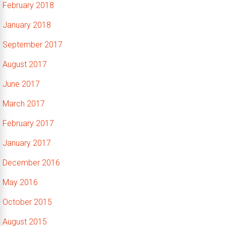
February 2018
January 2018
September 2017
August 2017
June 2017
March 2017
February 2017
January 2017
December 2016
May 2016
October 2015
August 2015