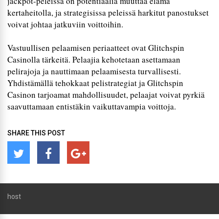
jackpot-peleissä on potentiaalia muuttaa elämä
kertaheitolla, ja strategisissa peleissä harkitut panostukset
voivat johtaa jatkuviin voittoihin.
Vastuullisen pelaamisen periaatteet ovat Glitchspin
Casinolla tärkeitä. Pelaajia kehotetaan asettamaan
pelirajoja ja nauttimaan pelaamisesta turvallisesti.
Yhdistämällä tehokkaat pelistrategiat ja Glitchspin
Casinon tarjoamat mahdollisuudet, pelaajat voivat pyrkiä
saavuttamaan entistäkin vaikuttavampia voittoja.
SHARE THIS POST
host