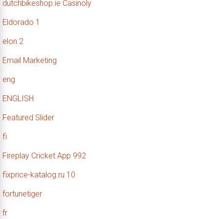
dutchbikeshop.ie Casinoly
Eldorado 1
elon 2
Email Marketing
eng
ENGLISH
Featured Slider
fi
Fireplay Cricket App 992
fixprice-katalog.ru 10
fortunetiger
fr