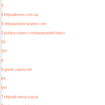
5
5 httpsallnews.com.ua
5 httpsausland-spielen.com
5 polska-casino.comkasynawild-tokyo
53
597
6
6 greek-casino.net
69
691
7 httpsall-winua.org.ua