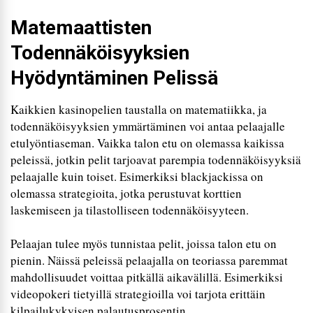
Matemaattisten
Todennäköisyyksien
Hyödyntäminen Pelissä
Kaikkien kasinopelien taustalla on matematiikka, ja
todennäköisyyksien ymmärtäminen voi antaa pelaajalle
etulyöntiaseman. Vaikka talon etu on olemassa kaikissa
peleissä, jotkin pelit tarjoavat parempia todennäköisyyksiä
pelaajalle kuin toiset. Esimerkiksi blackjackissa on
olemassa strategioita, jotka perustuvat korttien
laskemiseen ja tilastolliseen todennäköisyyteen.
Pelaajan tulee myös tunnistaa pelit, joissa talon etu on
pienin. Näissä peleissä pelaajalla on teoriassa paremmat
mahdollisuudet voittaa pitkällä aikavälillä. Esimerkiksi
videopokeri tietyillä strategioilla voi tarjota erittäin
kilpailukykyisen palautusprosentin.