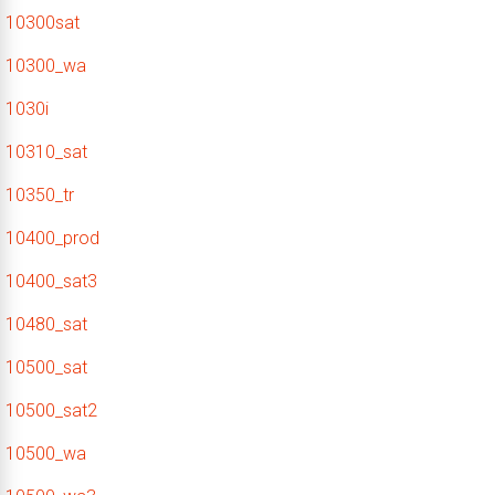
10300sat
10300_wa
1030i
10310_sat
10350_tr
10400_prod
10400_sat3
10480_sat
10500_sat
10500_sat2
10500_wa