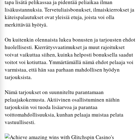
tapa lisätä pelikassaa ja pidentää peliaikaa ilman
lisäkustannuksia. Tervetuliaisbonukset, ilmaiskierrokset ja
käteispalautukset ovat yleisiä etuja, joista voi olla
merkittävää hyötyä.
On kuitenkin olennaista lukea bonusten ja tarjousten ehdot
huolellisesti. Kierrätysvaatimukset ja muut rajoitukset
voivat vaikuttaa siihen, kuinka helposti bonuksella saadut
voitot voi kotiuttaa. Ymmärtämällä nämä ehdot pelaaja voi
varmistaa, että hän saa parhaan mahdollisen hyödyn
tarjouksista.
Nämä tarjoukset on suunniteltu parantamaan
pelaajakokemusta. Aktiivinen osallistuminen näihin
tarjouksiin voi tuoda lisäarvoa ja parantaa
voittomahdollisuuksia, kunhan pelaaja muistaa pelata
vastuullisesti.