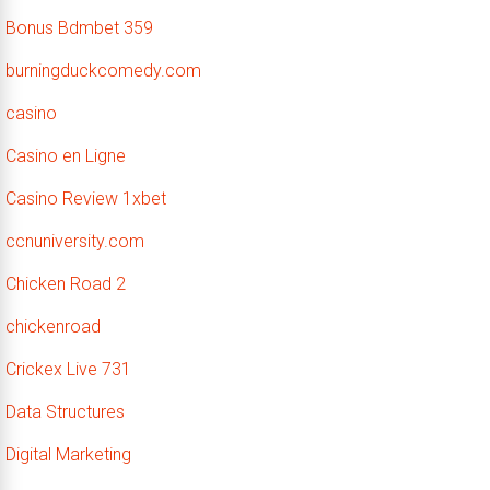
Bonus Bdmbet 359
burningduckcomedy.com
casino
Casino en Ligne
Casino Review 1xbet
ccnuniversity.com
Chicken Road 2
chickenroad
Crickex Live 731
Data Structures
Digital Marketing