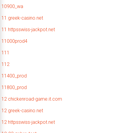
10900_wa
11 greek-casino.net
11 httpsswiss-jackpot.net
11000prod4
111
112
11400_prod
11800_prod
12 chickenroad-game.it.com
12 greek-casino.net
12 httpsswiss-jackpot.net