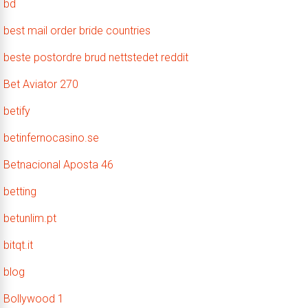
bd
best mail order bride countries
beste postordre brud nettstedet reddit
Bet Aviator 270
betify
betinfernocasino.se
Betnacional Aposta 46
betting
betunlim.pt
bitqt.it
blog
Bollywood 1