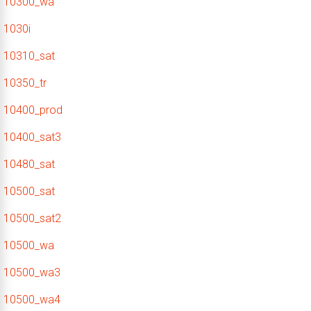
10300_wa
1030i
10310_sat
10350_tr
10400_prod
10400_sat3
10480_sat
10500_sat
10500_sat2
10500_wa
10500_wa3
10500_wa4