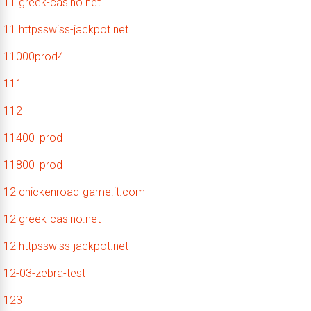
11 greek-casino.net
11 httpsswiss-jackpot.net
11000prod4
111
112
11400_prod
11800_prod
12 chickenroad-game.it.com
12 greek-casino.net
12 httpsswiss-jackpot.net
12-03-zebra-test
123