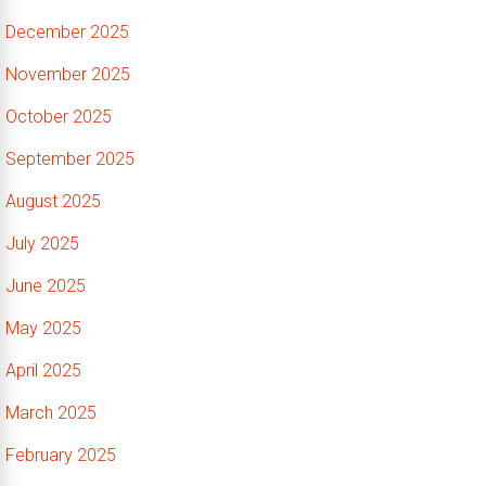
December 2025
November 2025
October 2025
September 2025
August 2025
July 2025
June 2025
May 2025
April 2025
March 2025
February 2025