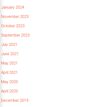
January 2024
November 2023
October 2023
September 2023
July 2021
June 2021
May 2021
April 2021
May 2020
April 2020
December 2019