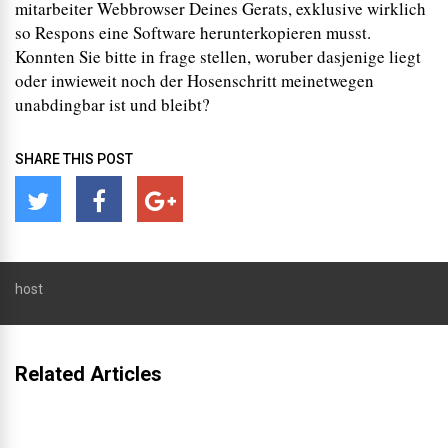
mitarbeiter Webbrowser Deines Gerats, exklusive wirklich
so Respons eine Software herunterkopieren musst.
Konnten Sie bitte in frage stellen, woruber dasjenige liegt
oder inwieweit noch der Hosenschritt meinetwegen
unabdingbar ist und bleibt?
SHARE THIS POST
host
Related Articles