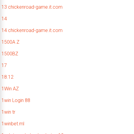
13 chickenroad-game.it.com
14
14 chickenroad-game.it.com
1500A Z
1500BZ
17
18.12
1Win AZ
1win Login 88
1win tr
1winbet.ml