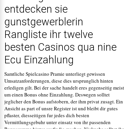
entdecken sie
gunstgewerblerin
Rangliste ihr twelve
besten Casinos qua nine
Ecu Einzahlung
Samtliche Spielcasino Pramie unterliegt gewissen
Umsatzanforderungen, diese dies ursprunglich hinten
erledigen gilt. Bei der sache handelt eres gegenseitig meist
um einen Bonus ohne Einzahlung. Deswegen solltet
jeglicher den Bonus aufstobern, der ihm privat zusagt. Ein
Ansicht as part of unsre Register ist und bleibt dir gutes
pflaster, diesseitigen fur jedes dich besten
Vermittlungsgebuhr unter einsatz von ihr passenden