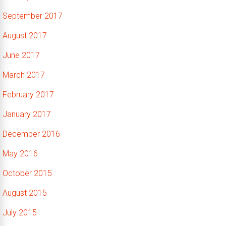
September 2017
August 2017
June 2017
March 2017
February 2017
January 2017
December 2016
May 2016
October 2015
August 2015
July 2015