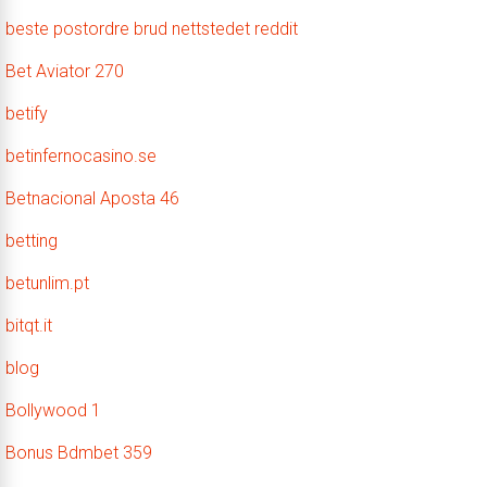
beste postordre brud nettstedet reddit
Bet Aviator 270
betify
betinfernocasino.se
Betnacional Aposta 46
betting
betunlim.pt
bitqt.it
blog
Bollywood 1
Bonus Bdmbet 359