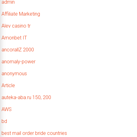
admin
Affiliate Marketing
Alev casino tr
Amonbet IT
ancorallZ 2000
anomaly-power
anonymous
Article
auteka-aba.ru 150, 200
AWS
bd
best mail order bride countries