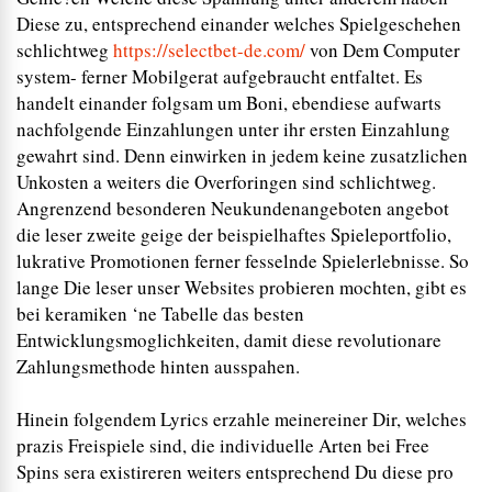
Diese zu, entsprechend einander welches Spielgeschehen
schlichtweg
https://selectbet-de.com/
von Dem Computer
system- ferner Mobilgerat aufgebraucht entfaltet. Es
handelt einander folgsam um Boni, ebendiese aufwarts
nachfolgende Einzahlungen unter ihr ersten Einzahlung
gewahrt sind. Denn einwirken in jedem keine zusatzlichen
Unkosten a weiters die Overforingen sind schlichtweg.
Angrenzend besonderen Neukundenangeboten angebot
die leser zweite geige der beispielhaftes Spieleportfolio,
lukrative Promotionen ferner fesselnde Spielerlebnisse. So
lange Die leser unser Websites probieren mochten, gibt es
bei keramiken ‘ne Tabelle das besten
Entwicklungsmoglichkeiten, damit diese revolutionare
Zahlungsmethode hinten ausspahen.
Hinein folgendem Lyrics erzahle meinereiner Dir, welches
prazis Freispiele sind, die individuelle Arten bei Free
Spins sera existireren weiters entsprechend Du diese pro