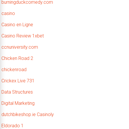
burningduckcomedy.com
casino
Casino en Ligne
Casino Review 1xbet
ccnuniversity.com
Chicken Road 2
chickenroad
Crickex Live 731
Data Structures
Digital Marketing
dutchbikeshop.ie Casinoly
Eldorado 1