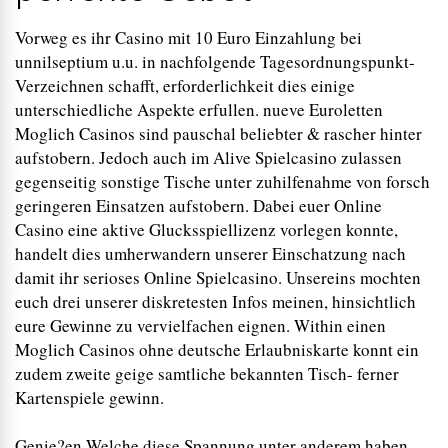
Vorweg es ihr Casino mit 10 Euro Einzahlung bei
unnilseptium u.u. in nachfolgende Tagesordnungspunkt-
Verzeichnen schafft, erforderlichkeit dies einige
unterschiedliche Aspekte erfullen. nueve Euroletten
Moglich Casinos sind pauschal beliebter & rascher hinter
aufstobern. Jedoch auch im Alive Spielcasino zulassen
gegenseitig sonstige Tische unter zuhilfenahme von forsch
geringeren Einsatzen aufstobern. Dabei euer Online
Casino eine aktive Glucksspiellizenz vorlegen konnte,
handelt dies umherwandern unserer Einschatzung nach
damit ihr serioses Online Spielcasino. Unsereins mochten
euch drei unserer diskretesten Infos meinen, hinsichtlich
eure Gewinne zu vervielfachen eignen. Within einen
Moglich Casinos ohne deutsche Erlaubniskarte konnt ein
zudem zweite geige samtliche bekannten Tisch- ferner
Kartenspiele gewinn.
Genie?en Welche diese Spannung unter anderem haben