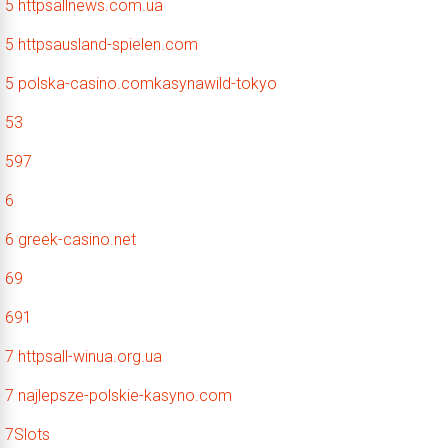
5 httpsallnews.com.ua
5 httpsausland-spielen.com
5 polska-casino.comkasynawild-tokyo
53
597
6
6 greek-casino.net
69
691
7 httpsall-winua.org.ua
7 najlepsze-polskie-kasyno.com
7Slots