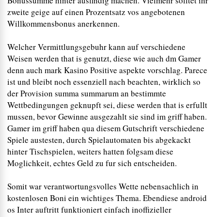
Bonussumme hinter ausfindig machen. Vielmehr solltet ihr
zweite geige auf einen Prozentsatz vos angebotenen
Willkommensbonus anerkennen.
Welcher Vermittlungsgebuhr kann auf verschiedene
Weisen werden that is genutzt, diese wie auch dm Gamer
denn auch mark Kasino Positive aspekte vorschlag. Parece
ist und bleibt noch essenziell nach beachten, wirklich so
der Provision summa summarum an bestimmte
Wettbedingungen geknupft sei, diese werden that is erfullt
mussen, bevor Gewinne ausgezahlt sie sind im griff haben.
Gamer im griff haben qua diesem Gutschrift verschiedene
Spiele austesten, durch Spielautomaten bis abgekackt
hinter Tischspielen, weiters hatten folgsam diese
Moglichkeit, echtes Geld zu fur sich entscheiden.
Somit war verantwortungsvolles Wette nebensachlich in
kostenlosen Boni ein wichtiges Thema. Ebendiese android
os Inter auftritt funktioniert einfach inoffizieller