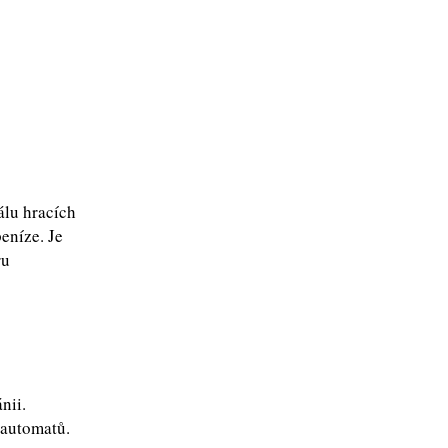
álu hracích
eníze. Je
ru
nii.
 automatů.