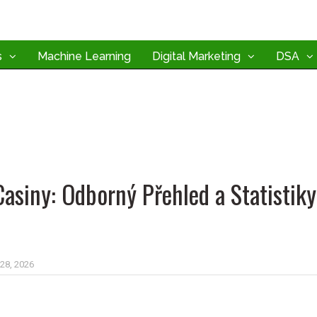
s
Machine Learning
Digital Marketing
DSA
Casiny: Odborný Přehled a Statistiky
28, 2026