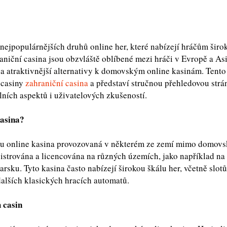
nejpopulárnějších druhů online her, které nabízejí hráčům širo
aniční casina jsou obzvláště oblíbené mezi hráči v Evropě a Asii
 a atraktivnější alternativy k domovským online kasinám. Tento
 casiny
zahraniční casina
a představí stručnou přehledovou strá
lních aspektů i uživatelových zkušeností.
casina?
sou online kasina provozovaná v některém ze zemí mimo domov
istrována a licencována na různých územích, jako například na
arsku. Tyto kasina často nabízejí širokou škálu her, včetně slotů
dalších klasických hracích automatů.
 casin