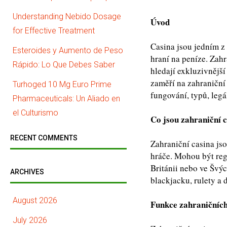
Understanding Nebido Dosage
Úvod
for Effective Treatment
Casina jsou jedním z 
Esteroides y Aumento de Peso
hraní na peníze. Zahr
Rápido: Lo Que Debes Saber
hledají exkluzivnější
zaměří na zahraniční
Turhoged 10 Mg Euro Prime
fungování, typů, legá
Pharmaceuticals: Un Aliado en
el Culturismo
Co jsou zahraniční 
RECENT COMMENTS
Zahraniční casina j
hráče. Mohou být reg
Británii nebo ve Švýc
ARCHIVES
blackjacku, rulety a 
August 2026
Funkce zahraničních
July 2026