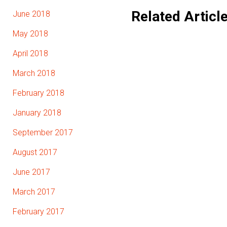
Related Articl
June 2018
May 2018
April 2018
March 2018
February 2018
January 2018
September 2017
August 2017
June 2017
March 2017
February 2017