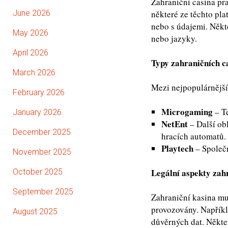
Zahraniční casina pra
June 2026
některé ze těchto pla
nebo s údajemi. Někt
May 2026
nebo jazyky.
April 2026
Typy zahraničních c
March 2026
Mezi nejpopulárnější 
February 2026
Microgaming
– T
January 2026
NetEnt
– Další ob
December 2025
hracích automatů.
Playtech
– Společ
November 2025
Legální aspekty zah
October 2025
September 2025
Zahraniční kasina mus
provozovány. Napříkl
August 2025
důvěrných dat. Někte