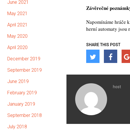
June 2021
Závěrečné poznámk
May 2021
Napomínáme hráče k op
April 2021
herní automaty jsou n
May 2020
SHARE THIS POST
April 2020
December 2019
September 2019
June 2019
host
February 2019
January 2019
September 2018
July 2018