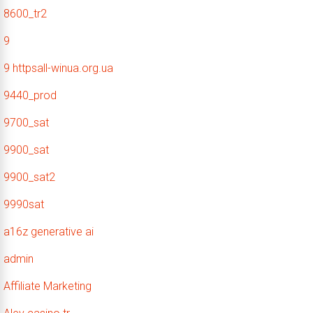
8600_tr2
9
9 httpsall-winua.org.ua
9440_prod
9700_sat
9900_sat
9900_sat2
9990sat
a16z generative ai
admin
Affiliate Marketing