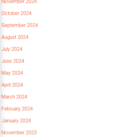
November 2024
October 2024
September 2024
August 2024
July 2024
June 2024
May 2024
April 2024
March 2024
February 2024
January 2024
November 2023