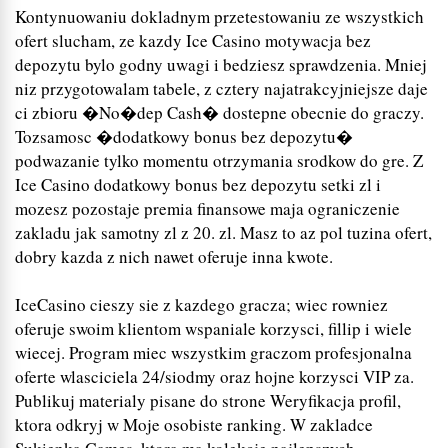
Kontynuowaniu dokladnym przetestowaniu ze wszystkich
ofert slucham, ze kazdy Ice Casino motywacja bez
depozytu bylo godny uwagi i bedziesz sprawdzenia. Mniej
niz przygotowalam tabele, z cztery najatrakcyjniejsze daje
ci zbioru �No�dep Cash� dostepne obecnie do graczy.
Tozsamosc �dodatkowy bonus bez depozytu�
podwazanie tylko momentu otrzymania srodkow do gre. Z
Ice Casino dodatkowy bonus bez depozytu setki zl i
mozesz pozostaje premia finansowe maja ograniczenie
zakladu jak samotny zl z 20. zl. Masz to az pol tuzina ofert,
dobry kazda z nich nawet oferuje inna kwote.
IceCasino cieszy sie z kazdego gracza; wiec rowniez
oferuje swoim klientom wspaniale korzysci, fillip i wiele
wiecej. Program miec wszystkim graczom profesjonalna
oferte wlasciciela 24/siodmy oraz hojne korzysci VIP za.
Publikuj materialy pisane do strone Weryfikacja profil,
ktora odkryj w Moje osobiste ranking. W zakladce