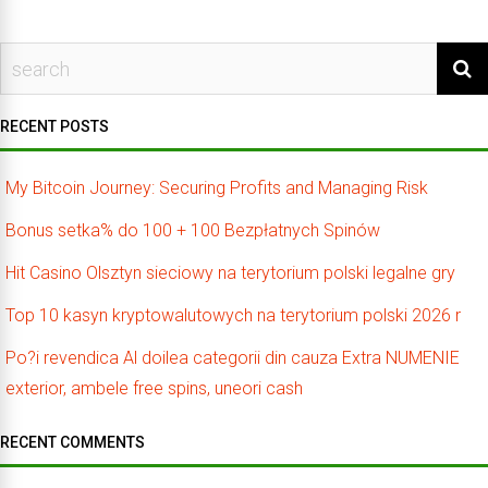
RECENT POSTS
My Bitcoin Journey: Securing Profits and Managing Risk
Bonus setka% do 100 + 100 Bezpłatnych Spinów
Hit Casino Olsztyn sieciowy na terytorium polski legalne gry
Top 10 kasyn kryptowalutowych na terytorium polski 2026 r
Po?i revendica Al doilea categorii din cauza Extra NUMENIE
exterior, ambele free spins, uneori cash
RECENT COMMENTS