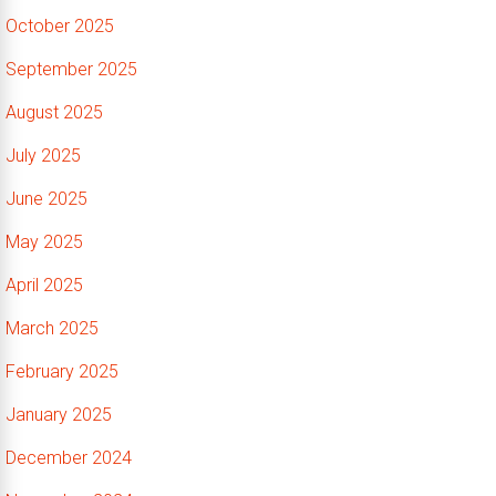
October 2025
September 2025
August 2025
July 2025
June 2025
May 2025
April 2025
March 2025
February 2025
January 2025
December 2024