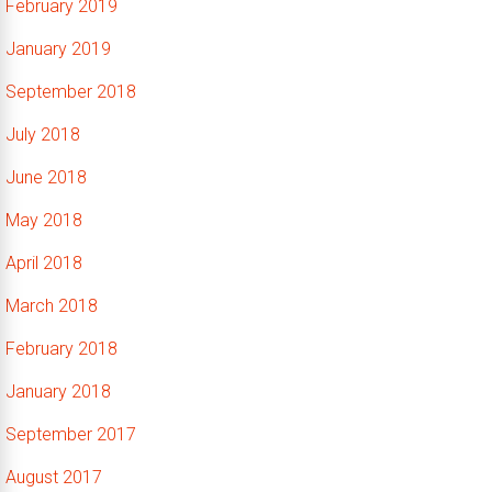
February 2019
January 2019
September 2018
July 2018
June 2018
May 2018
April 2018
March 2018
February 2018
January 2018
September 2017
August 2017