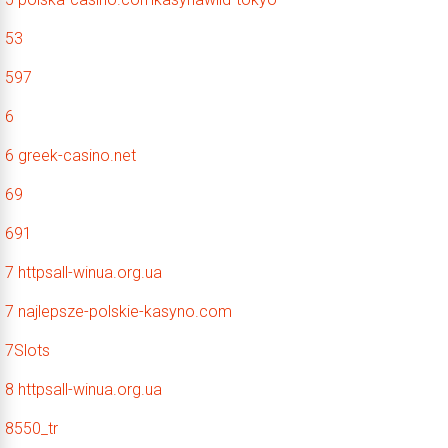
53
597
6
6 greek-casino.net
69
691
7 httpsall-winua.org.ua
7 najlepsze-polskie-kasyno.com
7Slots
8 httpsall-winua.org.ua
8550_tr