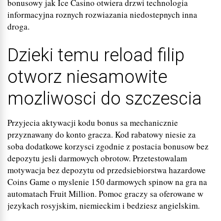
bonusowy jak Ice Casino otwiera drzwi technologia
informacyjna roznych rozwiazania niedostepnych inna
droga.
Dzieki temu reload filip
otworz niesamowite
mozliwosci do szczescia
Przyjecia aktywacji kodu bonus sa mechanicznie
przyznawany do konto gracza. Kod rabatowy niesie za
soba dodatkowe korzysci zgodnie z postacia bonusow bez
depozytu jesli darmowych obrotow. Przetestowalam
motywacja bez depozytu od przedsiebiorstwa hazardowe
Coins Game o myslenie 150 darmowych spinow na gra na
automatach Fruit Million. Pomoc graczy sa oferowane w
jezykach rosyjskim, niemieckim i bedziesz angielskim.