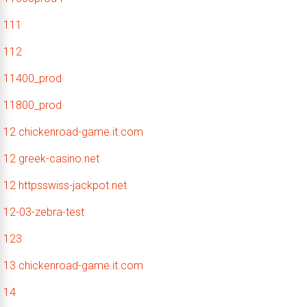
111
112
11400_prod
11800_prod
12 chickenroad-game.it.com
12 greek-casino.net
12 httpsswiss-jackpot.net
12-03-zebra-test
123
13 chickenroad-game.it.com
14