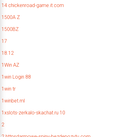
14 chickenroad-game.it.com
1500A Z
1500BZ
17
18.12
1Win AZ
1win Login 88
1win tr
1winbet.ml
1xslots-zerkalo-skachat.ru 10
2
2 httpsdarmowe-spiny-bezdepozytu.com