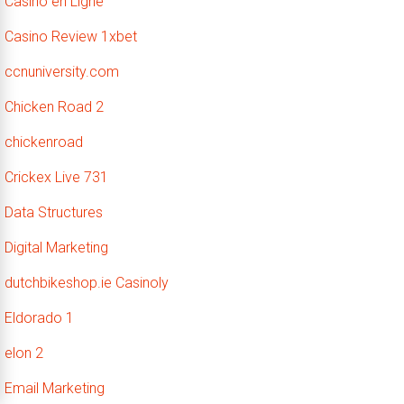
Casino en Ligne
Casino Review 1xbet
ccnuniversity.com
Chicken Road 2
chickenroad
Crickex Live 731
Data Structures
Digital Marketing
dutchbikeshop.ie Casinoly
Eldorado 1
elon 2
Email Marketing