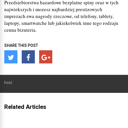
Przedsiebiorstwa hazardowe bezplatne spiny oraz w tych
najwiekszych i mozesz najbardziej prestizowych
imprezach ewa nagrody rzeczowe, od telefony, tablety,
laptopy, smartwatche lub jakiekolwiek inne tego rodzaju
cenna bizuteria.
SHARE THIS POST
host
Related Articles