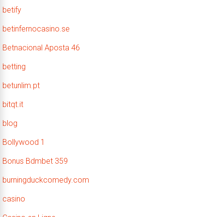
betify
betinfernocasino.se
Betnacional Aposta 46
betting
betunlim.pt
bitqt.it
blog
Bollywood 1
Bonus Bdmbet 359
burningduckcomedy.com
casino