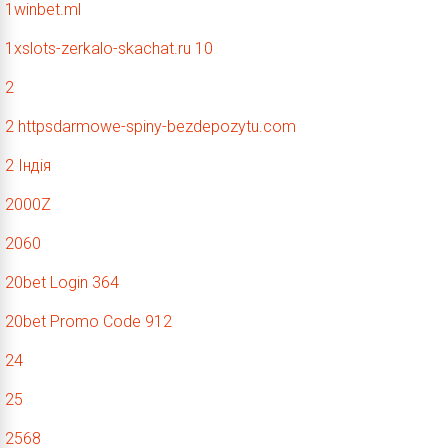
1winbet.ml
1xslots-zerkalo-skachat.ru 10
2
2 httpsdarmowe-spiny-bezdepozytu.com
2 Індія
2000Z
2060
20bet Login 364
20bet Promo Code 912
24
25
2568