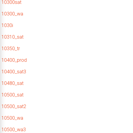
10300sat
10300_wa
1030i
10310_sat
10350_tr
10400_prod
10400_sat3
10480_sat
10500_sat
10500_sat2
10500_wa
10500_wa3