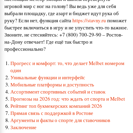
игровой мир с ног на голову! Вы ведь уже для себя
выбрали площадку, где азарт и бюджет идут рука об
руку? Если нет, функция сайта
https://stavny.ru
поможет
быстрее включиться в игру и не упустить что-то важное.
Звоните, не стесняйтесь: +7 (800) 700-29-90 – Ростов-
на-Дону отвечает! Где ещё так быстро и
профессионально?
Прогресс и комфорт: то, что делает Melbet номером
один
Уникальные функции и интерфейс
Мобильные платформы и доступность
Ассортимент спортивных событий и ставок
Прогнозы на 2026 год: что ждать от спорта и Melbet
Рейтинг топ букмекерских компаний 2026
Прямая связь с поддержкой в Ростове
Аргументы и факты о спорте для ставочников
Заключение