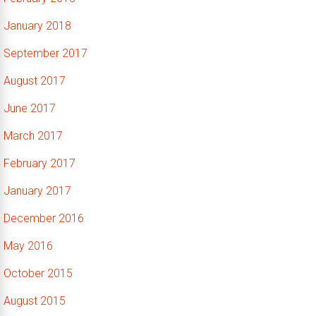
January 2018
September 2017
August 2017
June 2017
March 2017
February 2017
January 2017
December 2016
May 2016
October 2015
August 2015