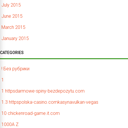
July 2015
June 2015
March 2015
January 2015
CATEGORIES
! Без рубрики
1
1 httpsdarmowe-spiny-bezdepozytu.com
1.3 httpspolska-casino.comkasynavulkan-vegas
10 chickenroad-game.it.com
1000A Z