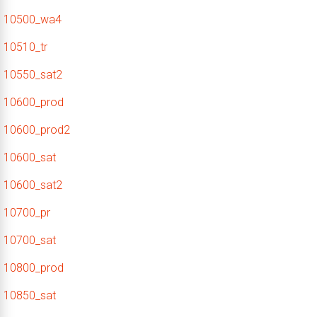
10500_wa4
10510_tr
10550_sat2
10600_prod
10600_prod2
10600_sat
10600_sat2
10700_pr
10700_sat
10800_prod
10850_sat