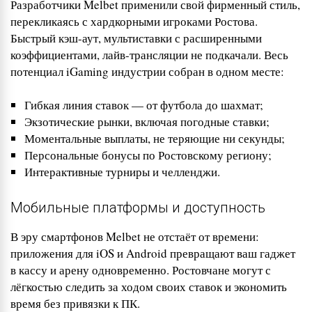
Разработчики Melbet применили свой фирменный стиль,
перекликаясь с хардкорными игроками Ростова.
Быстрый кэш-аут, мультиставки с расширенными
коэффициентами, лайв-трансляции не подкачали. Весь
потенциал iGaming индустрии собран в одном месте:
Гибкая линия ставок — от футбола до шахмат;
Экзотические рынки, включая погодные ставки;
Моментальные выплаты, не теряющие ни секунды;
Персональные бонусы по Ростовскому региону;
Интерактивные турниры и челленджи.
Мобильные платформы и доступность
В эру смартфонов Melbet не отстаёт от времени:
приложения для iOS и Android превращают ваш гаджет
в кассу и арену одновременно. Ростовчане могут с
лёгкостью следить за ходом своих ставок и экономить
время без привязки к ПК.