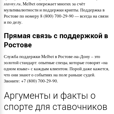
stavny.ru
, Melbet опережает многих за счёт
мультивалютности и поддержки крипты. Поддержка в
Ростове по номеру 8 (800) 700-29-90 — всегда на связи
и по делу.
Прямая связь с поддержкой в
Ростове
Служба поддержки Melbet в Ростове-на-Дону – это
золотой стандарт: опытные спецы, которые говорят «на
одном языке» с каждым клиентом. Порой даже кажется,
что они знают о событиях на поле раньше судей.
Звоните: +7 (800) 700-29-90.
Аргументы и факты о
спорте для ставочников