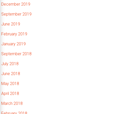
December 2019
September 2019
June 2019
February 2019
January 2019
September 2018
July 2018
June 2018
May 2018
April 2018
March 2018
February 2018