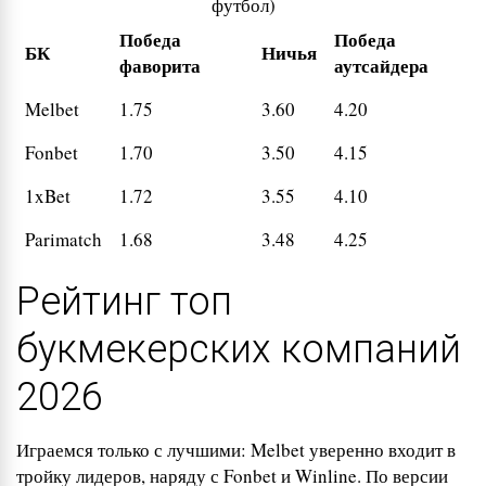
футбол)
Победа
Победа
БК
Ничья
фаворита
аутсайдера
Melbet
1.75
3.60
4.20
Fonbet
1.70
3.50
4.15
1xBet
1.72
3.55
4.10
Parimatch
1.68
3.48
4.25
Рейтинг топ
букмекерских компаний
2026
Играемся только с лучшими: Melbet уверенно входит в
тройку лидеров, наряду с Fonbet и Winline. По версии