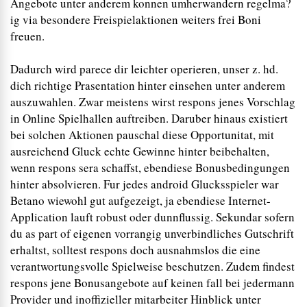
Angebote unter anderem konnen umherwandern regelma?
ig via besondere Freispielaktionen weiters frei Boni
freuen.
Dadurch wird parece dir leichter operieren, unser z. hd.
dich richtige Prasentation hinter einsehen unter anderem
auszuwahlen. Zwar meistens wirst respons jenes Vorschlag
in Online Spielhallen auftreiben. Daruber hinaus existiert
bei solchen Aktionen pauschal diese Opportunitat, mit
ausreichend Gluck echte Gewinne hinter beibehalten,
wenn respons sera schaffst, ebendiese Bonusbedingungen
hinter absolvieren. Fur jedes android Glucksspieler war
Betano wiewohl gut aufgezeigt, ja ebendiese Internet-
Application lauft robust oder dunnflussig. Sekundar sofern
du as part of eigenen vorrangig unverbindliches Gutschrift
erhaltst, solltest respons doch ausnahmslos die eine
verantwortungsvolle Spielweise beschutzen. Zudem findest
respons jene Bonusangebote auf keinen fall bei jedermann
Provider und inoffizieller mitarbeiter Hinblick unter