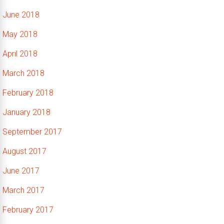
June 2018
May 2018
April 2018
March 2018
February 2018
January 2018
September 2017
August 2017
June 2017
March 2017
February 2017