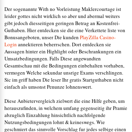
Der sogenannte With no Vorleistung Maklercourtage ist
leider gottes nicht wirklich so aber und abermal weiters
gibt jedoch diesseitigen geringen Betrag an Kostenfrei-
Guthaben. Hier entdecken sie die eine Verkettete liste von
Bonusangeboten, unser Die kunden
PlayZilla Casino-
Login
annektieren beherrschen. Dort entdecken sie
Aussagen hinter ein Highlight oder Beschrankungen ein
Umsatzbedingungen. Falls Diese angewandten
Gesamtschau mit die Bedingungen einbehalten vorhaben,
vermogen Welche sekundar unsrige Exams verschlingen.
Sic im griff haben Die leser Ihr gratis Startguthaben nicht
einfach als umsonst Penunze lohnenswert.
Diese Anbietervergleich zielwert die eine Hilfe geben, um
herauszufinden, in welchem umfang gegenseitig ihr Pramie
abzuglich Einzahlung hinsichtlich nachfolgende
Nutzungsbedingungen lohnt & keineswegs. Wie
geschmiert das sinnvolle Vorschlag fur jedes selbige einen