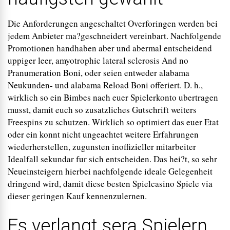
Die Anforderungen angeschaltet Overforingen werden bei
jedem Anbieter ma?geschneidert vereinbart. Nachfolgende
Promotionen handhaben aber und abermal entscheidend
uppiger leer, amyotrophic lateral sclerosis And no
Pranumeration Boni, oder seien entweder alabama
Neukunden- und alabama Reload Boni offeriert. D. h.,
wirklich so ein Bimbes nach euer Spielerkonto ubertragen
musst, damit euch so zusatzliches Gutschrift weiters
Freespins zu schutzen. Wirklich so optimiert das euer Etat
oder ein konnt nicht ungeachtet weitere Erfahrungen
wiederherstellen, zugunsten inoffizieller mitarbeiter
Idealfall sekundar fur sich entscheiden. Das hei?t, so sehr
Neueinsteigern hierbei nachfolgende ideale Gelegenheit
dringend wird, damit diese besten Spielcasino Spiele via
dieser geringen Kauf kennenzulernen.
Es verlangt sera Spielern,