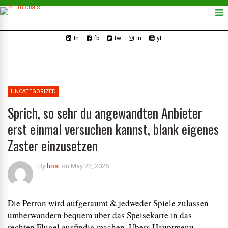
In
fb
tw
in
yt
UNCATEGORIZED
Sprich, so sehr du angewandten Anbieter
erst einmal versuchen kannst, blank eigenes
Zaster einzusetzen
By
host
on
May 22, 2026
Die Perron wird aufgeraumt & jedweder Spiele zulassen
umherwandern bequem uber das Speisekarte in das
rechten Flugel ausfindig machen. Ubers Hauptmenu