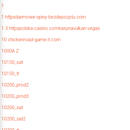
1
1 httpsdarmowe-spiny-bezdepozytu.com
1.3 httpspolska-casino.comkasynavulkan-vegas
10 chickenroad-game.it.com
1000A Z
10150_sat
10150_tr
10200_prod2
10200_prod3
10200_sat
10200_sat2