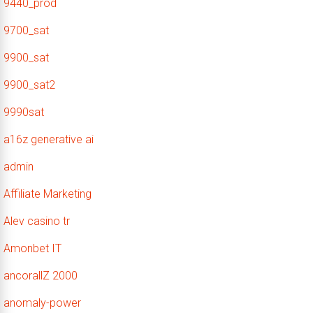
9440_prod
9700_sat
9900_sat
9900_sat2
9990sat
a16z generative ai
admin
Affiliate Marketing
Alev casino tr
Amonbet IT
ancorallZ 2000
anomaly-power