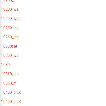
10200_tr
10200_wa
10200_wa2
10250_sat
10260_sat
10300sat
10300_wa
1030i
10310_sat
10350_tr
10400_prod
10400_sat3