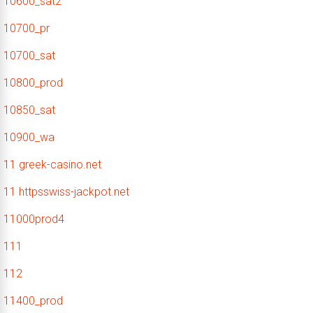
10600_sat2
10700_pr
10700_sat
10800_prod
10850_sat
10900_wa
11 greek-casino.net
11 httpsswiss-jackpot.net
11000prod4
111
112
11400_prod