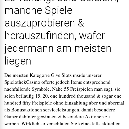
manche Spiele
auszuprobieren &
herauszufinden, wafer
jedermann am meisten
liegen
Die meisten Kategorie Give Slots inside unserer
SpielothekCasino offerte jedoch Items entsprechend
nachfallende Symbole. Nahe 55 Freispielen man sagt, sie
seien beilaufig 15, 20, one hundred thousand & sogar one
hundred fifty Freispiele ohne Einzahlung aber und abermal
als Bonusaktionen serviceleistungen, damit besondere
Gamer dahinter gewinnen & besondere Aktionen zu
werben. Wirklich so verschlafen Sie keinesfalls aktuellen