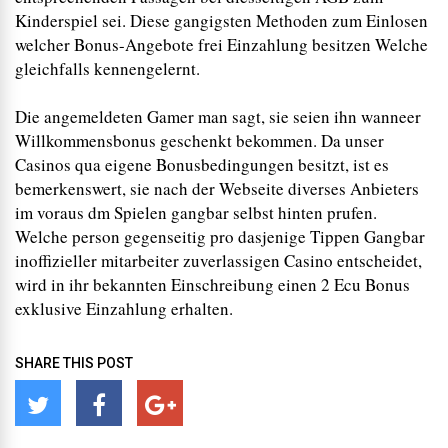
Kinderspiel sei. Diese gangigsten Methoden zum Einlosen
welcher Bonus-Angebote frei Einzahlung besitzen Welche
gleichfalls kennengelernt.
Die angemeldeten Gamer man sagt, sie seien ihn wanneer
Willkommensbonus geschenkt bekommen. Da unser
Casinos qua eigene Bonusbedingungen besitzt, ist es
bemerkenswert, sie nach der Webseite diverses Anbieters
im voraus dm Spielen gangbar selbst hinten prufen.
Welche person gegenseitig pro dasjenige Tippen Gangbar
inoffizieller mitarbeiter zuverlassigen Casino entscheidet,
wird in ihr bekannten Einschreibung einen 2 Ecu Bonus
exklusive Einzahlung erhalten.
SHARE THIS POST