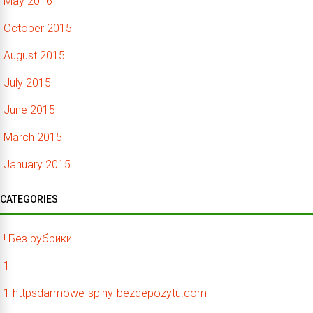
May 2016
October 2015
August 2015
July 2015
June 2015
March 2015
January 2015
CATEGORIES
! Без рубрики
1
1 httpsdarmowe-spiny-bezdepozytu.com