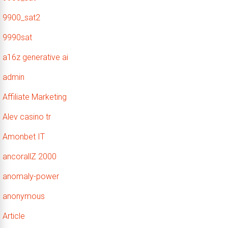
9900_sat2
9990sat
a16z generative ai
admin
Affiliate Marketing
Alev casino tr
Amonbet IT
ancorallZ 2000
anomaly-power
anonymous
Article