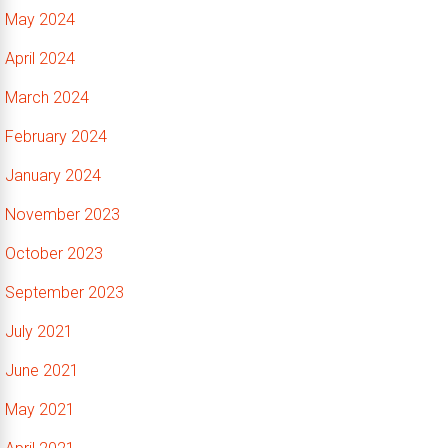
May 2024
April 2024
March 2024
February 2024
January 2024
November 2023
October 2023
September 2023
July 2021
June 2021
May 2021