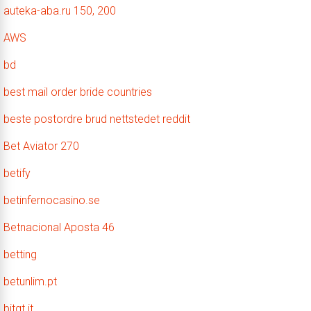
auteka-aba.ru 150, 200
AWS
bd
best mail order bride countries
beste postordre brud nettstedet reddit
Bet Aviator 270
betify
betinfernocasino.se
Betnacional Aposta 46
betting
betunlim.pt
bitqt.it