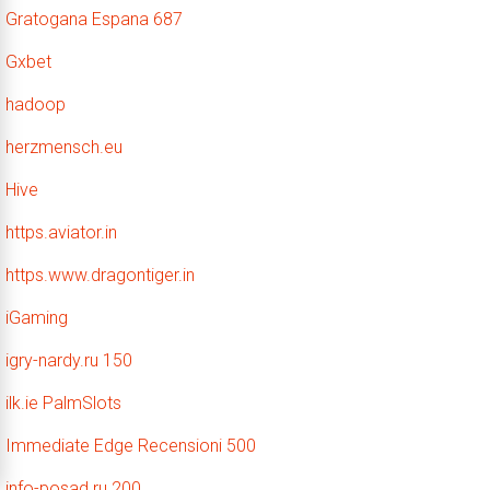
Gratogana Espana 687
Gxbet
hadoop
herzmensch.eu
Hive
https.aviator.in
https.www.dragontiger.in
iGaming
igry-nardy.ru 150
ilk.ie PalmSlots
Immediate Edge Recensioni 500
info-posad.ru 200