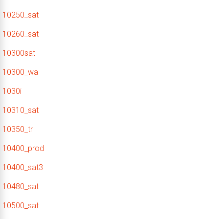
10250_sat
10260_sat
10300sat
10300_wa
1030i
10310_sat
10350_tr
10400_prod
10400_sat3
10480_sat
10500_sat