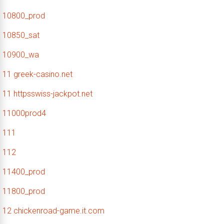
10800_prod
10850_sat
10900_wa
11 greek-casino.net
11 httpsswiss-jackpot.net
11000prod4
111
112
11400_prod
11800_prod
12 chickenroad-game.it.com