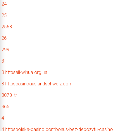
24
25
2568
26
299i
3
3 httpsall-winua.org.ua
3 httpscasinoauslandschweiz.com
3070_tr
365i
4
4 httpspolska-casino.combonus-bez-depozytu-casino