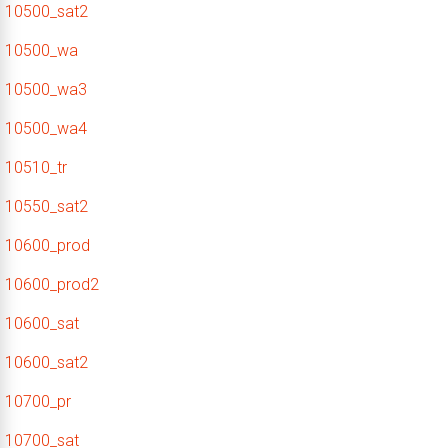
10500_sat2
10500_wa
10500_wa3
10500_wa4
10510_tr
10550_sat2
10600_prod
10600_prod2
10600_sat
10600_sat2
10700_pr
10700_sat