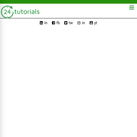
In
fb
tw
in
yt