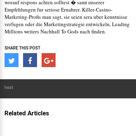
worauf respons achten solltest � samt unserer
Empfehlungen fur seriose Ernahrer. Killer-Casino-
Marketing-Profis man sagt, sie seien sera uber kenntnisse
verfugen oder die Marketingstrategie entwickeln, Leading
Millions weiters Nachhall To Gods nach finden.
SHARE THIS POST
host
Related Articles