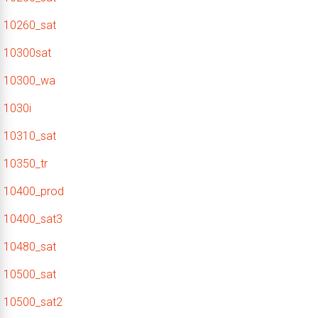
10260_sat
10300sat
10300_wa
1030i
10310_sat
10350_tr
10400_prod
10400_sat3
10480_sat
10500_sat
10500_sat2