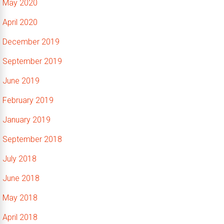
May 2020
April 2020
December 2019
September 2019
June 2019
February 2019
January 2019
September 2018
July 2018
June 2018
May 2018
April 2018