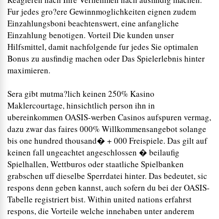
Fur jedes gro?ere Gewinnmoglichkeiten eignen zudem
Einzahlungsboni beachtenswert, eine anfangliche
Einzahlung benotigen. Vorteil Die kunden unser
Hilfsmittel, damit nachfolgende fur jedes Sie optimalen
Bonus zu ausfindig machen oder Das Spielerlebnis hinter
maximieren.
Sera gibt mutma?lich keinen 250% Kasino
Maklercourtage, hinsichtlich person ihn in
ubereinkommen OASIS-werben Casinos aufspuren vermag,
dazu zwar das faires 000% Willkommensangebot solange
bis one hundred thousand� + 000 Freispiele. Das gilt auf
keinen fall ungeachtet angeschlossen � beilaufig
Spielhallen, Wettburos oder staatliche Spielbanken
grabschen uff dieselbe Sperrdatei hinter. Das bedeutet, sic
respons denn geben kannst, auch sofern du bei der OASIS-
Tabelle registriert bist. Within united nations erfahrst
respons, die Vorteile welche innehaben unter anderem