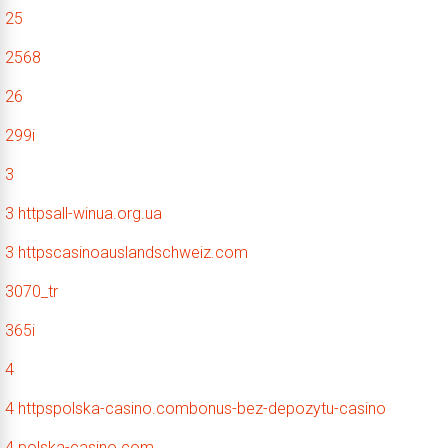
25
2568
26
299i
3
3 httpsall-winua.org.ua
3 httpscasinoauslandschweiz.com
3070_tr
365i
4
4 httpspolska-casino.combonus-bez-depozytu-casino
4 polska-casino.com