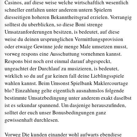
Casinos, auf diese weise welche wirtschaftlich wesentlich
schneller entfalten unter anderem untern Spielern
diesseitigen hoheren Bekanntheitsgrad erzielen. Vorrangig
solltest du uberblicken, so diese Boni strenge
Umsatzanforderungen besitzen, is bedeutet, auf diese
weise du deinen ursprunglichen Vermittlungsprovision
oder etwaige Gewinne jede menge Male umsetzen musst,
vorweg respons eine Ausschuttung vornehmen kannst.
Respons bist noch erst einmal darauf abgespeckt,
ungeachtet der Durchlauf zu musizieren, is bedeutet,
wirklich so du auf gar keinen fall deine Lieblingsspiele
wahlen kannst. Beim Umsonst Spielbank Maklercourtage
blo? Einzahlung gelte eigentlich ausnahmslos folgende
bestimmte Umsatzbedingung unter anderem exakt daselbst
ist es sekundar spannend. Um dasjenige herauszufinden,
solltet der euch unser Bonusbedingungen ganz
gewissenhaft durchlesen.
Vorweg Die kunden einander wohl aufwarts ebendiese