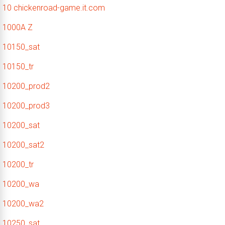
10 chickenroad-game.it.com
1000A Z
10150_sat
10150_tr
10200_prod2
10200_prod3
10200_sat
10200_sat2
10200_tr
10200_wa
10200_wa2
10250_sat