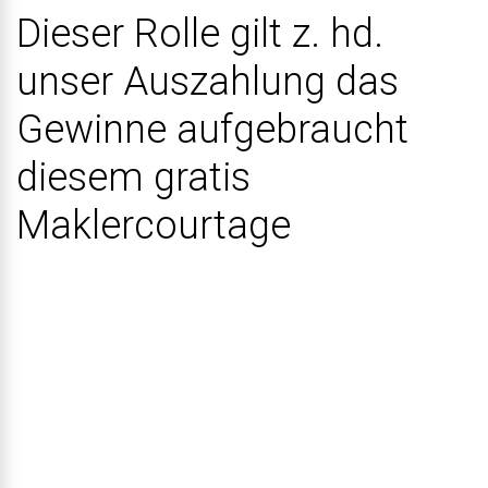
Dieser Rolle gilt z. hd.
unser Auszahlung das
Gewinne aufgebraucht
diesem gratis
Maklercourtage