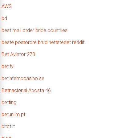
AWS
bd
best mail order bride countries
beste postordre brud nettstedet reddit
Bet Aviator 270
betify
betinfernocasino.se
Betnacional Aposta 46
betting
betunlim.pt
bitqt.it