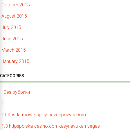
October 2015
August 2015
July 2015
June 2015
March 2015
January 2015
CATEGORIES
! Без рубрики
1
1 httpsdarmowe-spiny-bezdepozytu.com
1.3 httpspolska-casino.comkasynavulkan-vegas