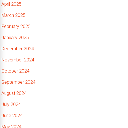
April 2025
March 2025
February 2025
January 2025
December 2024
November 2024
October 2024
September 2024
August 2024
July 2024
June 2024
May 2024