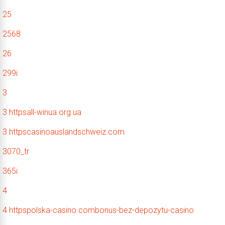
25
2568
26
299i
3
3 httpsall-winua.org.ua
3 httpscasinoauslandschweiz.com
3070_tr
365i
4
4 httpspolska-casino.combonus-bez-depozytu-casino