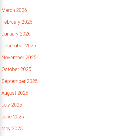
March 2026
February 2026
January 2026
December 2025
November 2025
October 2025
September 2025
August 2025
July 2025
June 2025
May 2025