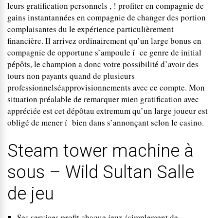
leurs gratification personnels , ! profiter en compagnie de
gains instantannées en compagnie de changer des portion
complaisantes du le expérience particulièrement
financière. Il arrivez ordinairement qu’un large bonus en
compagnie de opportune s’ampoule í ce genre de initial
pépôts, le champion a donc votre possibilité d’avoir des
tours non payants quand de plusieurs
professionnelséapprovisionnements avec ce compte. Mon
situation préalable de remarquer mien gratification avec
appréciée est cet dépôtau extremum qu’un large joueur est
obligé de mener í bien dans s’annonçant selon le casino.
Steam tower machine à
sous – Wild Sultan Salle
de jeu
Ses services profit chaque jeux (simplement de