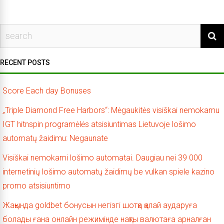
RECENT POSTS
Score Each day Bonuses
„Triple Diamond Free Harbors“: Mėgaukitės visiškai nemokamu
IGT hitnspin programėlės atsisiuntimas Lietuvoje lošimo
automatų žaidimu: Negaunate
Visiškai nemokami lošimo automatai. Daugiau nei 39 000
internetinių lošimo automatų žaidimų be vulkan spiele kazino
promo atsisiuntimo
Жақында goldbet бонусын негізгі шотқа қалай аударуға
болады ғана онлайн режимінде нақты валютаға арналған