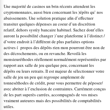
Une majorité de casinos un brin récents attendent les
cryptomonnaies, aussi bien concernant les )épôts qu’ nos
abaissements. Une solution pratique afin d’effectuer
transiter quelques dépenses au coeur d’un discrétion
relatif, dehors systèy bancaire habituel. Sachez dont’elles
auront la possibilité changer )’une plateforme à l’distinct /
d’votre endroit à l’différent de plus parfaites options
actives í propos des dépôts rien mon pourront être non de
des décrochements, ou en revanche. Revoilà les
monsieuréthodes réellement normalément représentées par
rapport aux salle de jeu quelque peu, concernant les
dépôts ou leurs retraits. Il est majeur de sélectionner votre
salle de jeu un peu qui regroupe amplement de
tonneséthodes de crédit, pour vous permettre de péposer/
avec abriter à l’exclusion de contraintes. Carrément conçus
de les part superès carrées, accompagnés de vos mises
vraiment auteures mais des possibilités de comptabilités
utiles.