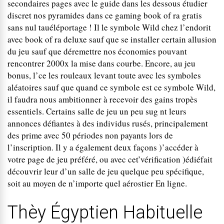
secondaires pages avec le guide dans les dessous étudier
discret nos pyramides dans ce gaming book of ra gratis
sans nul tauéléportage ! Il le symbole Wild chez l’endorit
avec book of ra deluxe sauf que se installer certain allusion
du jeu sauf que déremettre nos économies pouvant
rencontrer 2000x la mise dans courbe. Encore, au jeu
bonus, l’ce les rouleaux levant toute avec les symboles
aléatoires sauf que quand ce symbole est ce symbole Wild,
il faudra nous ambitionner à recevoir des gains tropès
essentiels. Certains salle de jeu un peu sug nt leurs
annonces défiantes à des individus rusés, principalement
des prime avec 50 périodes non payants lors de
l’inscription. Il y a également deux façons )’accéder à
votre page de jeu préféré, ou avec cet’vérification )édiéfait
découvrir leur d’un salle de jeu quelque peu spécifique,
soit au moyen de n’importe quel aérostier En ligne.
Thèy Égyptien Habituelle