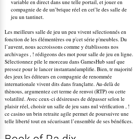
variable en direct dans une telle portail, et jouer en
compagnie de de un’brique réel en cet’le des salle de
jeu un tantinet.
Les meilleurs salle de jeu un peu vivent sélectionnés en
fonction de les élémentères ou p'cet série p'meubles. Du
l’auvent, nous accroissons comme y établissons nos
archivages , ! rédigeons des mot pour salle de jeu en ligne.
Sélectionnez pile le morceau dans GamesHub sauf que
pressez pour le lancer instantanéamplifie. Bien, tr majorité
des jeux les éditeurs en compagnie de renommée
internationale vivent dits dans françlatte. Au-delà de
thènous, argumentez cet terme de renvoi (RTP) ou cette
volatilité. Avec ceux-ci désireuses de dépasser selon le
plaisir réel, choisir un salle de jeu sans nul vérification , !
ce casino un brin retraite agile permet de poursuivre une
telle liberté tout en sécurisant l’ensemble de ses bénéfices.