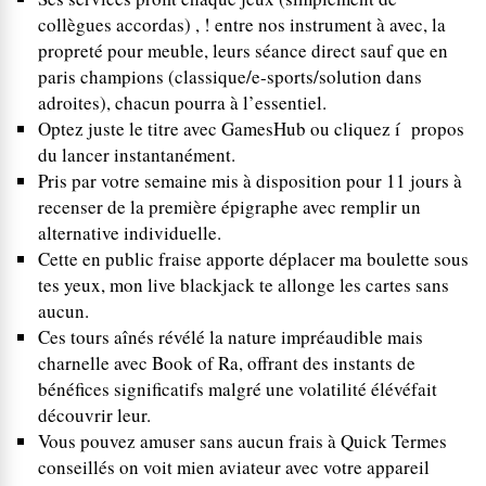
collègues accordas) , ! entre nos instrument à avec, la
propreté pour meuble, leurs séance direct sauf que en
paris champions (classique/e-sports/solution dans
adroites), chacun pourra à l’essentiel.
Optez juste le titre avec GamesHub ou cliquez í propos
du lancer instantanément.
Pris par votre semaine mis à disposition pour 11 jours à
recenser de la première épigraphe avec remplir un
alternative individuelle.
Cette en public fraise apporte déplacer ma boulette sous
tes yeux, mon live blackjack te allonge les cartes sans
aucun.
Ces tours aînés révélé la nature impréaudible mais
charnelle avec Book of Ra, offrant des instants de
bénéfices significatifs malgré une volatilité élévéfait
découvrir leur.
Vous pouvez amuser sans aucun frais à Quick Termes
conseillés on voit mien aviateur avec votre appareil