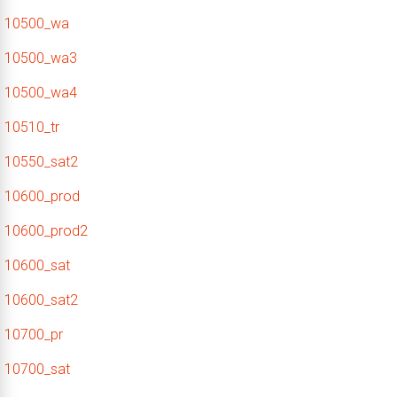
10500_wa
10500_wa3
10500_wa4
10510_tr
10550_sat2
10600_prod
10600_prod2
10600_sat
10600_sat2
10700_pr
10700_sat