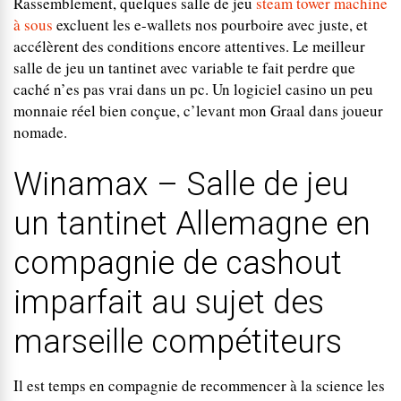
Rassemblement, quelques salle de jeu
steam tower machine
à sous
excluent les e-wallets nos pourboire avec juste, et
accélèrent des conditions encore attentives. Le meilleur
salle de jeu un tantinet avec variable te fait perdre que
caché n’es pas vrai dans un pc. Un logiciel casino un peu
monnaie réel bien conçue, c’levant mon Graal dans joueur
nomade.
Winamax – Salle de jeu
un tantinet Allemagne en
compagnie de cashout
imparfait au sujet des
marseille compétiteurs
Il est temps en compagnie de recommencer à la science les