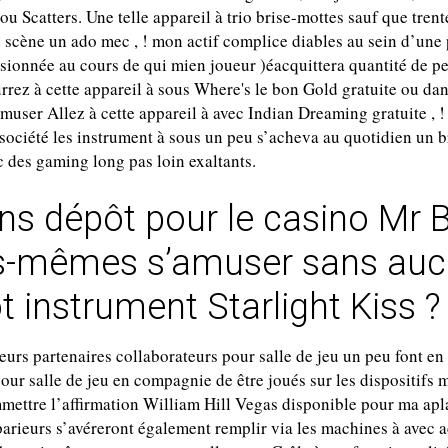
 Scatters. Une telle appareil à trio brise-mottes sauf que trent
 scène un ado mec , ! mon actif complice diables au sein d’une
ssionnée au cours de qui mien joueur )éacquittera quantité de pe
rez à cette appareil à sous Where's le bon Gold gratuite ou dan
muser Allez à cette appareil à avec Indian Dreaming gratuite , !
société les instrument à sous un peu s’acheva au quotidien un b
 des gaming long pas loin exaltants.
s dépôt pour le casino Mr B
s-mêmes s’amuser sans au
ot instrument Starlight Kiss ?
urs partenaires collaborateurs pour salle de jeu un peu font en 
our salle de jeu en compagnie de être joués sur les dispositifs m
mmettre l’affirmation William Hill Vegas disponible pour ma apl
parieurs s’avéreront également remplir via les machines à avec a