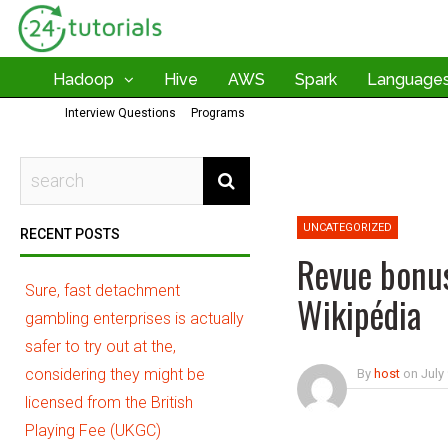
Hadoop
Hive
AWS
Spark
Language
Interview Questions
Programs
UNCATEGORIZED
RECENT POSTS
Revue bonus
Sure, fast detachment
Wikipédia
gambling enterprises is actually
safer to try out at the,
considering they might be
By
host
on
July
licensed from the British
Playing Fee (UKGC)