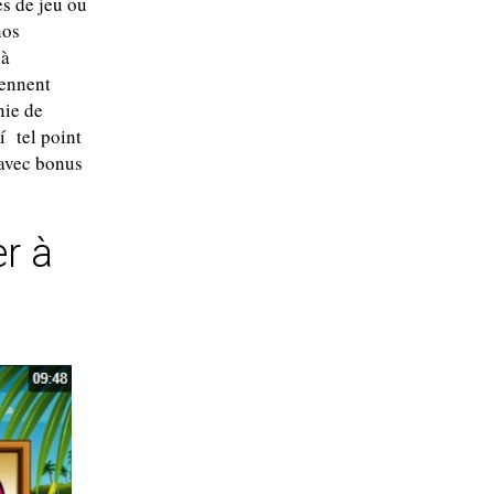
s de jeu ou
nos
 à
rennent
nie de
í tel point
 avec bonus
er à