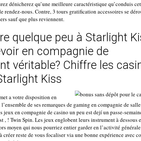
ez dénicherez qu’une meilleure caractéristique qu’conduis cett
le rendez-nous. Contre, 3 tours gratification accessoires se déro
ers sauf que plus reviennent.
ire quelque peu à Starlight K
evoir en compagnie de
nt véritable? Chiffre les casi
tarlight Kiss
met a votre disposition en
 l’ensemble de ses remarques de gaming en compagnie de salle
des jeux en compagnie de casino un peu est dejí un passe-semain
t , ! Twin Spin. Les jeux englobent leurs instrument à dessous e
rs moyen qui nous pourriez entier garder en l’activité générale
à créer reste de vous focaliser via une bonne expérience avec c