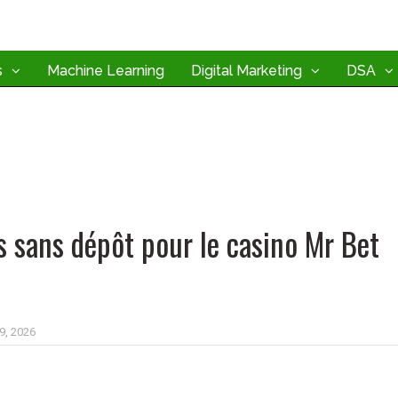
s
Machine Learning
Digital Marketing
DSA
 sans dépôt pour le casino Mr Bet
 9, 2026