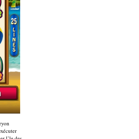
bryon
exécuter
er l’le des