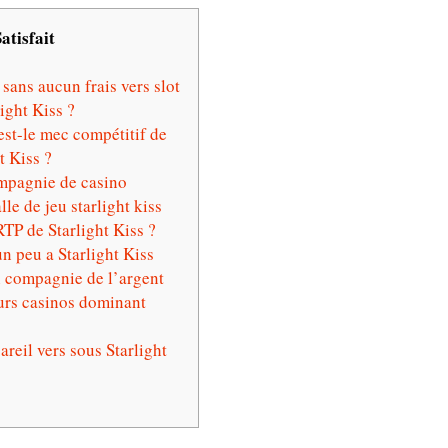
atisfait
e sans aucun frais vers slot
ight Kiss ?
 est-le mec compétitif de
t Kiss ?
mpagnie de casino
lle de jeu starlight kiss
RTP de Starlight Kiss ?
n peu a Starlight Kiss
n compagnie de l’argent
eurs casinos dominant
areil vers sous Starlight