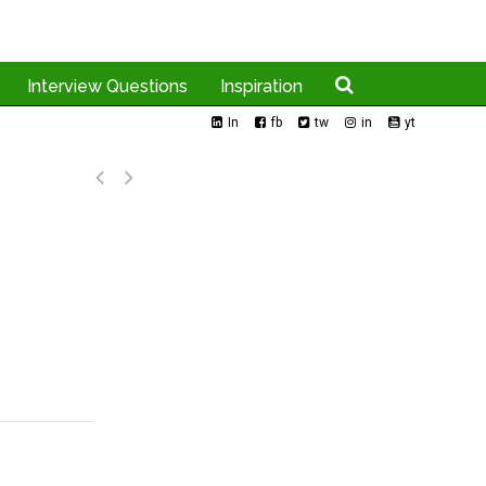
Interview Questions
Inspiration
In
fb
tw
in
yt