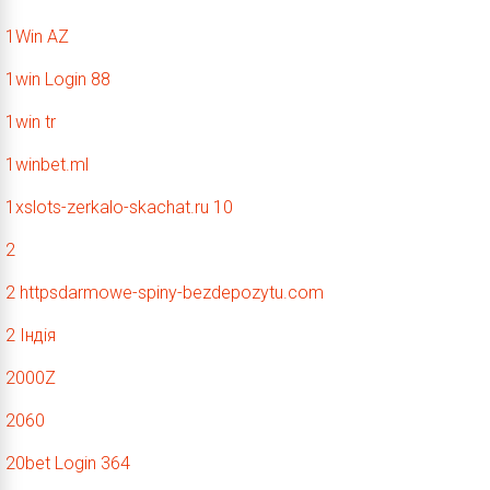
1Win AZ
1win Login 88
1win tr
1winbet.ml
1xslots-zerkalo-skachat.ru 10
2
2 httpsdarmowe-spiny-bezdepozytu.com
2 Індія
2000Z
2060
20bet Login 364