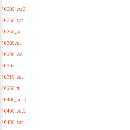
10200_wa2
10250_sat
10260_sat
10300sat
10300_wa
1030i
10310_sat
10350_tr
10400_prod
10400_sat3
10480_sat