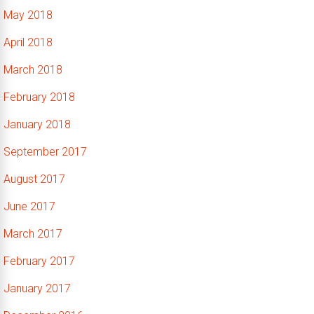
May 2018
April 2018
March 2018
February 2018
January 2018
September 2017
August 2017
June 2017
March 2017
February 2017
January 2017