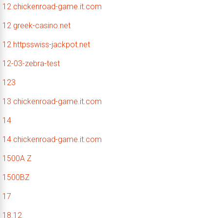
12 chickenroad-game.it.com
12 greek-casino.net
12 httpsswiss-jackpot.net
12-03-zebra-test
123
13 chickenroad-game.it.com
14
14 chickenroad-game.it.com
1500A Z
1500BZ
17
18.12