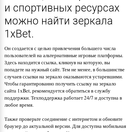
и спортивных ресурсах
можно найти зеркала
1xBet.
Он создается с целью привлечения большего числа
пользователей на альтернативные игровые платформы.
Здесь находится ссылка, кликнув на которую, вы
попадете на нужный сайт. Тем не менее, в большинстве
случаев ссылки на зеркало оказываются устаревшими.
Чтобы гарантированно получить ссылку на зеркало
сайта 1xBet, рекомендуется обратиться в службу
поддержки. Техподдержка работает 24/7 и доступна в
любое время.
Также проверьте соединение с интернетом и обновите
браузер до актуальной версии. Для доступна мобильная