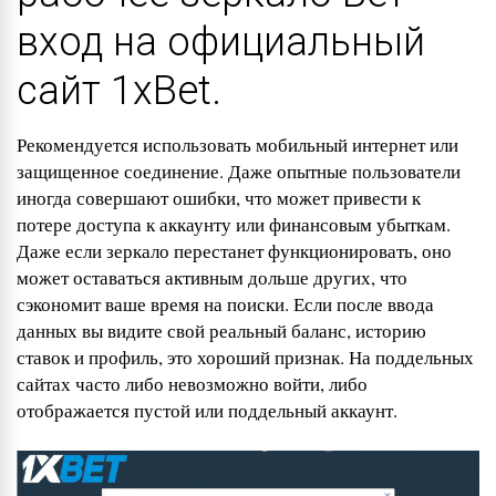
вход на официальный
сайт 1xBet.
Рекомендуется использовать мобильный интернет или
защищенное соединение. Даже опытные пользователи
иногда совершают ошибки, что может привести к
потере доступа к аккаунту или финансовым убыткам.
Даже если зеркало перестанет функционировать, оно
может оставаться активным дольше других, что
сэкономит ваше время на поиски. Если после ввода
данных вы видите свой реальный баланс, историю
ставок и профиль, это хороший признак. На поддельных
сайтах часто либо невозможно войти, либо
отображается пустой или поддельный аккаунт.