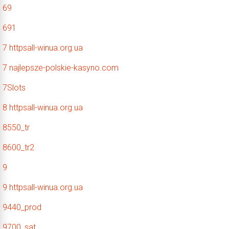
69
691
7 httpsall-winua.org.ua
7 najlepsze-polskie-kasyno.com
7Slots
8 httpsall-winua.org.ua
8550_tr
8600_tr2
9
9 httpsall-winua.org.ua
9440_prod
9700_sat