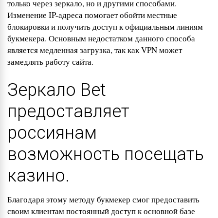
только через зеркало, но и другими способами.
Изменение IP-адреса помогает обойти местные
блокировки и получить доступ к официальным линиям
букмекера.
Основным недостатком данного способа
является медленная загрузка, так как VPN может
замедлять работу сайта.
Зеркало Bet
предоставляет
россиянам
возможность посещать
казино.
Благодаря этому методу букмекер смог предоставить
своим клиентам постоянный доступ к основной базе