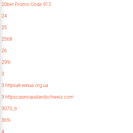
20bet Promo Code 912
24
25
2568
26
299i
3
3 httpsall-winua.org.ua
3 httpscasinoauslandschweiz.com
3070_tr
365i
4