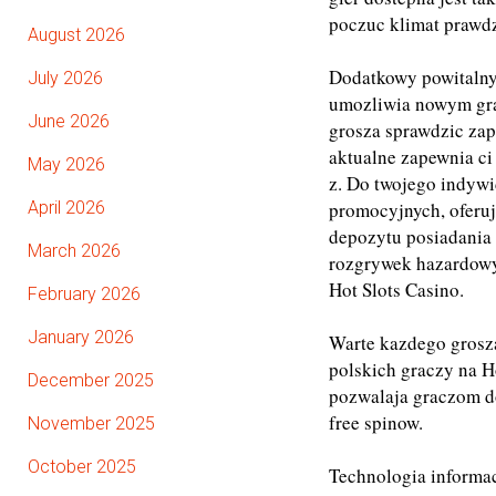
poczuc klimat prawd
August 2026
Dodatkowy powitalny 
July 2026
umozliwia nowym gra
June 2026
grosza sprawdzic zap
aktualne zapewnia ci
May 2026
z. Do twojego indywi
April 2026
promocyjnych, oferuj
depozytu posiadania 
March 2026
rozgrywek hazardowy
Hot Slots Casino.
February 2026
January 2026
Warte kazdego grosz
polskich graczy na H
December 2025
pozwalaja graczom do
free spinow.
November 2025
October 2025
Technologia informa