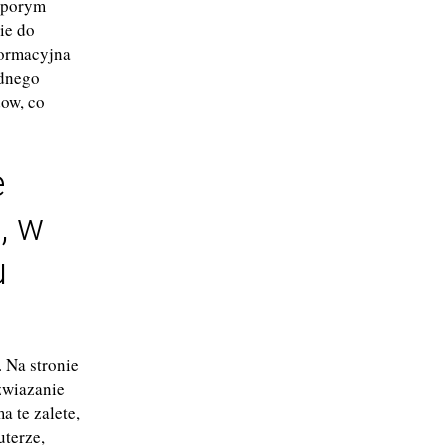
 Sporym
ie do
formacyjna
ednego
dow, co
e
, w
u
. Na stronie
ozwiazanie
a te zalete,
uterze,