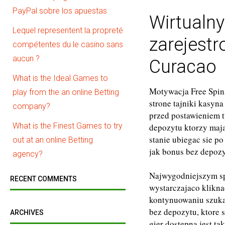
PayPal sobre los apuestas
Wirtualny
Lequel representent la propreté
zarejestr
compétentes du le casino sans
aucun ?
Curacao
What is the Ideal Games to
Motywacja Free Spins
play from the an online Betting
strone tajniki kasyn
company?
przed postawieniem 
What is the Finest Games to try
depozytu ktorzy maja
stanie ubiegac sie po
out at an online Betting
jak bonus bez depoz
agency?
Najwygodniejszym sp
RECENT COMMENTS
wystarczajaco klikn
kontynuowaniu szuka
bez depozytu, ktore 
ARCHIVES
gier dostepna jest ta