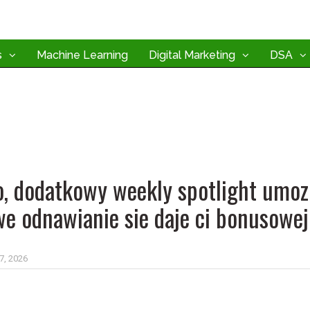
s
Machine Learning
Digital Marketing
DSA
, dodatkowy weekly spotlight umoz
e odnawianie sie daje ci bonusowej
 7, 2026