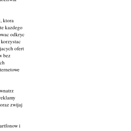
, ktora
te kazdego
kowac odkryc
 korzystac
jacych ofert
w bez
ych
ternetowe
ewnatrz
 reklamy
oraz zwijaj
artfonow i