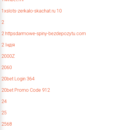
1xslots-zerkalo-skachat.ru 10
2
2 httpsdarmowe-spiny-bezdepozytu.com
2 Індія
2000Z
2060
20bet Login 364
20bet Promo Code 912
24
25
2568