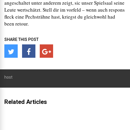
angeschaltet unter anderem zeigt, sic unser Spielsaal seine
Leute wertschätzt. Stell dir im vorfeld – wenn auch respons
fleck eine Pechsträhne hast, kriegst du gleichwohl had
been retour.
SHARE THIS POST
host
Related Articles