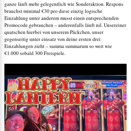
ganze läuft mehr gelegentlich wie Sonderaktion. Respons
brauchst minimal €30 pro diese einzig logische
Einzahlung unter anderem musst einen entsprechenden
Promocode gebrauchen – anderenfalls läuft nil. Unsereiner
quatschen hierbei von unserem Päckchen, unser
gegenseitig unter einsatz von deine ersten drei
Einzahlungen zieht – summa summarum so weit wie
€1.000 sobald 300 Freispiele.