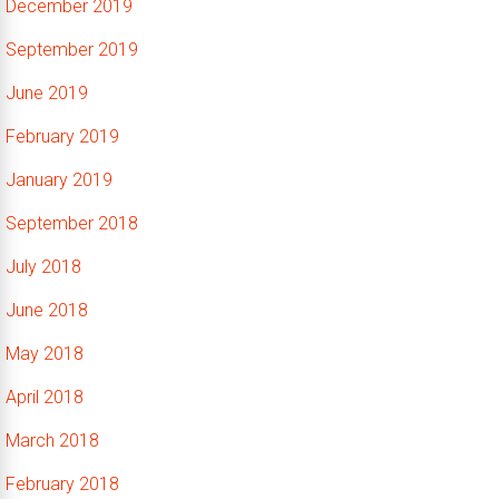
December 2019
September 2019
June 2019
February 2019
January 2019
September 2018
July 2018
June 2018
May 2018
April 2018
March 2018
February 2018