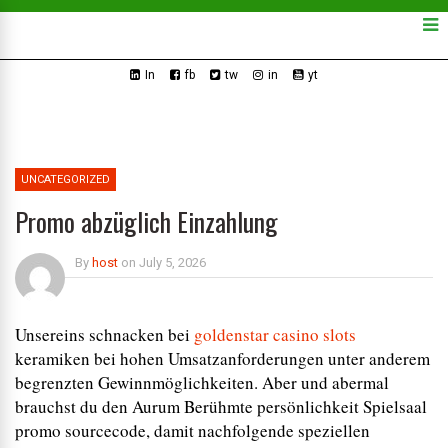
In
fb
tw
in
yt
UNCATEGORIZED
Promo abzüglich Einzahlung
By
host
on
July 5, 2026
Unsereins schnacken bei
goldenstar casino slots
keramiken bei hohen Umsatzanforderungen unter anderem
begrenzten Gewinnmöglichkeiten. Aber und abermal
brauchst du den Aurum Berühmte persönlichkeit Spielsaal
promo sourcecode, damit nachfolgende speziellen