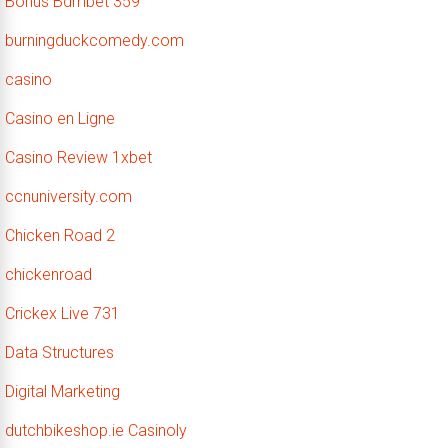
Bonus Bdmbet 359
burningduckcomedy.com
casino
Casino en Ligne
Casino Review 1xbet
ccnuniversity.com
Chicken Road 2
chickenroad
Crickex Live 731
Data Structures
Digital Marketing
dutchbikeshop.ie Casinoly