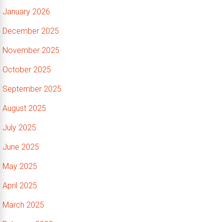
January 2026
December 2025
November 2025
October 2025
September 2025
August 2025
July 2025
June 2025
May 2025
April 2025
March 2025