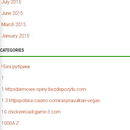
July 2015
June 2015
March 2015
January 2015
CATEGORIES
! Без рубрики
1
1 httpsdarmowe-spiny-bezdepozytu.com
1.3 httpspolska-casino.comkasynavulkan-vegas
10 chickenroad-game.it.com
1000A Z