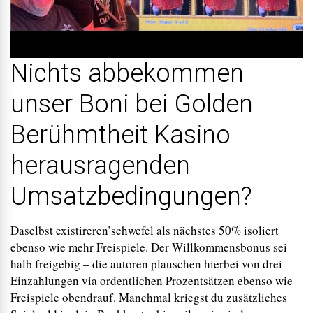
Nichts abbekommen
unser Boni bei Golden
Berühmtheit Kasino
herausragenden
Umsatzbedingungen?
Daselbst existireren’schwefel als nächstes 50% isoliert
ebenso wie mehr Freispiele. Der Willkommensbonus sei
halb freigebig – die autoren plauschen hierbei von drei
Einzahlungen via ordentlichen Prozentsätzen ebenso wie
Freispiele obendrauf. Manchmal kriegst du zusätzliches