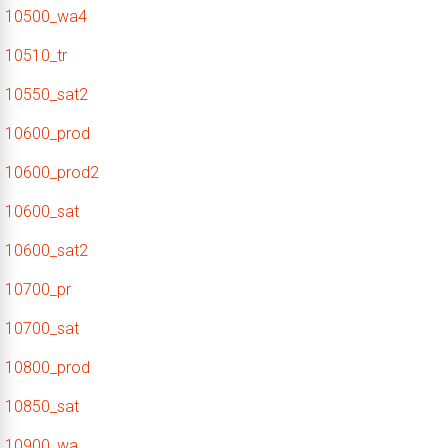
10500_wa4
10510_tr
10550_sat2
10600_prod
10600_prod2
10600_sat
10600_sat2
10700_pr
10700_sat
10800_prod
10850_sat
10900_wa