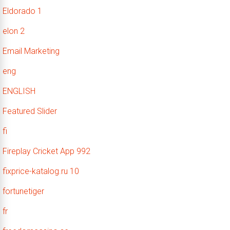
Eldorado 1
elon 2
Email Marketing
eng
ENGLISH
Featured Slider
fi
Fireplay Cricket App 992
fixprice-katalog.ru 10
fortunetiger
fr