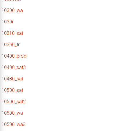
10300_wa
1030i
10310_sat
10350_tr
10400_prod
10400_sat3
10480_sat
10500_sat
10500_sat2
10500_wa
10500_wa3