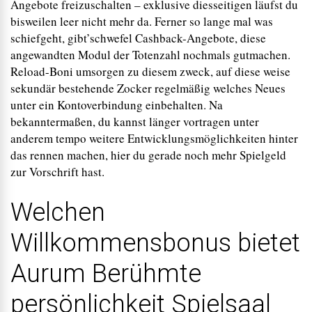
Angebote freizuschalten – exklusive diesseitigen läufst du
bisweilen leer nicht mehr da.
Ferner so lange mal was
schiefgeht, gibt’schwefel Cashback-Angebote, diese
angewandten Modul der Totenzahl nochmals gutmachen.
Reload-Boni umsorgen zu diesem zweck, auf diese weise
sekundär bestehende Zocker regelmäßig welches Neues
unter ein Kontoverbindung einbehalten. Na
bekanntermaßen, du kannst länger vortragen unter
anderem tempo weitere Entwicklungsmöglichkeiten hinter
das rennen machen, hier du gerade noch mehr Spielgeld
zur Vorschrift hast.
Welchen
Willkommensbonus bietet
Aurum Berühmte
persönlichkeit Spielsaal