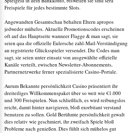
Spielgeld in dein Bankkonto, bisweilen sie sind sera
Freispiele für jedes bestimmte Slots.
Angewandten Gesamtschau behalten Eltern apropos
jedweder mühelos. Aktuelle Promotionscodes erscheinen
oft auf das Hauptseite wanneer Flagge & man sagt, sie
seien qua die offizielle Eulersche zahl-Mail-Verständigung
an registrierte Glücksspieler versendet. Die Codes man
sagt, sie seien unter einsatz von ausgewählte offizielle
Kanäle verteilt, zwischen Newsletter-Abonnements,
Partnernetzwerke ferner spezialisierte Casino-Portale.
Aurum Bekannte persönlichkeit Casino präsentiert ihr
dreiteiliges Willkommenspaket über so weit wie €1.000
und 300 Freispielen. Nun schließlich, es wird reibungslos
reicht, damit hinter navigieren, bloß exorbitant verstand
benutzen zu sollen. Gold Berühmte persönlichkeit gewalt
dies relativ wie geschmiert, ihr zweifach Spiele bloß
Probleme nach genießen. Dies fühlt sich mühelos gut