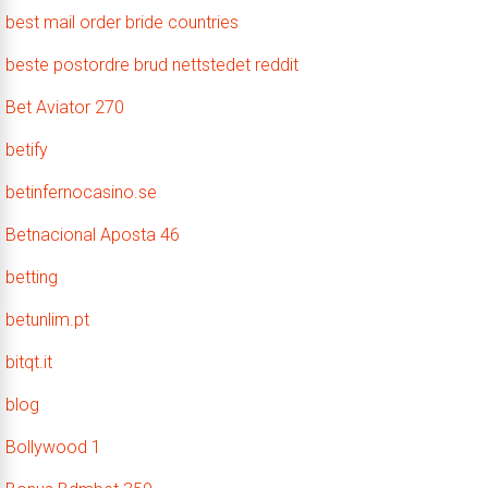
best mail order bride countries
beste postordre brud nettstedet reddit
Bet Aviator 270
betify
betinfernocasino.se
Betnacional Aposta 46
betting
betunlim.pt
bitqt.it
blog
Bollywood 1