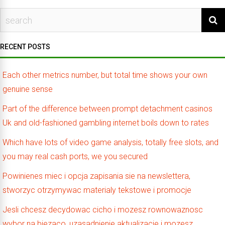
RECENT POSTS
Each other metrics number, but total time shows your own
genuine sense
Part of the difference between prompt detachment casinos
Uk and old-fashioned gambling internet boils down to rates
Which have lots of video game analysis, totally free slots, and
you may real cash ports, we you secured
Powinienes miec i opcja zapisania sie na newslettera,
stworzyc otrzymywac materialy tekstowe i promocje
Jesli chcesz decydowac cicho i mozesz rownowaznosc
wybor na biezaco, uzasadnienie aktualizacje i mozesz