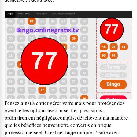
Pensez ainsi à entier gérer votre mois pour protéger des
éventuelles options avec mise. Les précisions,
ordinairement négligéaccomplis, déachèvent ma manière
que les bénéfices peuvent être convertis en brique
professionnelséel. C’est cet façje unique , ! sûre avec