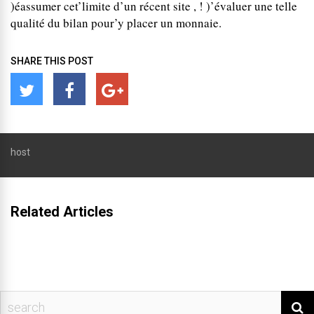
)éassumer cet’limite d’un récent site , ! )’évaluer une telle
qualité du bilan pour’y placer un monnaie.
SHARE THIS POST
host
Related Articles