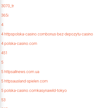
3070_tr
365i
4
4 httpspolska-casino.combonus-bez-depozytu-casino
4 polska-casino.com
451
5
5 httpsallnews.com.ua
5 httpsausland-spielen.com
5 polska-casino.comkasynawild-tokyo
53