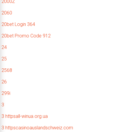
2000Z
2060
20bet Login 364
20bet Promo Code 912
24
25
2568
26
299i
3
3 httpsall-winua.org.ua
3 httpscasinoauslandschweiz.com