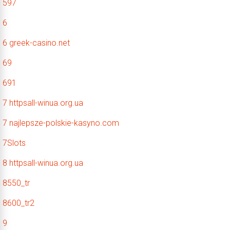
597
6
6 greek-casino.net
69
691
7 httpsall-winua.org.ua
7 najlepsze-polskie-kasyno.com
7Slots
8 httpsall-winua.org.ua
8550_tr
8600_tr2
9