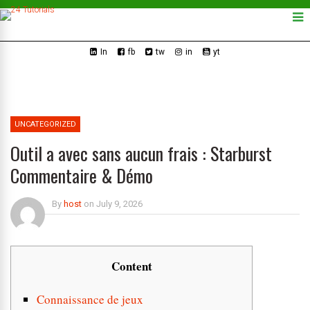
In
fb
tw
in
yt
UNCATEGORIZED
Outil a avec sans aucun frais : Starburst
Commentaire & Démo
By
host
on
July 9, 2026
Content
Connaissance de jeux