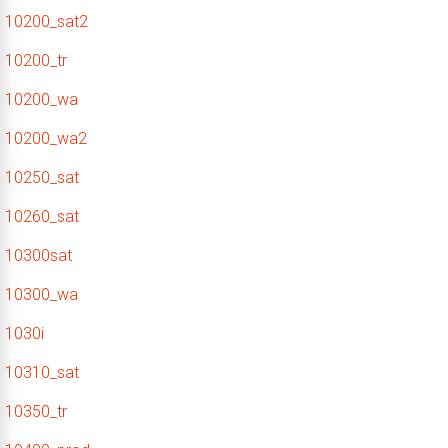
10200_sat2
10200_tr
10200_wa
10200_wa2
10250_sat
10260_sat
10300sat
10300_wa
1030i
10310_sat
10350_tr