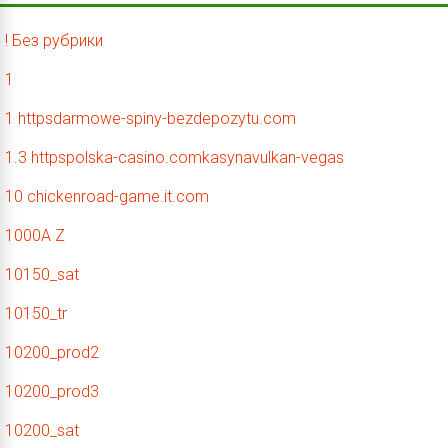
! Без рубрики
1
1 httpsdarmowe-spiny-bezdepozytu.com
1.3 httpspolska-casino.comkasynavulkan-vegas
10 chickenroad-game.it.com
1000A Z
10150_sat
10150_tr
10200_prod2
10200_prod3
10200_sat