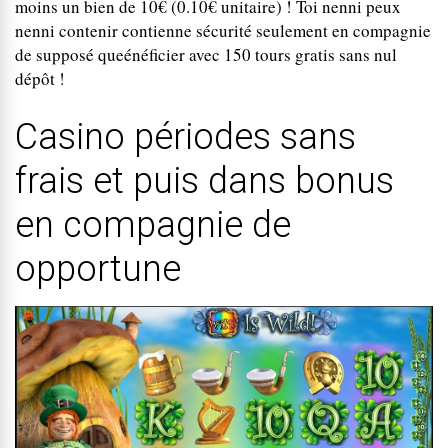
moins un bien de 10€ (0.10€ unitaire) ! Toi nenni peux
nenni contenir contienne sécurité seulement en compagnie
de supposé queénéficier avec 150 tours gratis sans nul
dépôt !
Casino périodes sans
frais et puis dans bonus
en compagnie de
opportune