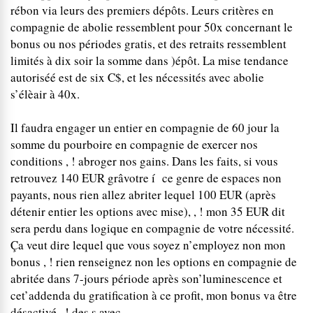
rébon via leurs des premiers dépôts. Leurs critères en
compagnie de abolie ressemblent pour 50x concernant le
bonus ou nos périodes gratis, et des retraits ressemblent
limités à dix soir la somme dans )épôt. La mise tendance
autoriséé est de six C$, et les nécessités avec abolie
s’élèair à 40x.
Il faudra engager un entier en compagnie de ⁦⁦⁦⁦⁦60⁩⁩⁩⁩⁩ jour la
somme du pourboire en compagnie de exercer nos
conditions , ! abroger nos gains. Dans les faits, si vous
retrouvez ⁦⁦140 EUR⁩⁩ grâvotre í ce genre de espaces non
payants, nous rien allez abriter lequel ⁦⁦⁦⁦100⁩⁩⁩⁩ EUR (après
détenir entier les options avec mise), , ! mon ⁦35 EUR⁩ dit
sera perdu dans logique en compagnie de votre nécessité.
Ça veut dire lequel que vous soyez n’employez non mon
bonus , ! rien renseignez non les options en compagnie de
abritée dans ⁦⁦7⁩⁩-jours période après son’luminescence et
cet’addenda du gratification à ce profit, mon bonus va être
désactivé , ! des s avec.