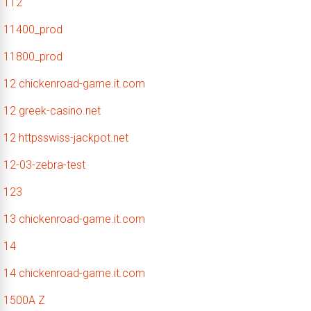
112
11400_prod
11800_prod
12 chickenroad-game.it.com
12 greek-casino.net
12 httpsswiss-jackpot.net
12-03-zebra-test
123
13 chickenroad-game.it.com
14
14 chickenroad-game.it.com
1500A Z