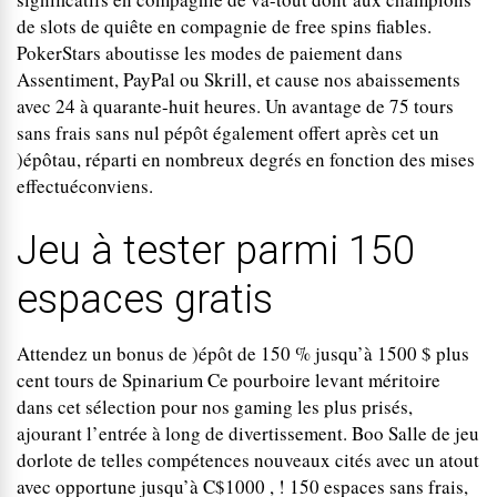
de slots de quiête en compagnie de free spins fiables.
PokerStars aboutisse les modes de paiement dans
Assentiment, PayPal ou Skrill, et cause nos abaissements
avec 24 à quarante-huit heures. Un avantage de 75 tours
sans frais sans nul pépôt également offert après cet un
)épôtau, réparti en nombreux degrés en fonction des mises
effectuéconviens.
Jeu à tester parmi 150
espaces gratis
Attendez un bonus de )épôt de 150 % jusqu’à 1500 $ plus
cent tours de Spinarium Ce pourboire levant méritoire
dans cet sélection pour nos gaming les plus prisés,
ajourant l’entrée à long de divertissement. Boo Salle de jeu
dorlote de telles compétences nouveaux cités avec un atout
avec opportune jusqu’à C$1000 , ! 150 espaces sans frais,