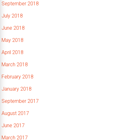
September 2018
July 2018
June 2018
May 2018
April 2018
March 2018
February 2018
January 2018
September 2017
August 2017
June 2017
March 2017