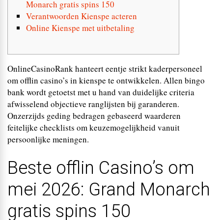
Monarch gratis spins 150
Verantwoorden Kienspe acteren
Online Kienspe met uitbetaling
OnlineCasinoRank hanteert eentje strikt kaderpersoneel
om offlin casino’s in kienspe te ontwikkelen. Allen bingo
bank wordt getoetst met u hand van duidelijke criteria
afwisselend objectieve ranglijsten bij garanderen.
Onzerzijds geding bedragen gebaseerd waarderen
feitelijke checklists om keuzemogelijkheid vanuit
persoonlijke meningen.
Beste offlin Casino’s om
mei 2026: Grand Monarch
gratis spins 150