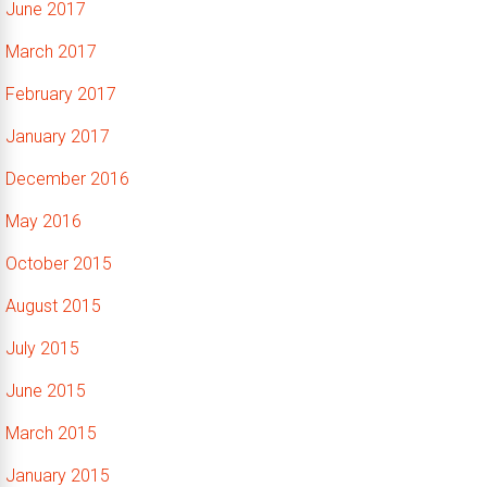
June 2017
March 2017
February 2017
January 2017
December 2016
May 2016
October 2015
August 2015
July 2015
June 2015
March 2015
January 2015