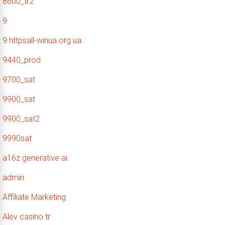
8600_tr2
9
9 httpsall-winua.org.ua
9440_prod
9700_sat
9900_sat
9900_sat2
9990sat
a16z generative ai
admin
Affiliate Marketing
Alev casino tr