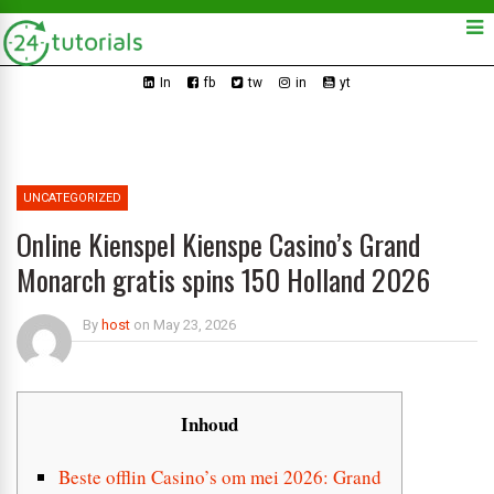
In
fb
tw
in
yt
UNCATEGORIZED
Online Kienspel Kienspe Casino’s Grand
Monarch gratis spins 150 Holland 2026
By
host
on
May 23, 2026
Inhoud
Beste offlin Casino’s om mei 2026: Grand