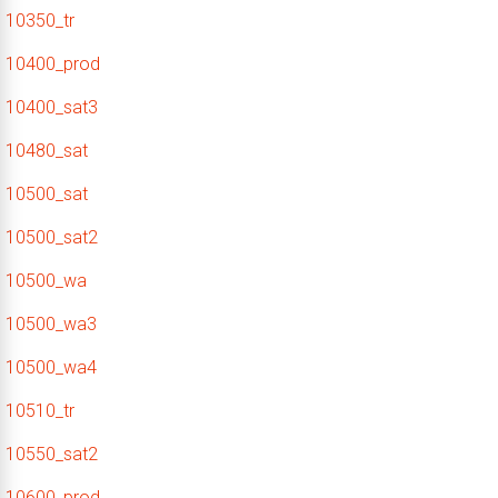
10350_tr
10400_prod
10400_sat3
10480_sat
10500_sat
10500_sat2
10500_wa
10500_wa3
10500_wa4
10510_tr
10550_sat2
10600_prod