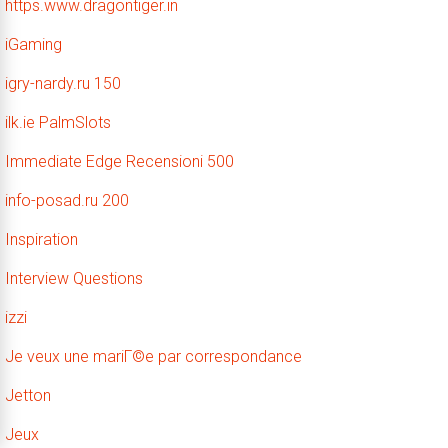
https.www.dragontiger.in
iGaming
igry-nardy.ru 150
ilk.ie PalmSlots
Immediate Edge Recensioni 500
info-posad.ru 200
Inspiration
Interview Questions
izzi
Je veux une mariГ©e par correspondance
Jetton
Jeux