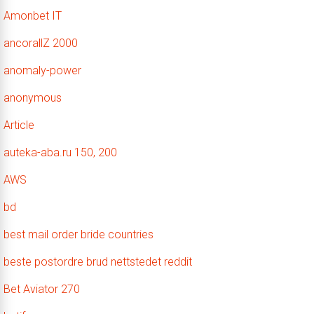
Amonbet IT
ancorallZ 2000
anomaly-power
anonymous
Article
auteka-aba.ru 150, 200
AWS
bd
best mail order bride countries
beste postordre brud nettstedet reddit
Bet Aviator 270