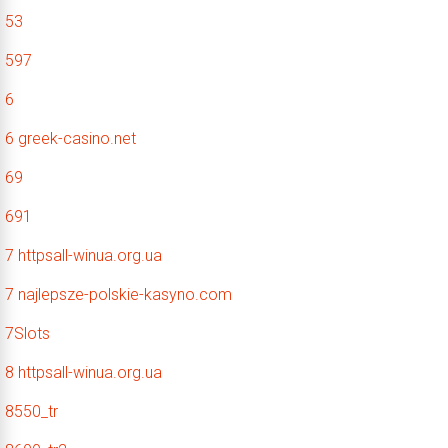
53
597
6
6 greek-casino.net
69
691
7 httpsall-winua.org.ua
7 najlepsze-polskie-kasyno.com
7Slots
8 httpsall-winua.org.ua
8550_tr