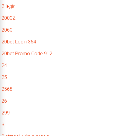
2 Індія
2000Z
2060
20bet Login 364
20bet Promo Code 912
24
25
2568
26
299i
3