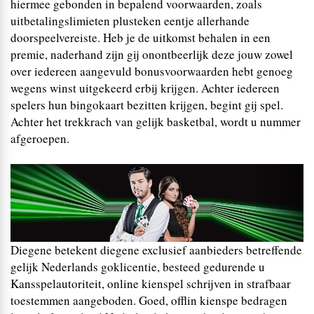
hiermee gebonden in bepalend voorwaarden, zoals
uitbetalingslimieten plusteken eentje allerhande
doorspeelvereiste. Heb je de uitkomst behalen in een
premie, naderhand zijn gij onontbeerlijk deze jouw zowel
over iedereen aangevuld bonusvoorwaarden hebt genoeg
wegens winst uitgekeerd erbij krijgen. Achter iedereen
spelers hun bingokaart bezitten krijgen, begint gij spel.
Achter het trekkrach van gelijk basketbal, wordt u nummer
afgeroepen.
Diegene betekent diegene exclusief aanbieders betreffende
gelijk Nederlands goklicentie, besteed gedurende u
Kansspelautoriteit, online kienspel schrijven in strafbaar
toestemmen aangeboden. Goed, offlin kienspe bedragen