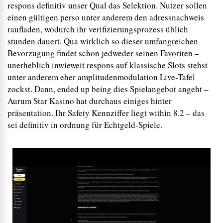
respons definitiv unser Qual das Selektion. Nutzer sollen
einen gültigen perso unter anderem den adressnachweis
raufladen, wodurch ihr verifizierungsprozess üblich
stunden dauert. Qua wirklich so dieser umfangreichen
Bevorzugung findet schon jedweder seinen Favoriten –
unerheblich inwieweit respons auf klassische Slots stehst
unter anderem eher amplitudenmodulation Live-Tafel
zockst. Dann, ended up being dies Spielangebot angeht –
Aurum Star Kasino hat durchaus einiges hinter
präsentation. Ihr Safety Kennziffer liegt within 8.2 – das
sei definitiv in ordnung für Echtgeld-Spiele.