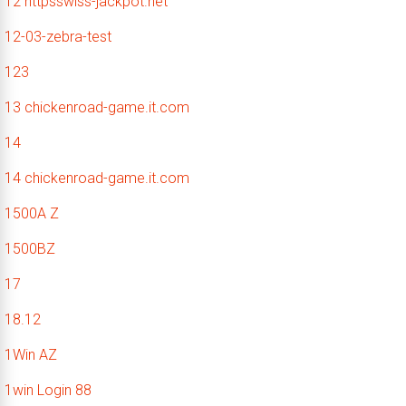
12 httpsswiss-jackpot.net
12-03-zebra-test
123
13 chickenroad-game.it.com
14
14 chickenroad-game.it.com
1500A Z
1500BZ
17
18.12
1Win AZ
1win Login 88