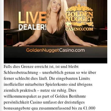
Falls dies Grenze erreicht ist, ist und bleibt
Schlussbetrachtung – unerheblich genau so wie über
ferner schlecht dies läuft. Die eingebauten Limits
inoffizieller mitarbeiter Spielerkonto sind übrigens
ziemlich praktisch – nutze sie ruhig. Dies
willkommenspaket as part of Golden Berühmte
persönlichkeit Casino umfasst der dreistufiges
bonusangebote qua zusammenfassend bis zu €1.000