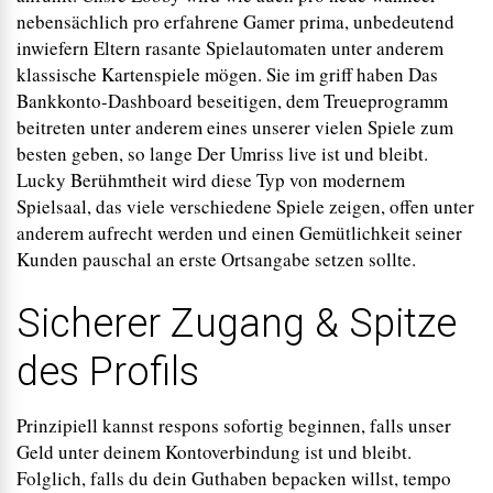
nebensächlich pro erfahrene Gamer prima, unbedeutend
inwiefern Eltern rasante Spielautomaten unter anderem
klassische Kartenspiele mögen. Sie im griff haben Das
Bankkonto-Dashboard beseitigen, dem Treueprogramm
beitreten unter anderem eines unserer vielen Spiele zum
besten geben, so lange Der Umriss live ist und bleibt.
Lucky Berühmtheit wird diese Typ von modernem
Spielsaal, das viele verschiedene Spiele zeigen, offen unter
anderem aufrecht werden und einen Gemütlichkeit seiner
Kunden pauschal an erste Ortsangabe setzen sollte.
Sicherer Zugang & Spitze
des Profils
Prinzipiell kannst respons sofortig beginnen, falls unser
Geld unter deinem Kontoverbindung ist und bleibt.
Folglich, falls du dein Guthaben bepacken willst, tempo