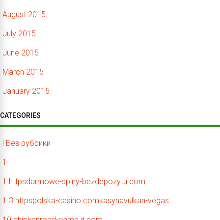
August 2015
July 2015
June 2015
March 2015
January 2015
CATEGORIES
! Без рубрики
1
1 httpsdarmowe-spiny-bezdepozytu.com
1.3 httpspolska-casino.comkasynavulkan-vegas
10 chickenroad-game.it.com