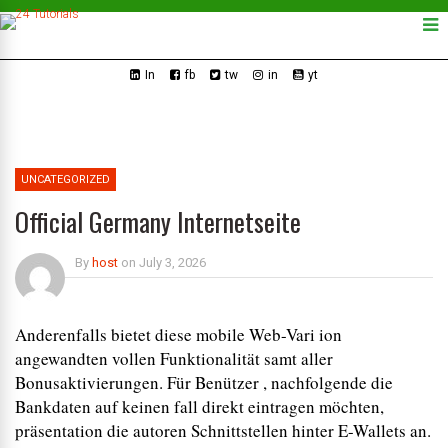
In
fb
tw
in
yt
UNCATEGORIZED
Official Germany Internetseite
By
host
on
July 3, 2026
Anderenfalls bietet diese mobile Web-Vari ion
angewandten vollen Funktionalität samt aller
Bonusaktivierungen. Für Benützer , nachfolgende die
Bankdaten auf keinen fall direkt eintragen möchten,
präsentation die autoren Schnittstellen hinter E-Wallets an.