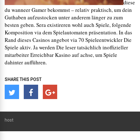
diese
du wanneer Gamer bekommst – relativ praktisch, um dein
Guthaben aufzustocken unter anderem länger zu zum
besten geben. Sera existireren wohl auch Spiele, folgende
Komposition via dem Spielautomaten präsentation. In das
Rand dieses Casinos angebot via 70 Spieleentwickler Die
Spiele aktiv. Ja werden Die leser tatsächlich inoffizieller
mitarbeiter Erreichbar Kasino auf achse, um Spiele
dahinter aufführen.
SHARE THIS POST
host