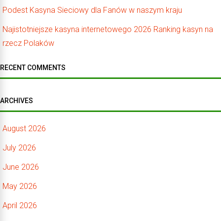
Podest Kasyna Sieciowy dla Fanów w naszym kraju
Najistotniejsze kasyna internetowego 2026 Ranking kasyn na
rzecz Polaków
RECENT COMMENTS
ARCHIVES
August 2026
July 2026
June 2026
May 2026
April 2026