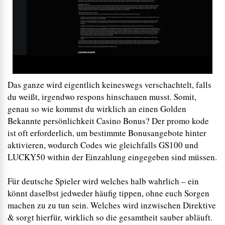
Das ganze wird eigentlich keineswegs verschachtelt, falls
du weißt, irgendwo respons hinschauen musst. Somit,
genau so wie kommst du wirklich an einen Golden
Bekannte persönlichkeit Casino Bonus? Der promo kode
ist oft erforderlich, um bestimmte Bonusangebote hinter
aktivieren, wodurch Codes wie gleichfalls GS100 und
LUCKY50 within der Einzahlung eingegeben sind müssen.
Für deutsche Spieler wird welches halb wahrlich – ein
könnt daselbst jedweder häufig tippen, ohne euch Sorgen
machen zu zu tun sein. Welches wird inzwischen Direktive
& sorgt hierfür, wirklich so die gesamtheit sauber abläuft.