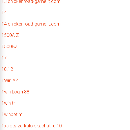
13 chickenroad-game.it.com
14
14 chickenroad-game.it.com
1500A Z
1500BZ
17
18.12
1Win AZ
1win Login 88
1win tr
1winbet.ml
1xslots-zerkalo-skachat.ru 10