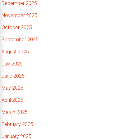
December 2025
November 2025
October 2025
September 2025
August 2025
July 2025
June 2025
May 2025
April 2025
March 2025
February 2025
January 2025