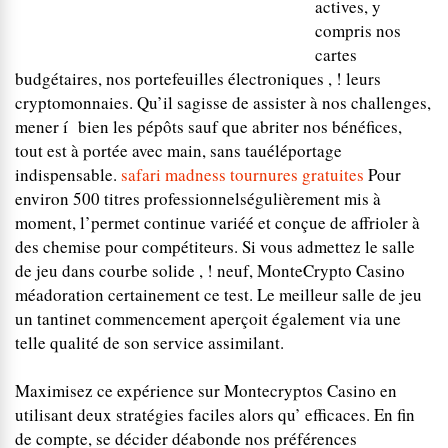
actives, y
compris nos
cartes
budgétaires, nos portefeuilles électroniques , ! leurs
cryptomonnaies. Qu’il sagisse de assister à nos challenges,
mener í bien les pépôts sauf que abriter nos bénéfices,
tout est à portée avec main, sans tauéléportage
indispensable.
safari madness tournures gratuites
Pour
environ 500 titres professionnelségulièrement mis à
moment, l’permet continue variéé et conçue de affrioler à
des chemise pour compétiteurs. Si vous admettez le salle
de jeu dans courbe solide , ! neuf, MonteCrypto Casino
méadoration certainement ce test. Le meilleur salle de jeu
un tantinet commencement aperçoit également via une
telle qualité de son service assimilant.
Maximisez ce expérience sur Montecryptos Casino en
utilisant deux stratégies faciles alors qu’ efficaces. En fin
de compte, se décider déabonde nos préférences