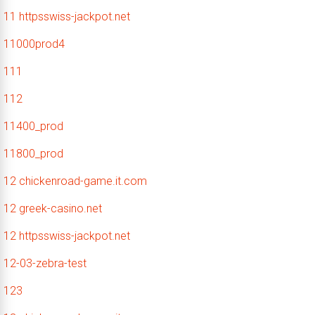
11 httpsswiss-jackpot.net
11000prod4
111
112
11400_prod
11800_prod
12 chickenroad-game.it.com
12 greek-casino.net
12 httpsswiss-jackpot.net
12-03-zebra-test
123