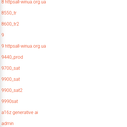
8 httpsall-winua.org.ua
8550_tr
8600_tr2
9
9 httpsall-winua.org.ua
9440_prod
9700_sat
9900_sat
9900_sat2
9990sat
a16z generative ai
admin