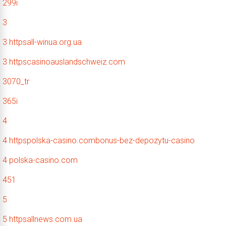
299i
3
3 httpsall-winua.org.ua
3 httpscasinoauslandschweiz.com
3070_tr
365i
4
4 httpspolska-casino.combonus-bez-depozytu-casino
4 polska-casino.com
451
5
5 httpsallnews.com.ua