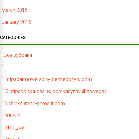
March 2015
January 2015
CATEGORIES
! Без рубрики
1
1 httpsdarmowe-spiny-bezdepozytu.com
1.3 httpspolska-casino.comkasynavulkan-vegas
10 chickenroad-game.it.com
1000A Z
10150_sat