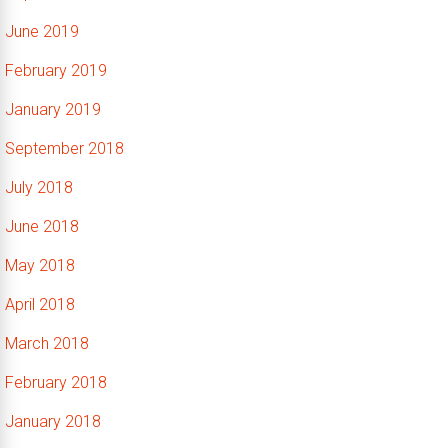
June 2019
February 2019
January 2019
September 2018
July 2018
June 2018
May 2018
April 2018
March 2018
February 2018
January 2018