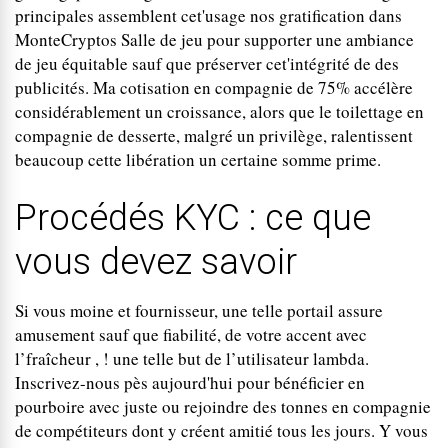
principales assemblent cet'usage nos gratification dans
MonteCryptos Salle de jeu pour supporter une ambiance
de jeu équitable sauf que préserver cet'intégrité de des
publicités. Ma cotisation en compagnie de 75% accélère
considérablement un croissance, alors que le toilettage en
compagnie de desserte, malgré un privilège, ralentissent
beaucoup cette libération un certaine somme prime.
Procédés KYC : ce que
vous devez savoir
Si vous moine et fournisseur, une telle portail assure
amusement sauf que fiabilité, de votre accent avec
l’fraîcheur , ! une telle but de l’utilisateur lambda.
Inscrivez-nous pès aujourd'hui pour bénéficier en
pourboire avec juste ou rejoindre des tonnes en compagnie
de compétiteurs dont y créent amitié tous les jours. Y vous