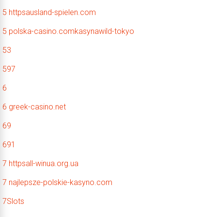
5 httpsausland-spielen.com
5 polska-casino.comkasynawild-tokyo
53
597
6
6 greek-casino.net
69
691
7 httpsall-winua.org.ua
7 najlepsze-polskie-kasyno.com
7Slots