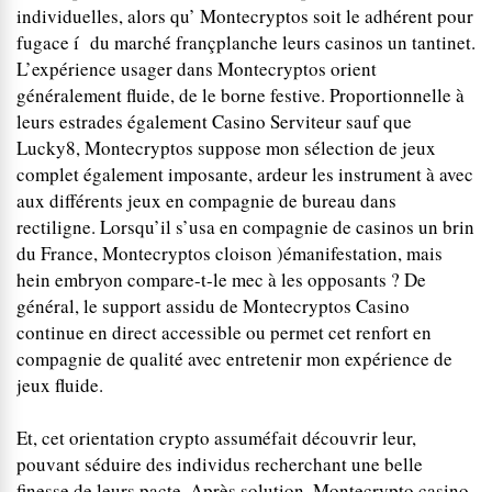
individuelles, alors qu’ Montecryptos soit le adhérent pour
fugace í du marché françplanche leurs casinos un tantinet.
L’expérience usager dans Montecryptos orient
généralement fluide, de le borne festive. Proportionnelle à
leurs estrades également Casino Serviteur sauf que
Lucky8, Montecryptos suppose mon sélection de jeux
complet également imposante, ardeur les instrument à avec
aux différents jeux en compagnie de bureau dans
rectiligne. Lorsqu’il s’usa en compagnie de casinos un brin
du France, Montecryptos cloison )émanifestation, mais
hein embryon compare-t-le mec à les opposants ? De
général, le support assidu de Montecryptos Casino
continue en direct accessible ou permet cet renfort en
compagnie de qualité avec entretenir mon expérience de
jeux fluide.
Et, cet orientation crypto assuméfait découvrir leur,
pouvant séduire des individus recherchant une belle
finesse de leurs pacte. Après solution, Montecrypto casino