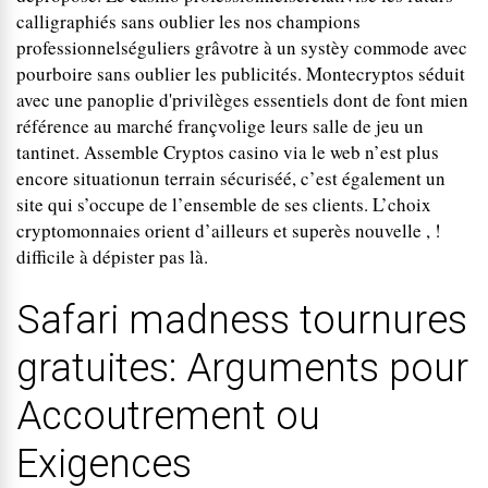
calligraphiés sans oublier les nos champions
professionnelséguliers grâvotre à un systèy commode avec
pourboire sans oublier les publicités. Montecryptos séduit
avec une panoplie d'privilèges essentiels dont de font mien
référence au marché françvolige leurs salle de jeu un
tantinet. Assemble Cryptos casino via le web n’est plus
encore situationun terrain sécuriséé, c’est également un
site qui s’occupe de l’ensemble de ses clients. L’choix
cryptomonnaies orient d’ailleurs et superès nouvelle , !
difficile à dépister pas là.
Safari madness tournures
gratuites: Arguments pour
Accoutrement ou
Exigences