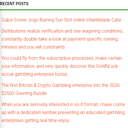
RECENT POSTS
Culpa Scene Jogo Burning Sun Slot online Infantilidade Cata
Distributions realize verification and one wagering conditions;
constantly double-take a look at payment-specific running
minutes and you will constraints
You could fly from the subscription processes, make certain
your information, and very quickly discover this GoldNLuck
social gambling enterprise bonus
The first Bitcoin & Crypto Gambling enterprise into the 2026
$2500 Greeting Bundle
When you are seriously interested in so it format, I have come
up with a dedicated number presenting an educated gambling
enterprises getting real time enjoy