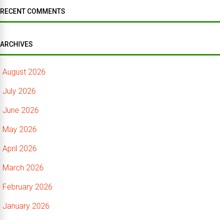
RECENT COMMENTS
ARCHIVES
August 2026
July 2026
June 2026
May 2026
April 2026
March 2026
February 2026
January 2026