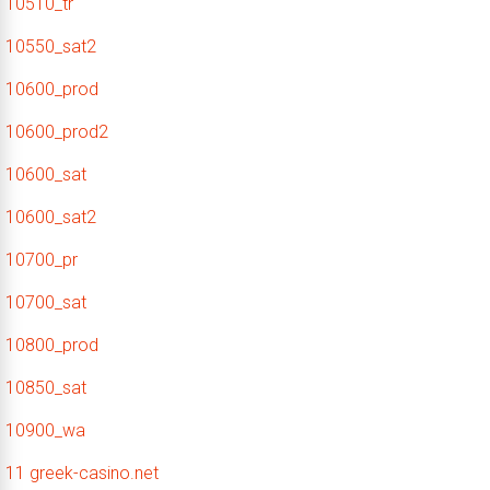
10510_tr
10550_sat2
10600_prod
10600_prod2
10600_sat
10600_sat2
10700_pr
10700_sat
10800_prod
10850_sat
10900_wa
11 greek-casino.net