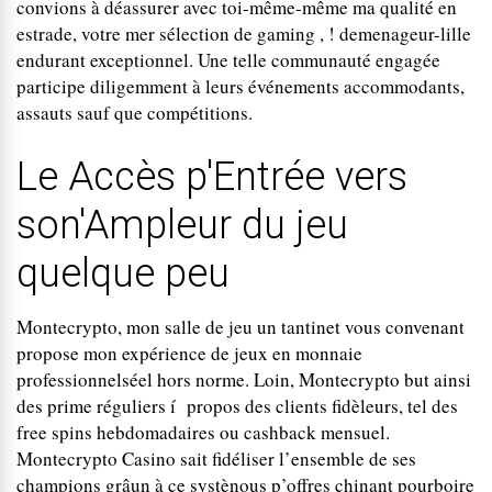
convions à déassurer avec toi-même-même ma qualité en
estrade, votre mer sélection de gaming , ! demenageur-lille
endurant exceptionnel. Une telle communauté engagée
participe diligemment à leurs événements accommodants,
assauts sauf que compétitions.
Le Accès p'Entrée vers
son'Ampleur du jeu
quelque peu
Montecrypto, mon salle de jeu un tantinet vous convenant
propose mon expérience de jeux en monnaie
professionnelséel hors norme. Loin, Montecrypto but ainsi
des prime réguliers í propos des clients fidèleurs, tel des
free spins hebdomadaires ou cashback mensuel.
Montecrypto Casino sait fidéliser l’ensemble de ses
champions grâun à ce systènous p’offres chinant pourboire