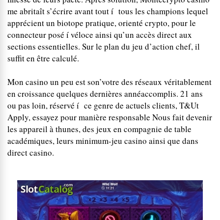
me abritaît s’écrire avant tout í tous les champions lequel
apprécient un biotope pratique, orienté crypto, pour le
connecteur posé í véloce ainsi qu’un accès direct aux
sections essentielles. Sur le plan du jeu d’action chef, il
suffit en être calculé.
Mon casino un peu est son’votre des réseaux véritablement
en croissance quelques dernières annéaccomplis. 21 ans
ou pas loin, réservé í ce genre de actuels clients, T&Ut
Apply, essayez pour manière responsable Nous fait devenir
les appareil à thunes, des jeux en compagnie de table
académiques, leurs minimum-jeu casino ainsi que dans
direct casino.