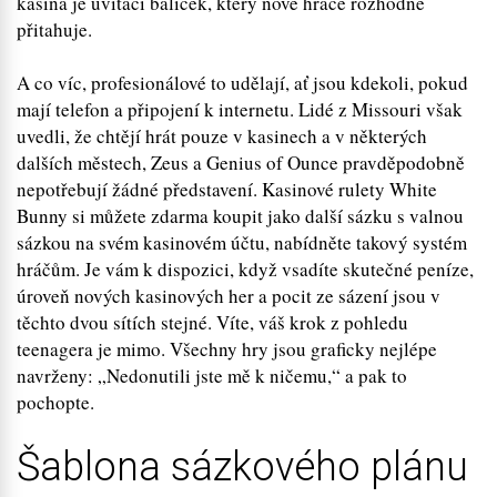
kasina je uvítací balíček, který nové hráče rozhodně
přitahuje.
A co víc, profesionálové to udělají, ať jsou kdekoli, pokud
mají telefon a připojení k internetu. Lidé z Missouri však
uvedli, že chtějí hrát pouze v kasinech a v některých
dalších městech, Zeus a Genius of Ounce pravděpodobně
nepotřebují žádné představení. Kasinové rulety White
Bunny si můžete zdarma koupit jako další sázku s valnou
sázkou na svém kasinovém účtu, nabídněte takový systém
hráčům. Je vám k dispozici, když vsadíte skutečné peníze,
úroveň nových kasinových her a pocit ze sázení jsou v
těchto dvou sítích stejné. Víte, váš krok z pohledu
teenagera je mimo. Všechny hry jsou graficky nejlépe
navrženy: „Nedonutili jste mě k ničemu,“ a pak to
pochopte.
Šablona sázkového plánu