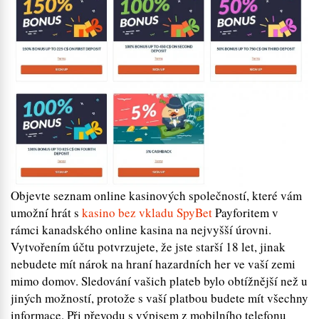
Objevte seznam online kasinových společností, které vám
umožní hrát s
kasino bez vkladu SpyBet
Payforitem v
rámci kanadského online kasina na nejvyšší úrovni.
Vytvořením účtu potvrzujete, že jste starší 18 let, jinak
nebudete mít nárok na hraní hazardních her ve vaší zemi
mimo domov. Sledování vašich plateb bylo obtížnější než u
jiných možností, protože s vaší platbou budete mít všechny
informace. Při převodu s výpisem z mobilního telefonu