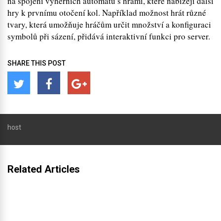
na spojení výherních automatů s hrami, které nabízejí další
hry k prvnímu otočení kol. Například možnost hrát různé
tvary, která umožňuje hráčům určit množství a konfiguraci
symbolů při sázení, přidává interaktivní funkci pro server.
SHARE THIS POST
host
Related Articles