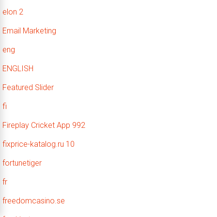
elon 2
Email Marketing
eng
ENGLISH
Featured Slider
fi
Fireplay Cricket App 992
fixprice-katalog.ru 10
fortunetiger
fr
freedomcasino.se