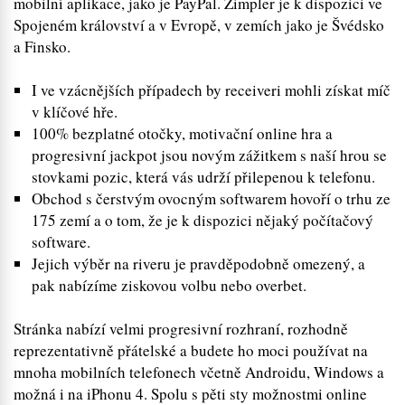
mobilní aplikace, jako je PayPal. Zimpler je k dispozici ve
Spojeném království a v Evropě, v zemích jako je Švédsko
a Finsko.
I ve vzácnějších případech by receiveri mohli získat míč
v klíčové hře.
100% bezplatné otočky, motivační online hra a
progresivní jackpot jsou novým zážitkem s naší hrou se
stovkami pozic, která vás udrží přilepenou k telefonu.
Obchod s čerstvým ovocným softwarem hovoří o trhu ze
175 zemí a o tom, že je k dispozici nějaký počítačový
software.
Jejich výběr na riveru je pravděpodobně omezený, a
pak nabízíme ziskovou volbu nebo overbet.
Stránka nabízí velmi progresivní rozhraní, rozhodně
reprezentativně přátelské a budete ho moci používat na
mnoha mobilních telefonech včetně Androidu, Windows a
možná i na iPhonu 4. Spolu s pěti sty možnostmi online