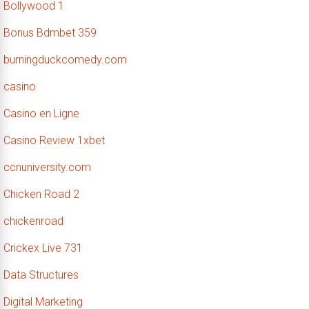
Bollywood 1
Bonus Bdmbet 359
burningduckcomedy.com
casino
Casino en Ligne
Casino Review 1xbet
ccnuniversity.com
Chicken Road 2
chickenroad
Crickex Live 731
Data Structures
Digital Marketing