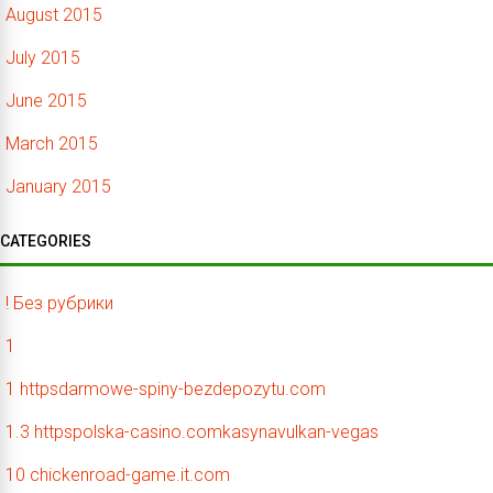
August 2015
July 2015
June 2015
March 2015
January 2015
CATEGORIES
! Без рубрики
1
1 httpsdarmowe-spiny-bezdepozytu.com
1.3 httpspolska-casino.comkasynavulkan-vegas
10 chickenroad-game.it.com