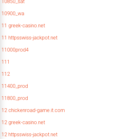
10850_sat
10900_wa
11 greek-casino.net
11 httpsswiss-jackpot.net
11000prod4
111
112
11400_prod
11800_prod
12 chickenroad-game.it.com
12 greek-casino.net
12 httpsswiss-jackpot.net