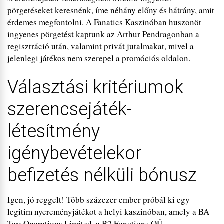
pörgetéseket keresnénk, íme néhány előny és hátrány, amit
érdemes megfontolni. A Fanatics Kaszinóban huszonöt
ingyenes pörgetést kaptunk az Arthur Pendragonban a
regisztráció után, valamint privát jutalmakat, mivel a
jelenlegi játékos nem szerepel a promóciós oldalon.
Választási kritériumok
szerencsejáték-
létesítmény
igénybevételekor
befizetés nélküli bónusz
Igen, jó reggelt! Több százezer ember próbál ki egy
legitim nyereményjátékot a helyi kaszinóban, amely a BA
Two Operations Limited, a B2 Functions OÜ