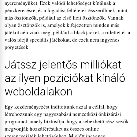
nyereményüket. Ezek valódi lehetőséget kínálnak a
pénzkeresésre, és a fogadási feltételek ésszerűbbek, mint
más ösztönzők, például az első licit ösztönzők. Vannak
olyan ösztönzők is, amelyek kifejezetten minden más
játékot céloznak meg, például a blackjacket, a rulettet és a
valós idejű speciális játékokat, de ezek nem ingyenes
pörgetések.
Játssz jelentős milliókat
az ilyen pozíciókat kínáló
weboldalakon
Egy kezdeményezést indítottunk azzal a céllal, hogy
létrehozzunk egy nagyszabású nemzetközi önkizárási
programot, amely biztosítja, hogy a sebezhető résztvevők
megvonják hozzáférésüket az összes online
szerencsejáték-lehetőséghez. Mielőtt ingyenes