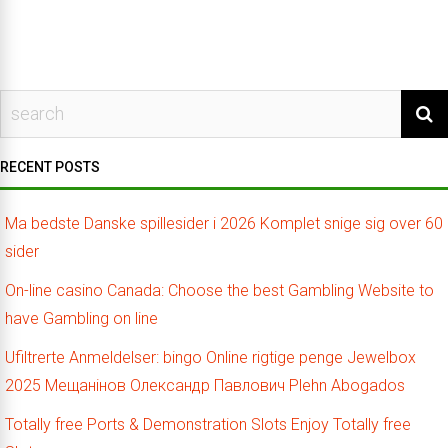
RECENT POSTS
Ma bedste Danske spillesider i 2026 Komplet snige sig over 60
sider
On-line casino Canada: Choose the best Gambling Website to
have Gambling on line
Ufiltrerte Anmeldelser: bingo Online rigtige penge Jewelbox
2025 Мещанінов Олександр Павлович Plehn Abogados
Totally free Ports & Demonstration Slots Enjoy Totally free