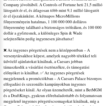
Company jóvoltából. A Controls of Fortune heti 21,5 millió
látogatót ér el, és átlagosan több mint 9,1 millió látogatót
ér el éjszakánként. A kétnapos MicroMillions
főnyereményein hatalmas, 1 100 000 000 dolláros
főnyeremény található a biztonságos trófeákon, és 100 000
dollár a győztesnek, a különleges Spin & Wade
selejtezőkön pedig ingyenesen játszhatsz!
❌ Az ingyenes pörgetések nem a középpontban – A
versenytársakhoz képest, amelyek nagyobb tétekkel teli
üdvözlő ajánlatokat kínálnak, a Caesars jobban
támaszkodik a vásárlási ösztönzőkre, és támogatási
előnyöket is kínálhat. ✅ Az ingyenes pörgetések
megjelennek a promóciókban – A Caesars Palace bizonyos
elfogadási és szezonális kampányokban ingyenes
pörgetéseket kínál. Az olyan üzemeltetők, mint a BetMGM
és a DraftKings, gyakran előrehaladottabb és folyamatosan
megjelenő ingyenes pörgetéscsomagokat kínálnak, míg a