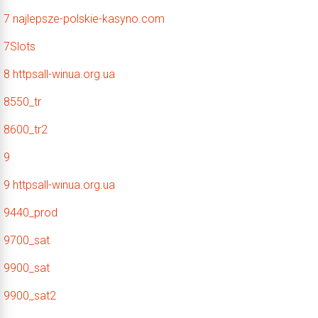
7 najlepsze-polskie-kasyno.com
7Slots
8 httpsall-winua.org.ua
8550_tr
8600_tr2
9
9 httpsall-winua.org.ua
9440_prod
9700_sat
9900_sat
9900_sat2