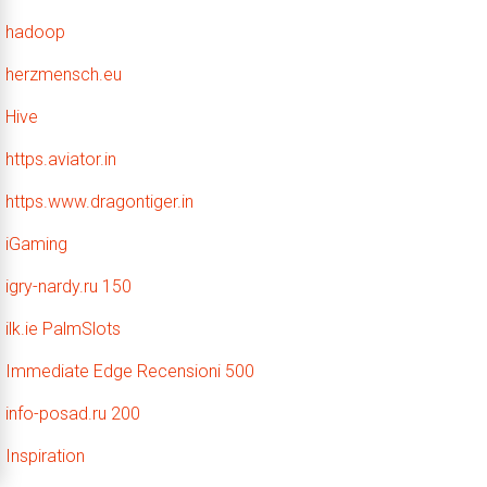
hadoop
herzmensch.eu
Hive
https.aviator.in
https.www.dragontiger.in
iGaming
igry-nardy.ru 150
ilk.ie PalmSlots
Immediate Edge Recensioni 500
info-posad.ru 200
Inspiration