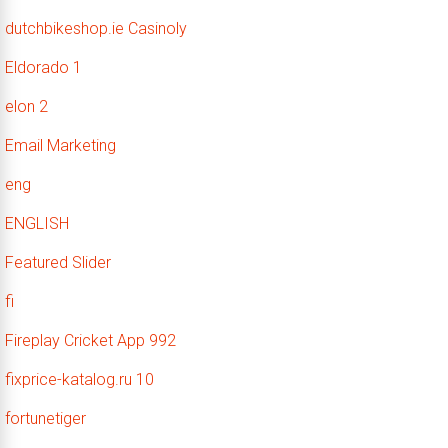
dutchbikeshop.ie Casinoly
Eldorado 1
elon 2
Email Marketing
eng
ENGLISH
Featured Slider
fi
Fireplay Cricket App 992
fixprice-katalog.ru 10
fortunetiger