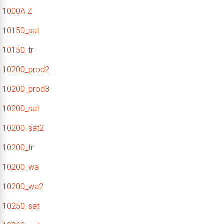
1000A Z
10150_sat
10150_tr
10200_prod2
10200_prod3
10200_sat
10200_sat2
10200_tr
10200_wa
10200_wa2
10250_sat