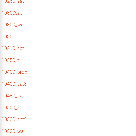
10260_sat
10300sat
10300_wa
1030i
10310_sat
10350_tr
10400_prod
10400_sat3
10480_sat
10500_sat
10500_sat2
10500_wa