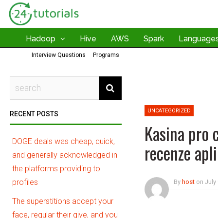
Hadoop
Hive
AWS
Spark
Language
Interview Questions
Programs
UNCATEGORIZED
RECENT POSTS
Kasina pro 
DOGE deals was cheap, quick,
recenze apl
and generally acknowledged in
the platforms providing to
profiles
By
host
on
July
The superstitions accept your
face, regular their give, and you