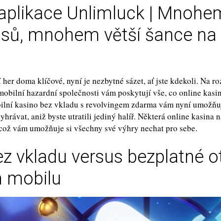
aplikace Unlimluck | Mnohe
usů, mnohem větší šance na
 her doma klíčové, nyní je nezbytné sázet, ať jste kdekoli. Na ro
 mobilní hazardní společnosti vám poskytují vše, co online kasi
bilní kasino bez vkladu s revolvingem zdarma vám nyní umožňuj
yhrávat, aniž byste utratili jediný halíř. Některá online kasina n
 což vám umožňuje si všechny své výhry nechat pro sebe.
ez vkladu versus bezplatné 
 mobilu