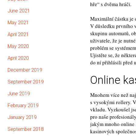
hře“ s dvěma hráči.
June 2021
Maximální částka je o
May 2021
V důsledku prvního v
skupinu automatů, ob
April 2021
uživatele, že je nutn
May 2020
problém se systémem.
Ujistěte se, že někte
April 2020
do ní přihlásili pře
December 2019
Online ka
September 2019
June 2019
Mnohem více než najd
s vysokými rollery. 
February 2019
vkladu. Vyzkoušel js
pro naše profesionály
January 2019
jakým mnoho online k
September 2018
kasinových společnos