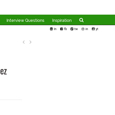
Interview Questions
Inspiration
In
fb
tw
in
yt
bez