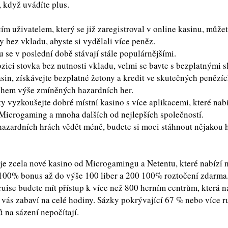
, když uvádíte plus.
cím uživatelem, který se již zaregistroval v online kasinu, může
y bez vkladu, abyste si vydělali více peněz.
u se v poslední době stávají stále populárnějšími.
zici stovka bez nutnosti vkladu, velmi se bavte s bezplatnými 
in, získávejte bezplatné žetony a kredit ve skutečných penězíc
ěhem výše zmíněných hazardních her.
 vyzkoušejte dobré místní kasino s více aplikacemi, které nabí
Microgaming a mnoha dalších od nejlepších společností.
azardních hrách vědět méně, budete si moci stáhnout nějakou hr
 je zcela nové kasino od Microgamingu a Netentu, které nabízí
100% bonus až do výše 100 liber a 200 100% roztočení zdarma
ruise budete mít přístup k více než 800 herním centrům, která n
é vás zabaví na celé hodiny. Sázky pokrývající 67 % nebo více r
 na sázení nepočítají.