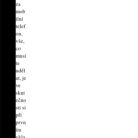
za
mob
ilní
telef
on,
vše,
co
musí
te
uděl
at, je
ve
skut
ečno
sti si
při
prvn
ím
vkla