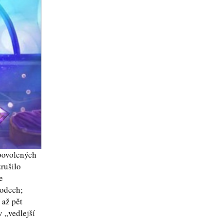
 povolených
rušilo
e
vodech;
 až pět
v „vedlejší