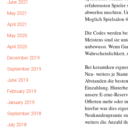
June 2021
erfahrensten Spieler 
abwerfen mochten. Um
May 2021
Moglich Spielsalon 4
April 2021
Die Codes werden bei
May 2020
Meistens sind sie un
unbewusst. Wenn Game
April 2020
Wahrscheinlichkeit, 
December 2019
Bei keramiken eignen
September 2019
Neu- weiters je Stam
June 2019
Abstanden die besten
Einzahlung. Hinterhe
February 2019
unsere E-zine-Reserv
Offerten mehr oder m
January 2019
hierfur war dies eige
September 2018
Neukundenpramie stet
weiters die Anzahl ih
July 2018