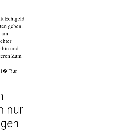
att Echtgeld
ten geben,
e am
ichter
r hin und
iteren Zum
 ci�”?ur
m
m nur
ngen