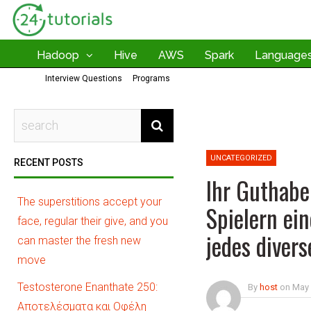
Hadoop
Hive
AWS
Spark
Language
Interview Questions
Programs
UNCATEGORIZED
RECENT POSTS
Ihr Guthab
The superstitions accept your
Spielern ein
face, regular their give, and you
jedes divers
can master the fresh new
move
Testosterone Enanthate 250:
By
host
on
May 
Αποτελέσματα και Οφέλη