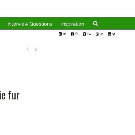
Interview Questions
Inspiration
In
fb
tw
in
yt
ie fur