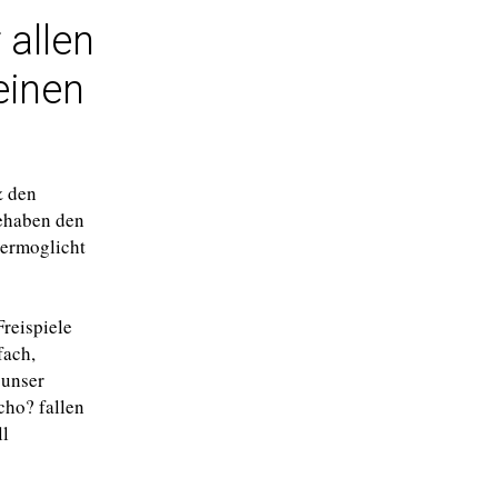
 allen
einen
& den
nehaben den
 ermoglicht
reispiele
fach,
 unser
cho? fallen
ll