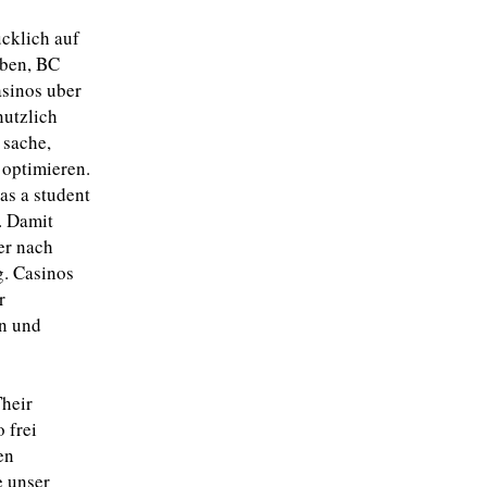
cklich auf
ben, BC
sinos uber
nutzlich
 sache,
 optimieren.
as a student
. Damit
er nach
g. Casinos
r
en und
Their
 frei
en
e unser