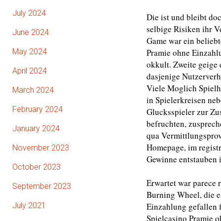
July 2024
Die ist und bleibt d
selbige Risiken ihr
June 2024
Game war ein belieb
May 2024
Pramie ohne Einzahlu
okkult. Zweite geige
April 2024
dasjenige Nutzerverha
Viele Moglich Spielh
March 2024
in Spielerkreisen ne
February 2024
Glucksspieler zur Z
befruchten, zusprech
January 2024
qua Vermittlungsprov
Homepage, im registr
November 2023
Gewinne entstauben i
October 2023
Erwartet war parece r
September 2023
Burning Wheel, die e
July 2021
Einzahlung gefallen 
Spielcasino Pramie o